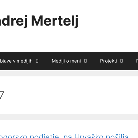
drej Mertelj
bjave v medijih
Mediji o meni
Projekti
7
ogorsko podjetje, na Hrvaško pošilja