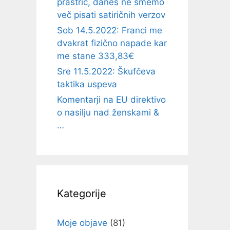
prastric, danes ne smemo
več pisati satiričnih verzov
Sob 14.5.2022: Franci me
dvakrat fizično napade kar
me stane 333,83€
Sre 11.5.2022: Škufčeva
taktika uspeva
Komentarji na EU direktivo
o nasilju nad ženskami &
…
Kategorije
Moje objave
(81)