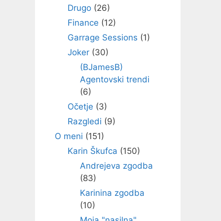
Drugo
(26)
Finance
(12)
Garrage Sessions
(1)
Joker
(30)
(BJamesB)
Agentovski trendi
(6)
Očetje
(3)
Razgledi
(9)
O meni
(151)
Karin Škufca
(150)
Andrejeva zgodba
(83)
Karinina zgodba
(10)
Moja "nasilna"