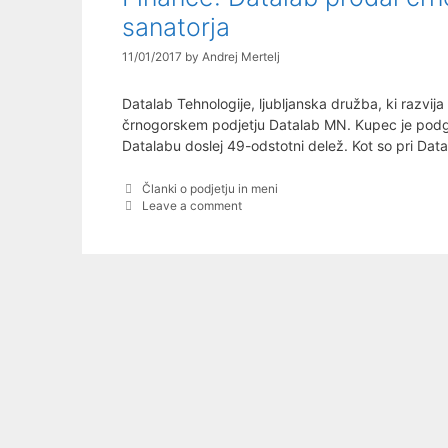
sanatorja
11/01/2017
by
Andrej Mertelj
Datalab Tehnologije, ljubljanska družba, ki razvija
črnogorskem podjetju Datalab MN. Kupec je podgo
Datalabu doslej 49-odstotni delež. Kot so pri Data
Categories
Članki o podjetju in meni
Leave a comment