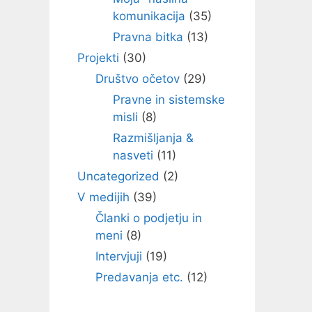
komunikacija
(35)
Pravna bitka
(13)
Projekti
(30)
Društvo očetov
(29)
Pravne in sistemske
misli
(8)
Razmišljanja &
nasveti
(11)
Uncategorized
(2)
V medijih
(39)
Članki o podjetju in
meni
(8)
Intervjuji
(19)
Predavanja etc.
(12)