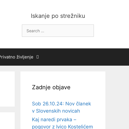
Iskanje po strežniku
Search
for:
Privatno življenje
Zadnje objave
Sob 26.10.24: Nov članek
v Slovenskih novicah
Kaj naredi prvaka –
pogovor z Ivico Kostelićem