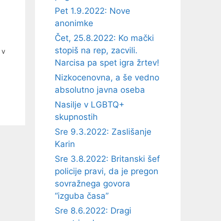
Pet 1.9.2022: Nove
anonimke
Čet, 25.8.2022: Ko mački
stopiš na rep, zacvili.
 v
Narcisa pa spet igra žrtev!
Nizkocenovna, a še vedno
absolutno javna oseba
Nasilje v LGBTQ+
skupnostih
Sre 9.3.2022: Zaslišanje
Karin
Sre 3.8.2022: Britanski šef
policije pravi, da je pregon
sovražnega govora
“izguba časa”
Sre 8.6.2022: Dragi