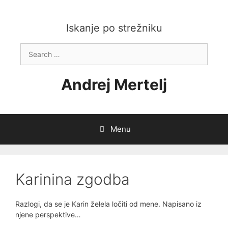
Skip
to
content
Iskanje po strežniku
Search
for:
Andrej Mertelj
Menu
Karinina zgodba
Razlogi, da se je Karin želela ločiti od mene. Napisano iz
njene perspektive…