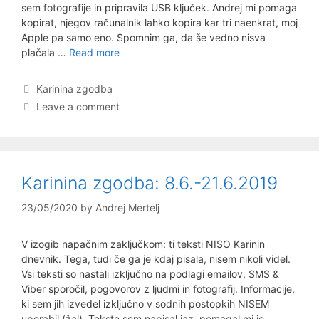
sem fotografije in pripravila USB ključek. Andrej mi pomaga
kopirat, njegov računalnik lahko kopira kar tri naenkrat, moj
Apple pa samo eno. Spomnim ga, da še vedno nisva
Karinina
plačala …
Read more
zgodba:
22.6.-6.7.2019
Categories
Karinina zgodba
Leave a comment
Karinina zgodba: 8.6.-21.6.2019
23/05/2020
by
Andrej Mertelj
V izogib napačnim zaključkom: ti teksti NISO Karinin
dnevnik. Tega, tudi če ga je kdaj pisala, nisem nikoli videl.
Vsi teksti so nastali izključno na podlagi emailov, SMS &
Viber sporočil, pogovorov z ljudmi in fotografij. Informacije,
ki sem jih izvedel izključno v sodnih postopkih NISEM
uporabil (žal). Tekste sem napisal jaz, pomagal mi je …