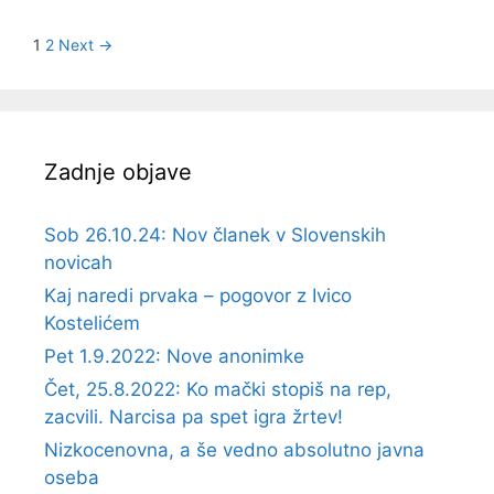
Post
1
2
Next →
navigation
Zadnje objave
Sob 26.10.24: Nov članek v Slovenskih
novicah
Kaj naredi prvaka – pogovor z Ivico
Kostelićem
Pet 1.9.2022: Nove anonimke
Čet, 25.8.2022: Ko mački stopiš na rep,
zacvili. Narcisa pa spet igra žrtev!
Nizkocenovna, a še vedno absolutno javna
oseba