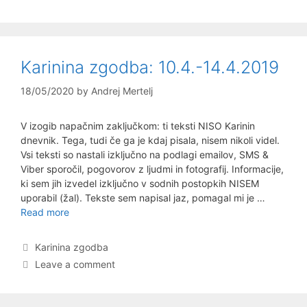
Karinina zgodba: 10.4.-14.4.2019
18/05/2020
by
Andrej Mertelj
V izogib napačnim zaključkom: ti teksti NISO Karinin
dnevnik. Tega, tudi če ga je kdaj pisala, nisem nikoli videl.
Vsi teksti so nastali izključno na podlagi emailov, SMS &
Viber sporočil, pogovorov z ljudmi in fotografij. Informacije,
ki sem jih izvedel izključno v sodnih postopkih NISEM
uporabil (žal). Tekste sem napisal jaz, pomagal mi je …
Karinina
Read more
zgodba:
10.4.-14.4.2019
Categories
Karinina zgodba
Leave a comment