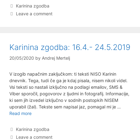
25.5.-7.6.2019
Categories
Karinina zgodba
Leave a comment
Karinina zgodba: 16.4.- 24.5.2019
20/05/2020
by
Andrej Mertelj
V izogib napačnim zaključkom: ti teksti NISO Karinin
dnevnik. Tega, tudi če ga je kdaj pisala, nisem nikoli videl.
Vsi teksti so nastali izključno na podlagi emailov, SMS &
Viber sporočil, pogovorov z ljudmi in fotografij. Informacije,
ki sem jih izvedel izključno v sodnih postopkih NISEM
uporabil (žal). Tekste sem napisal jaz, pomagal mi je …
Karinina
Read more
zgodba:
16.4.-
Categories
Karinina zgodba
24.5.2019
Leave a comment