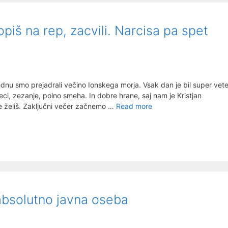
piš na rep, zacvili. Narcisa pa spet
ednu smo prejadrali večino Ionskega morja. Vsak dan je bil super vete
eci, zezanje, polno smeha. In dobre hrane, saj nam je Kristjan
Čet,
le želiš. Zaključni večer začnemo …
Read more
25.8.2022:
Ko
mački
stopiš
na
rep,
zacvili.
Narcisa
absolutno javna oseba
pa
spet
igra