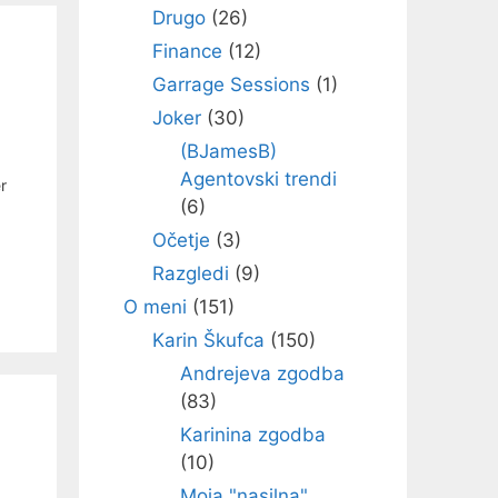
Drugo
(26)
Finance
(12)
Garrage Sessions
(1)
Joker
(30)
(BJamesB)
Agentovski trendi
r
(6)
Očetje
(3)
Razgledi
(9)
O meni
(151)
Karin Škufca
(150)
Andrejeva zgodba
(83)
Karinina zgodba
(10)
Moja "nasilna"