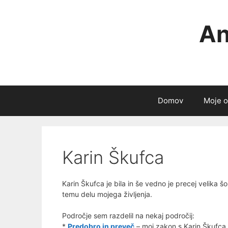
Skip
to
An
content
Domov
Moje o
Karin Škufca
Karin Škufca je bila in še vedno je precej velika 
temu delu mojega življenja.
Področje sem razdelil na nekaj področij:
*
Predobro in preveč
– moj zakon s Karin Škufca