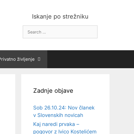
Iskanje po strežniku
Search
for:
Privatno življenje
Zadnje objave
Sob 26.10.24: Nov članek
v Slovenskih novicah
Kaj naredi prvaka –
pogovor z Ivico Kostelićem