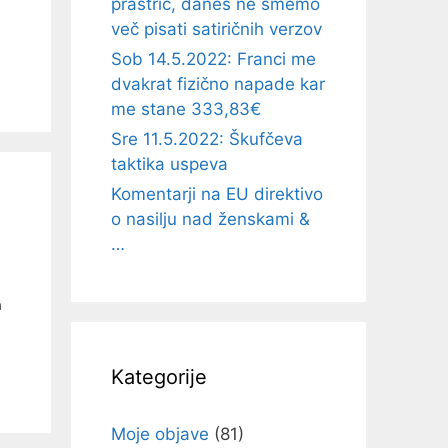
prastric, danes ne smemo
več pisati satiričnih verzov
Sob 14.5.2022: Franci me
dvakrat fizično napade kar
me stane 333,83€
Sre 11.5.2022: Škufčeva
taktika uspeva
Komentarji na EU direktivo
o nasilju nad ženskami &
…
a
Kategorije
Moje objave
(81)