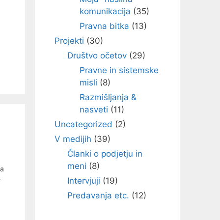
komunikacija
(35)
Pravna bitka
(13)
Projekti
(30)
Društvo očetov
(29)
Pravne in sistemske
misli
(8)
Razmišljanja &
nasveti
(11)
Uncategorized
(2)
V medijih
(39)
Članki o podjetju in
meni
(8)
za
e
Intervjuji
(19)
Predavanja etc.
(12)