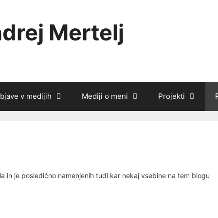
drej Mertelj
bjave v medijih
Mediji o meni
Projekti
šola in je posledično namenjenih tudi kar nekaj vsebine na tem blogu