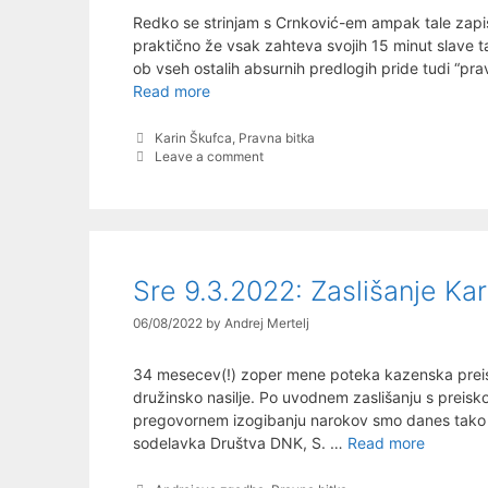
Redko se strinjam s Crnković-em ampak tale zapis 
praktično že vsak zahteva svojih 15 minut slave 
ob vseh ostalih absurnih predlogih pride tudi “pra
Nizkocenovna,
Read more
a
še
Categories
Karin Škufca
,
Pravna bitka
Leave a comment
vedno
absolutno
javna
oseba
Sre 9.3.2022: Zaslišanje Kar
06/08/2022
by
Andrej Mertelj
34 mesecev(!) zoper mene poteka kazenska prei
družinsko nasilje. Po uvodnem zaslišanju s preisk
pregovornem izogibanju narokov smo danes tako da
Sre
sodelavka Društva DNK, S. …
Read more
9.3.2022
Zaslišanj