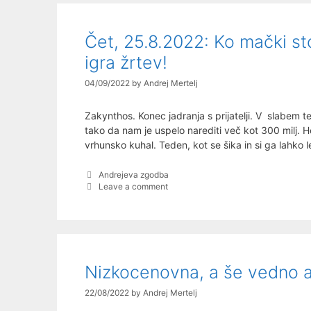
Čet, 25.8.2022: Ko mački sto
igra žrtev!
04/09/2022
by
Andrej Mertelj
Zakynthos. Konec jadranja s prijatelji. V slabem t
tako da nam je uspelo narediti več kot 300 milj. H
vrhunsko kuhal. Teden, kot se šika in si ga lahko 
Categories
Andrejeva zgodba
Leave a comment
Nizkocenovna, a še vedno 
22/08/2022
by
Andrej Mertelj