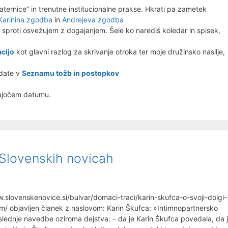
ternice” in trenutne institucionalne prakse. Hkrati pa zametek
Karinina zgodba
in
Andrejeva zgodba
jo sproti osvežujem z dogajanjem. Šele ko narediš koledar in spisek,
cijo
kot glavni razlog za skrivanje otroka ter moje družinsko nasilje,
edate v
Seznamu tožb in postopkov
dajočem datumu.
 Slovenskih novicah
ww.slovenskenovice.si/bulvar/domaci-traci/karin-skufca-o-svoji-dolgi-
em/ objavljen članek z naslovom: Karin Škufca: »Intimnopartnersko
aslednje navedbe oziroma dejstva: – da je Karin Škufca povedala, da 