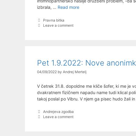
intimnopartnersko nasilje družbeni problem, -da se 
Sob
izbrala, …
Read more
26.10.24:
Nov
Categories
Pravna bitka
Leave a comment
članek
v
Slovenskih
novicah
Pet 1.9.2022: Nove anonim
04/09/2022
by
Andrej Mertelj
V četrek 31.8. dopoldne me kliče šofer, ki me je vo
dvakratnem fizičnem napadu name tudi klical polic
takoj poslal po Vibru. V njem ga pisec hudo žali i
Categories
Andrejeva zgodba
Leave a comment