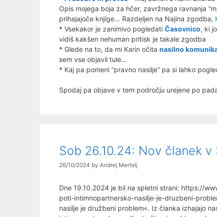
Opis mojega boja za hčer, zavržnega ravnanja “ma
prihajajoče knjige… Razdeljen na Najina zgodba,
* Vsekakor je zanimivo pogledati
Časovnico
, ki 
vidiš kakšen nehuman pritisk je takale zgodba
* Glede na to, da mi Karin očita
nasilno komunika
sem vse objavil tule…
* Kaj pa pomeni “pravno nasilje” pa si lahko pogl
Spodaj pa objave v tem področju urejene po pa
Sob 26.10.24: Nov članek v
26/10/2024
by
Andrej Mertelj
Dne 19.10.2024 je bil na spletni strani: https://w
poti-intimnopartnersko-nasilje-je-druzbeni-probl
nasilje je družbeni problem«. Iz članka izhajajo n