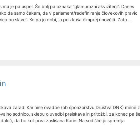
žrtev!
mu je pa uspel. Še bolj pa oznaka “glamurozni akviziterji”. Danes
tako da samo čakam, da v parlament/redefiniranje človekovih pravic
vica po slave”. Ko pa jo dobi, jo poizkuša čimprej unovčiti. Zato …
in
skava zaradi Karinine ovadbe (ob sponzorstvu Društva DNK) mene 
ovalno sodnico, sklepu o uvedbi preiskave in pritožbi, za konec pa š
leč, da bo kot prva zaslišana Karin. Na sodišče jo spremlja
:
e