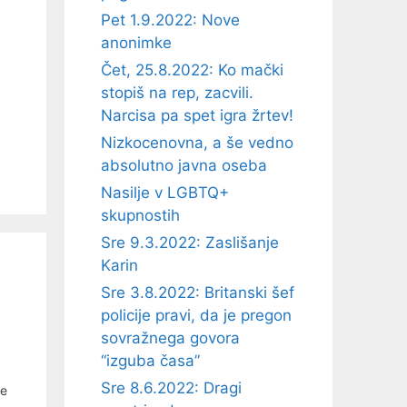
Pet 1.9.2022: Nove
anonimke
Čet, 25.8.2022: Ko mački
stopiš na rep, zacvili.
Narcisa pa spet igra žrtev!
Nizkocenovna, a še vedno
absolutno javna oseba
Nasilje v LGBTQ+
skupnostih
Sre 9.3.2022: Zaslišanje
Karin
Sre 3.8.2022: Britanski šef
policije pravi, da je pregon
sovražnega govora
“izguba časa”
Sre 8.6.2022: Dragi
je