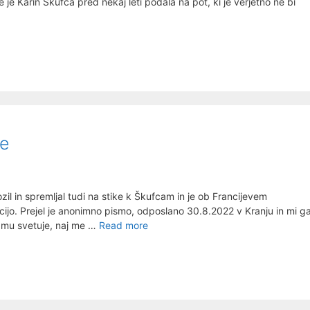
je Karin Škufca pred nekaj leti podala na pot, ki je verjetno ne bi
ke
zil in spremljal tudi na stike k Škufcam in je ob Francijevem
ijo. Prejel je anonimno pismo, odposlano 30.8.2022 v Kranju in mi g
Pet
n mu svetuje, naj me …
Read more
1.9.2022:
Nove
anonimke