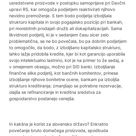
usredstvene proizvode v postopku samoprijave pri Davčni
upravi RS, kar omogoča podjetjem reaktivirati njihovo
nevidno premoženje. S tem bodo podjetja izboljšala
strukturo kapitala in svojo pogajalsko pozicijo pri bankah,
pri morebitnih prodajah družb ali dokapitalizacijah. Sama
likvidnost podjetij, ki je v sedanjem času sicer zelo
problematična, se ne bo povečala, bo pa dobrim podjetjem
to omogočilo, da bodo, z izboljšano kapitalsko strukturo,
lahko lažje pridobila kredite, kjer bi kot garancijo uporabila
svojo intelektualno lastnino, kot je na primer to že sedaj, a
v omejenem obsegu, možno pri SID banki. Izboljšanje
finančne slike podjetij, kot bančnih komitentov, prinese
izboljšanje njihove bonitetne ocene, bankam pa izboljša
strukturo kreditiranja; zmanjšajo se potrebne rezervacije,
olajša se refinanciranje in kreditna sredstva za
gospodarstvo postanejo cenejša.
In kakšna je korist za slovensko državo? Enkratno
povečanje bruto domačega proizvoda, spodbuda