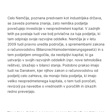
Celo Nemčija, poznana predvsem kot industrijska država,
se zaveda pomena znanja, zato nemška podjetja
povečujejo investicije v neopredmeteni kapital. V zadnjih
letih pa postaja tudi vse bolj privlačna za tuja podjetja, ki
tam odpirajo svoje razvojne oddelke. Nemčija je v letu
2009 tudi pravno uredila področje, s spremembami zakona
o računovodstvu (Bilanzrechtsmodernisierungsgesetz) in s
tem podjetjem omogočila, da neotipljivi kapital, ki ga
ustvarijo v svojih razvojnih oddelkih (npr. nove tehnološke
rešitve), izkažejo v bilanci stanja. Podobno prakso imajo
tudi na Danskem, kjer njihov zakon o računovodstvu od
podjetij celo zahteva, da morajo tista podjetja, ki imajo
veliko neopredmetenega kapitala, o tem tudi poročati,
revizorji pa navedbe o vrednostih v poročilih in izkazih
redno preverjajo.