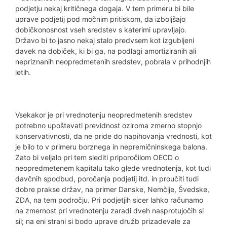
podjetju nekaj kritičnega dogaja. V tem primeru bi bile
uprave podjetij pod močnim pritiskom, da izboljšajo
dobičkonosnost vseh sredstev s katerimi upravljajo.
Državo bi to jasno nekaj stalo predvsem kot izgubljeni
davek na dobiček, ki bi ga, na podlagi amortiziranih ali
nepriznanih neopredmetenih sredstev, pobrala v prihodnjih
letih.
Vsekakor je pri vrednotenju neopredmetenih sredstev
potrebno upoštevati previdnost oziroma zmerno stopnjo
konservativnosti, da ne pride do napihovanja vrednosti, kot
je bilo to v primeru borznega in nepremičninskega balona.
Zato bi veljalo pri tem slediti priporočilom OECD o
neopredmetenem kapitalu tako glede vrednotenja, kot tudi
davčnih spodbud, poročanja podjetij itd. in proučiti tudi
dobre prakse držav, na primer Danske, Nemčije, Švedske,
ZDA, na tem področju. Pri podjetjih sicer lahko računamo
na zmernost pri vrednotenju zaradi dveh nasprotujočih si
sil; na eni strani si bodo uprave družb prizadevale za