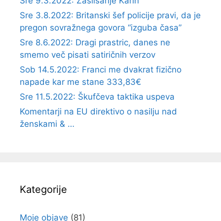
Sre 9.3.2022: Zaslišanje Karin
Sre 3.8.2022: Britanski šef policije pravi, da je
pregon sovražnega govora “izguba časa”
Sre 8.6.2022: Dragi prastric, danes ne
smemo več pisati satiričnih verzov
Sob 14.5.2022: Franci me dvakrat fizično
napade kar me stane 333,83€
Sre 11.5.2022: Škufčeva taktika uspeva
Komentarji na EU direktivo o nasilju nad
ženskami & …
Kategorije
Moje objave
(81)