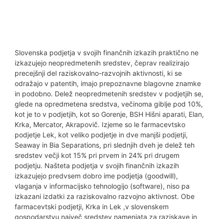
Slovenska podjetja v svojih finančnih izkazih praktično ne
izkazujejo neopredmetenih sredstev, čeprav realizirajo
precejšnji del raziskovalno-razvojnih aktivnosti, ki se
odražajo v patentih, imajo prepoznavne blagovne znamke
in podobno. Delež neopredmetenih sredstev v podjetjih se,
glede na opredmetena sredstva, večinoma giblje pod 10%,
kot je to v podjetjih, kot so Gorenje, BSH Hišni aparati, Elan,
Krka, Mercator, Akrapovič. Izjeme so le farmacevtsko
podjetje Lek, kot veliko podjetje in dve manjši podjetji,
Seaway in Bia Separations, pri slednjih dveh je delež teh
sredstev večji kot 15% pri prvem in 24% pri drugem
podjetju. Našteta podjetja v svojih finančnih izkazih
izkazujejo predvsem dobro ime podjetja (goodwill),
vlaganja v informacijsko tehnologijo (software), niso pa
izkazani izdatki za raziskovalno razvojno aktivnost. Obe
farmacevtski podjetji, Krka in Lek ,v slovenskem
gospodarstvu največ sredstev namenjata za raziskave in