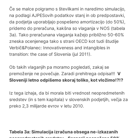
Če se malce poigramo s številkami in naredimo simulacijo,
na podlagi AJPESovih podatkov stanj in ob predpostavki,
da podjetja uporabljajo pospešeno amortizacijo (do 50%),
pridemo do preračuna, kakšna so vlaganja v NOS (tabela
3a). Tako preračunana vlaganja kažejo približno 50-60%
zneska ocenjenega tako s strani OECD kot tudi študije
Verbič&Polanec: Innovativeness and intangibles in
transition: the case of Slovenia (jul 2011).
Ob takih vlaganjih pa moramo pogledati, zakaj se
premoženje ne povečuje. Zaradi prehitrega odpisa!!!
V
Sloveniji letno odpišemo skoraj toliko, kot vložimo!?!?
Iz tega izhaja, da bi morala biti vrednost neopredmetenih
sredstev (in s tem kapitala) v slovenskih podjetjih, večja za
preko 2,3 milijarde evrov v letu 2010.
Tabela 3a: Simulacija izračuna obsega ne-izkazanih