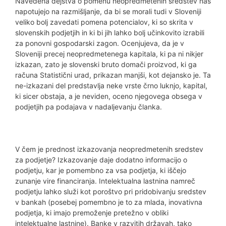
Navedena dejstva o pomenu neopredmetenih sredstev nas
napotujejo na razmišljanje, da bi se morali tudi v Sloveniji
veliko bolj zavedati pomena potencialov, ki so skrita v
slovenskih podjetjih in ki bi jih lahko bolj učinkovito izrabili
za ponovni gospodarski zagon. Ocenjujeva, da je v
Sloveniji precej neopredmetenega kapitala, ki pa ni nikjer
izkazan, zato je slovenski bruto domači proizvod, ki ga
računa Statistični urad, prikazan manjši, kot dejansko je. Ta
ne-izkazani del predstavlja neke vrste črno luknjo, kapital,
ki sicer obstaja, a je neviden, oceno njegovega obsega v
podjetjih pa podajava v nadaljevanju članka.
V čem je prednost izkazovanja neopredmetenih sredstev
za podjetje? Izkazovanje daje dodatno informacijo o
podjetju, kar je pomembno za vsa podjetja, ki iščejo
zunanje vire financiranja. Intelektualna lastnina namreč
podjetju lahko služi kot poroštvo pri pridobivanju sredstev
v bankah (posebej pomembno je to za mlada, inovativna
podjetja, ki imajo premoženje pretežno v obliki
intelektualne lastnine). Banke v razvitih državah, tako