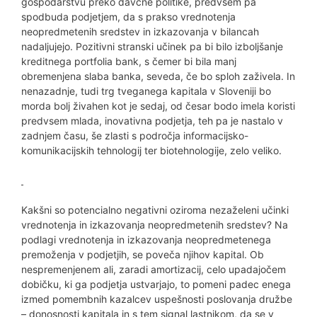
gospodarstvu preko davčne politike, predvsem pa
spodbuda podjetjem, da s prakso vrednotenja
neopredmetenih sredstev in izkazovanja v bilancah
nadaljujejo. Pozitivni stranski učinek pa bi bilo izboljšanje
kreditnega portfolia bank, s čemer bi bila manj
obremenjena slaba banka, seveda, če bo sploh zaživela. In
nenazadnje, tudi trg tveganega kapitala v Sloveniji bo
morda bolj živahen kot je sedaj, od česar bodo imela koristi
predvsem mlada, inovativna podjetja, teh pa je nastalo v
zadnjem času, še zlasti s področja informacijsko-
komunikacijskih tehnologij ter biotehnologije, zelo veliko.
Kakšni so potencialno negativni oziroma nezaželeni učinki
vrednotenja in izkazovanja neopredmetenih sredstev? Na
podlagi vrednotenja in izkazovanja neopredmetenega
premoženja v podjetjih, se poveča njihov kapital. Ob
nespremenjenem ali, zaradi amortizacij, celo upadajočem
dobičku, ki ga podjetja ustvarjajo, to pomeni padec enega
izmed pomembnih kazalcev uspešnosti poslovanja družbe
– donosnosti kapitala in s tem signal lastnikom, da se v