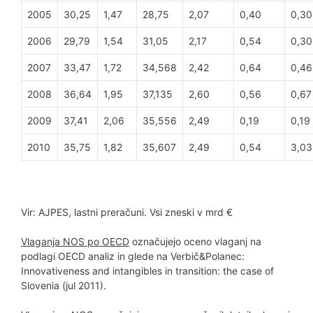
2005
30,25
1,47
28,75
2,07
0,40
0,30
2006
29,79
1,54
31,05
2,17
0,54
0,30
2007
33,47
1,72
34,568
2,42
0,64
0,46
2008
36,64
1,95
37,135
2,60
0,56
0,67
2009
37,41
2,06
35,556
2,49
0,19
0,19
2010
35,75
1,82
35,607
2,49
0,54
3,03
Vir: AJPES, lastni preračuni. Vsi zneski v mrd €
Vlaganja NOS po OECD
označujejo oceno vlaganj na
podlagi OECD analiz in glede na Verbič&Polanec:
Innovativeness and intangibles in transition: the case of
Slovenia (jul 2011).