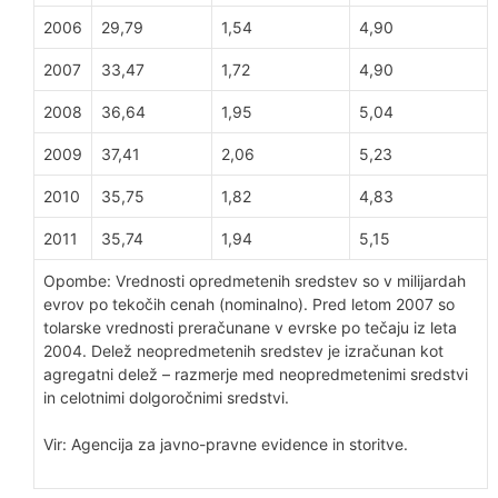
2006
29,79
1,54
4,90
2007
33,47
1,72
4,90
2008
36,64
1,95
5,04
2009
37,41
2,06
5,23
2010
35,75
1,82
4,83
2011
35,74
1,94
5,15
Opombe: Vrednosti opredmetenih sredstev so v milijardah
evrov po tekočih cenah (nominalno). Pred letom 2007 so
tolarske vrednosti preračunane v evrske po tečaju iz leta
2004. Delež neopredmetenih sredstev je izračunan kot
agregatni delež – razmerje med neopredmetenimi sredstvi
in celotnimi dolgoročnimi sredstvi.
Vir: Agencija za javno-pravne evidence in storitve.