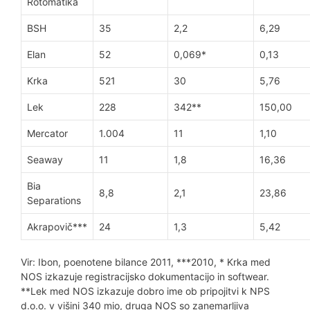
Rotomatika
BSH
35
2,2
6,29
Elan
52
0,069*
0,13
Krka
521
30
5,76
Lek
228
342**
150,00
Mercator
1.004
11
1,10
Seaway
11
1,8
16,36
Bia
8,8
2,1
23,86
Separations
Akrapovič***
24
1,3
5,42
Vir: Ibon, poenotene bilance 2011, ***2010, * Krka med
NOS izkazuje registracijsko dokumentacijo in softwear.
**Lek med NOS izkazuje dobro ime ob pripojitvi k NPS
d.o.o. v višini 340 mio, druga NOS so zanemarljiva