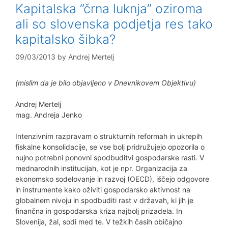
Kapitalska ”črna luknja” oziroma
ali so slovenska podjetja res tako
kapitalsko šibka?
09/03/2013
by
Andrej Mertelj
(mislim da je bilo objavljeno v Dnevnikovem Objektivu)
Andrej Mertelj
mag. Andreja Jenko
Intenzivnim razpravam o strukturnih reformah in ukrepih
fiskalne konsolidacije, se vse bolj pridružujejo opozorila o
nujno potrebni ponovni spodbuditvi gospodarske rasti. V
mednarodnih institucijah, kot je npr. Organizacija za
ekonomsko sodelovanje in razvoj (OECD), iščejo odgovore
in instrumente kako oživiti gospodarsko aktivnost na
globalnem nivoju in spodbuditi rast v državah, ki jih je
finančna in gospodarska kriza najbolj prizadela. In
Slovenija, žal, sodi med te. V težkih časih običajno