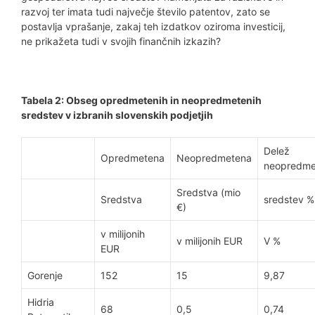
razvoj ter imata tudi največje število patentov, zato se
postavlja vprašanje, zakaj teh izdatkov oziroma investicij,
ne prikažeta tudi v svojih finančnih izkazih?
Tabela 2: Obseg opredmetenih in neopredmetenih
sredstev v izbranih slovenskih podjetjih
Delež
Opredmetena
Neopredmetena
neopredme
Sredstva (mio
Sredstva
sredstev %
€)
v milijonih
v milijonih EUR
V %
EUR
Gorenje
152
15
9,87
Hidria
68
0,5
0,74