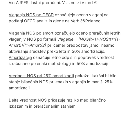
Vir: AJPES, lastni preračuni. Vsi zneski v mrd €
Vlaganja NOS po OECD
označujejo oceno vlaganj na
podlagi OECD analiz in glede na Verbič&Polanec.
Vlaganja NOS po amort
označujejo oceno preračunih letnih
vlaganj v NOS po formuli
Vlaganje = (NOS(t+1)-NOS(t)*(1-
Amort))/(1-Amort/2)
pri čemer predpostavljamo linearno
aktiviranje sredstev preko leta in 50% amortizacijo.
Amortizacija
označuje letno odpis in popravek vrednost
izračunano po enaki metodologiji in 50% amortizaciji
Vrednost NOS pri 25% amortizaciji
pokaže, kakšni bi bilo
stanje bilančnih NOS pri enakih vlaganjih in manjši 25%
amortizaciji
Delta vrednost NOS
prikazuje razliko med bilančno
izkazanim in preračunanim stanjem.