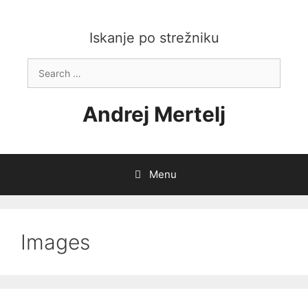
Skip
to
content
Iskanje po strežniku
Search
for:
Andrej Mertelj
Menu
Images