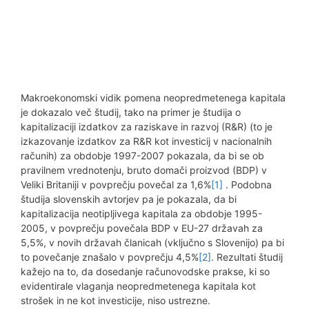
Makroekonomski vidik pomena neopredmetenega kapitala
je dokazalo več študij, tako na primer je študija o
kapitalizaciji izdatkov za raziskave in razvoj (R&R) (to je
izkazovanje izdatkov za R&R kot investicij v nacionalnih
računih) za obdobje 1997-2007 pokazala, da bi se ob
pravilnem vrednotenju, bruto domači proizvod (BDP) v
Veliki Britaniji v povprečju povečal za 1,6%
[1]
. Podobna
študija slovenskih avtorjev pa je pokazala, da bi
kapitalizacija neotipljivega kapitala za obdobje 1995-
2005, v povprečju povečala BDP v EU-27 državah za
5,5%, v novih državah članicah (vključno s Slovenijo) pa bi
to povečanje znašalo v povprečju 4,5%
[2]
. Rezultati študij
kažejo na to, da dosedanje računovodske prakse, ki so
evidentirale vlaganja neopredmetenega kapitala kot
strošek in ne kot investicije, niso ustrezne.