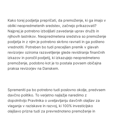
Kako torej podjetja prepričati, da premoženje, ki ga imajo v
obliki neopredmetenih sredstev, začnejo prikazovati?
Najprej je potrebno izboljšati zavedanje uprav družb in
njihovih lastnikov. Neopredmetena sredstva so premoženje
podjetja in z njim je potrebno skrbno ravnati in ga pošteno
vrednotiti. Potreben bo tudi precejšen premik v glavah
revizorjev oziroma razsvetljenje glede revidiranja finančnih
izkazov in poročil podjetij, ki izkazujejo neopredmeteno
premoženje, podobno kot je to postala povsem običajna
praksa revizorjev na Danskem.
Spremeniti pa bo potrebno tudi poslovno okolje, predvsem
davčno politiko. To verjetno najlažje naredimo z
dopolnitvijo Pravilnika o uveljavljanju davčnih olajšav za
vlaganja v raziskave in razvoj, ki 100% investicijsko
olajšavo prizna tudi za prevrednoteno premoženje in