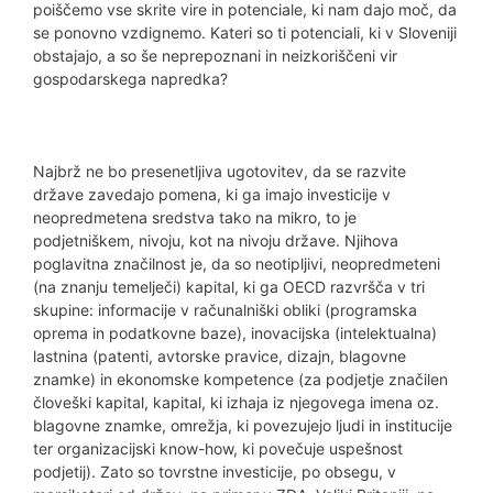
poiščemo vse skrite vire in potenciale, ki nam dajo moč, da
se ponovno vzdignemo. Kateri so ti potenciali, ki v Sloveniji
obstajajo, a so še neprepoznani in neizkoriščeni vir
gospodarskega napredka?
Najbrž ne bo presenetljiva ugotovitev, da se razvite
države zavedajo pomena, ki ga imajo investicije v
neopredmetena sredstva tako na mikro, to je
podjetniškem, nivoju, kot na nivoju države. Njihova
poglavitna značilnost je, da so neotipljivi, neopredmeteni
(na znanju temelječi) kapital, ki ga OECD razvršča v tri
skupine: informacije v računalniški obliki (programska
oprema in podatkovne baze), inovacijska (intelektualna)
lastnina (patenti, avtorske pravice, dizajn, blagovne
znamke) in ekonomske kompetence (za podjetje značilen
človeški kapital, kapital, ki izhaja iz njegovega imena oz.
blagovne znamke, omrežja, ki povezujejo ljudi in institucije
ter organizacijski know-how, ki povečuje uspešnost
podjetij). Zato so tovrstne investicije, po obsegu, v