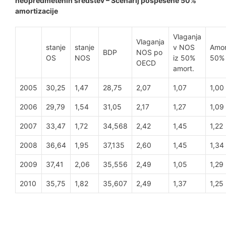
neopredmetenih sredstev – Scenarij pospešene 50%
amortizacije
Vlaganja
Vlaganja
stanje
stanje
v NOS
Amor
BDP
NOS po
OS
NOS
iz 50%
50%
OECD
amort.
2005
30,25
1,47
28,75
2,07
1,07
1,00
2006
29,79
1,54
31,05
2,17
1,27
1,09
2007
33,47
1,72
34,568
2,42
1,45
1,22
2008
36,64
1,95
37,135
2,60
1,45
1,34
2009
37,41
2,06
35,556
2,49
1,05
1,29
2010
35,75
1,82
35,607
2,49
1,37
1,25