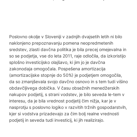
Poslovno okolje v Sloveniji v zadnjih dvajsetih letih ni bilo
naklonjeno prepoznavanju pomena neopredmetenih
sredstev, zlasti davčna politika je bila precej omejevalna in
so se podjetja, vse do leta 2011, raje odločila, da izkoristijo
splošno investicijsko olajšavo, ki jim jo je davčna
zakonodaja omogočala. Pospešena amortizacija
(amortizacijske stopnje do 50%) je podjetjem omogočila,
da so zmanjševala svojo davčno osnovo in s tem tudi višino
obdavčljivega dobička. V času obsežnih menedžerskih
nakupov podjetij, s strani vodstev, je bilo seveda le-tem v
interesu, da je bila vrednost podjetij čim nižja, kar je v
nasprotju s poslovno logiko v razvitih tržnih gospodarstvih,
kjer si vodstva prizadevajo za čim bolj realne vrednosti
podjetij in seveda tudi investicij, ki jih realizirajo.