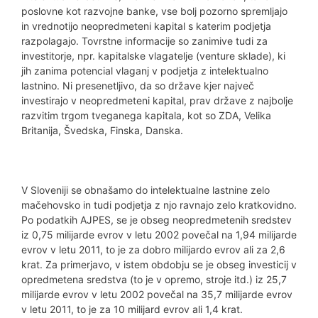
poslovne kot razvojne banke, vse bolj pozorno spremljajo
in vrednotijo neopredmeteni kapital s katerim podjetja
razpolagajo. Tovrstne informacije so zanimive tudi za
investitorje, npr. kapitalske vlagatelje (venture sklade), ki
jih zanima potencial vlaganj v podjetja z intelektualno
lastnino. Ni presenetljivo, da so države kjer največ
investirajo v neopredmeteni kapital, prav države z najbolje
razvitim trgom tveganega kapitala, kot so ZDA, Velika
Britanija, Švedska, Finska, Danska.
V Sloveniji se obnašamo do intelektualne lastnine zelo
mačehovsko in tudi podjetja z njo ravnajo zelo kratkovidno.
Po podatkih AJPES, se je obseg neopredmetenih sredstev
iz 0,75 milijarde evrov v letu 2002 povečal na 1,94 milijarde
evrov v letu 2011, to je za dobro milijardo evrov ali za 2,6
krat. Za primerjavo, v istem obdobju se je obseg investicij v
opredmetena sredstva (to je v opremo, stroje itd.) iz 25,7
milijarde evrov v letu 2002 povečal na 35,7 milijarde evrov
v letu 2011, to je za 10 milijard evrov ali 1,4 krat.