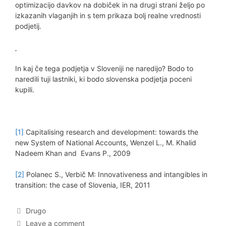
optimizacijo davkov na dobiček in na drugi strani željo po
izkazanih vlaganjih in s tem prikaza bolj realne vrednosti
podjetij.
In kaj če tega podjetja v Sloveniji ne naredijo? Bodo to
naredili tuji lastniki, ki bodo slovenska podjetja poceni
kupili.
[1]
Capitalising research and development: towards the
new System of National Accounts, Wenzel L., M. Khalid
Nadeem Khan and Evans P., 2009
[2]
Polanec S., Verbič M: Innovativeness and intangibles in
transition: the case of Slovenia, IER, 2011
Categories
Drugo
Leave a comment