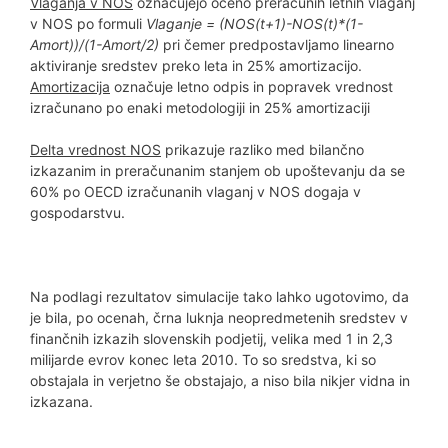
Vlaganja v NOS
označujejo oceno preračunih letnih vlaganj
v NOS po formuli
Vlaganje = (NOS(t+1)-NOS(t)*(1-
Amort))/(1-Amort/2)
pri čemer predpostavljamo linearno
aktiviranje sredstev preko leta in 25% amortizacijo.
Amortizacija
označuje letno odpis in popravek vrednost
izračunano po enaki metodologiji in 25% amortizaciji
Delta vrednost NOS
prikazuje razliko med bilančno
izkazanim in preračunanim stanjem ob upoštevanju da se
60% po OECD izračunanih vlaganj v NOS dogaja v
gospodarstvu.
Na podlagi rezultatov simulacije tako lahko ugotovimo, da
je bila, po ocenah, črna luknja neopredmetenih sredstev v
finančnih izkazih slovenskih podjetij, velika med 1 in 2,3
milijarde evrov konec leta 2010. To so sredstva, ki so
obstajala in verjetno še obstajajo, a niso bila nikjer vidna in
izkazana.