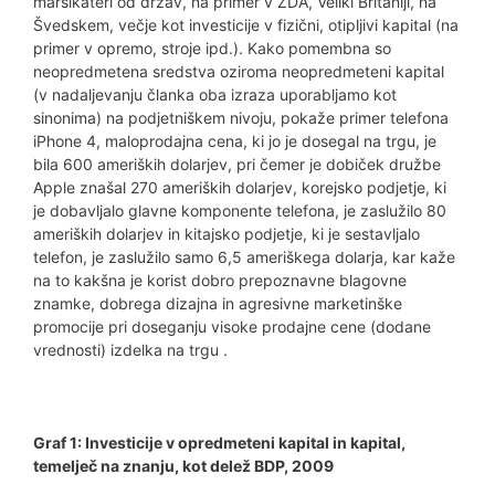
marsikateri od držav, na primer v ZDA, Veliki Britaniji, na
Švedskem, večje kot investicije v fizični, otipljivi kapital (na
primer v opremo, stroje ipd.). Kako pomembna so
neopredmetena sredstva oziroma neopredmeteni kapital
(v nadaljevanju članka oba izraza uporabljamo kot
sinonima) na podjetniškem nivoju, pokaže primer telefona
iPhone 4, maloprodajna cena, ki jo je dosegal na trgu, je
bila 600 ameriških dolarjev, pri čemer je dobiček družbe
Apple znašal 270 ameriških dolarjev, korejsko podjetje, ki
je dobavljalo glavne komponente telefona, je zaslužilo 80
ameriških dolarjev in kitajsko podjetje, ki je sestavljalo
telefon, je zaslužilo samo 6,5 ameriškega dolarja, kar kaže
na to kakšna je korist dobro prepoznavne blagovne
znamke, dobrega dizajna in agresivne marketinške
promocije pri doseganju visoke prodajne cene (dodane
vrednosti) izdelka na trgu .
Graf 1: Investicije v opredmeteni kapital in kapital,
temelječ na znanju, kot delež BDP, 2009