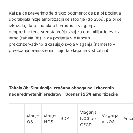
Kaj pa če preverimo še drugo podmeno: če pa bi podjetja
uporabljala nižje amortizacijske stopnje (do 25%), pa bi se
izkazalo, da bi morala biti vrednost vlaganj v
neopredmetena sredsta večja vsaj za eno milijardo evrov
letno (tabela 3b) in da podjetja v bilancah
prekonzervativno izkazujejo svoja vlaganja (namesto v
povečanju premoženja imajo ta vlaganja v stroških).
Tabela 3b: Simulacija izračuna obsega ne-izkazanih
neopredmetenih sredstev – Scenarij 25% amortizacije
Vlaganja
stanje
stanje
Vlaganja
BDP
NOS po
Amor
OS
NOS
v NOS
OECD