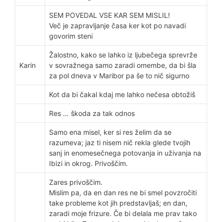
SEM POVEDAL VSE KAR SEM MISLIL!
Več je zapravljanje časa ker kot po navadi
govorim steni
Žalostno, kako se lahko iz ljubečega sprevrže
Karin
v sovražnega samo zaradi omembe, da bi šla
za pol dneva v Maribor pa še to nič sigurno
Kot da bi čakal kdaj me lahko nečesa obtožiš
Res … škoda za tak odnos
Samo ena misel, ker si res želim da se
razumeva; jaz ti nisem nič rekla glede tvojih
sanj in enomesečnega potovanja in uživanja na
Ibizi in okrog. Privoščim.
Zares privoščim.
Mislim pa, da en dan res ne bi smel povzročiti
take probleme kot jih predstavljaš; en dan,
zaradi moje frizure. Če bi delala me prav tako