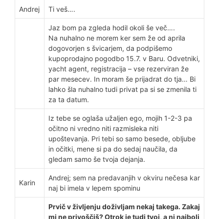
Andrej
Ti veš….
Jaz bom pa zgleda hodil okoli še več….
Na nuhalno ne morem ker sem že od aprila
dogovorjen s švicarjem, da podpišemo
kupoprodajno pogodbo 15.7. v Baru. Odvetniki,
yacht agent, registracija – vse rezerviran že
par mesecev. In moram še prijadrat do tja… Bi
lahko šla nuhalno tudi privat pa si se zmenila ti
za ta datum.
Iz tebe se oglaša užaljen ego, mojih 1-2-3 pa
očitno ni vredno niti razmisleka niti
upoštevanja. Pri tebi so samo besede, obljube
in očitki, mene si pa do sedaj naučila, da
gledam samo še tvoja dejanja.
Andrej; sem na predavanjih v okviru nečesa kar
Karin
naj bi imela v lepem spominu
Prvič v življenju doživljam nekaj takega. Zakaj
mi ne privoščiš? Otrok je tudi tvoj, a ni najbolj