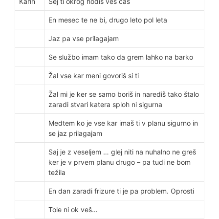
Karin
Sej ti okrog hodiš ves čas
En mesec te ne bi, drugo leto pol leta
Jaz pa vse prilagajam
Se službo imam tako da grem lahko na barko
Žal vse kar meni govoriš si ti
Žal mi je ker se samo boriš in narediš tako štalo
zaradi stvari katera sploh ni sigurna
Medtem ko je vse kar imaš ti v planu sigurno in
se jaz prilagajam
Saj je z veseljem … glej niti na nuhalno ne greš
ker je v prvem planu drugo – pa tudi ne bom
težila
En dan zaradi frizure ti je pa problem. Oprosti
Tole ni ok veš…