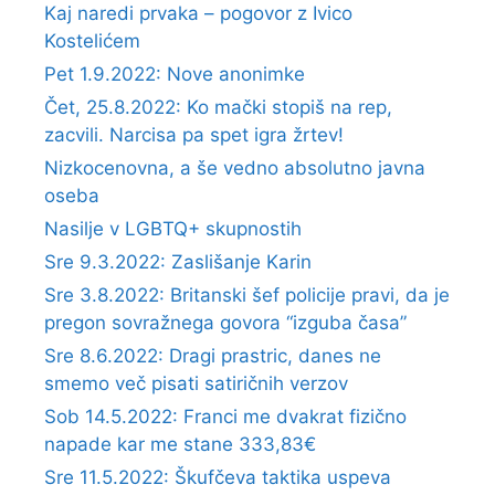
Kaj naredi prvaka – pogovor z Ivico
Kostelićem
Pet 1.9.2022: Nove anonimke
Čet, 25.8.2022: Ko mački stopiš na rep,
zacvili. Narcisa pa spet igra žrtev!
Nizkocenovna, a še vedno absolutno javna
oseba
Nasilje v LGBTQ+ skupnostih
Sre 9.3.2022: Zaslišanje Karin
Sre 3.8.2022: Britanski šef policije pravi, da je
pregon sovražnega govora “izguba časa”
Sre 8.6.2022: Dragi prastric, danes ne
smemo več pisati satiričnih verzov
Sob 14.5.2022: Franci me dvakrat fizično
napade kar me stane 333,83€
Sre 11.5.2022: Škufčeva taktika uspeva