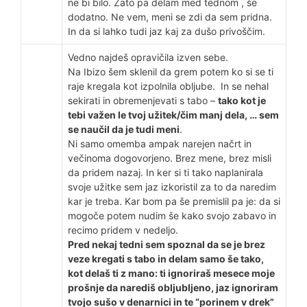
ne bi bilo. Zato pa delam med tednom , še
dodatno. Ne vem, meni se zdi da sem pridna.
In da si lahko tudi jaz kaj za dušo privoščim.
Vedno najdeš opravičila izven sebe.
Na Ibizo šem sklenil da grem potem ko si se ti
raje kregala kot izpolnila obljube. In se nehal
sekirati in obremenjevati s tabo –
tako kot je
tebi važen le tvoj užitek/čim manj dela, … sem
se naučil da je tudi meni
.
Ni samo omemba ampak narejen načrt in
večinoma dogovorjeno. Brez mene, brez misli
da pridem nazaj. In ker si ti tako naplanirala
svoje užitke sem jaz izkoristil za to da naredim
kar je treba. Kar bom pa še premislil pa je: da si
mogoče potem nudim še kako svojo zabavo in
recimo pridem v nedeljo.
Pred nekaj tedni sem spoznal da se je brez
veze kregati s tabo in delam samo še tako,
kot delaš ti z mano: ti ignoriraš mesece moje
prošnje da narediš obljubljeno, jaz ignoriram
tvojo sušo v denarnici in te “porinem v drek”