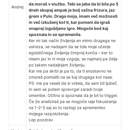
da moraš v službo. Tebi se jebe da bi bila po 5
Andrej
dneh skupaj ampak je bolj važna frizura, jaz
grem v Pulo. Draga moja, imam več možnosti
in več izkušenj kot ti, kar pomeni da igraš
vnaprej izgubljeno igro. Mogoče boš kaj
spoznala in se spremenila.
Ker mi tak način življenja en mimo drugega ne
ustreza, se nadejam da se tole moje učenje
egoističnega življenja čimprej konča – ker to
nisem jaz in ni moja vzgoja, se najmanj pa želja
po takem nadaljnjem življenju.
Kar me pa skrbi je pa to, da ti enostavno ne
zmoreš pomisliti na se kaj drugega kot nase.
PS: me pa veseli da si videla, da sem bil ljubeč.
In sem se potem sprevrgel zaradi tvoje
omembe. Očitno si spoznala da je bil to trigger.
Če že analiziraš pa se mogoče raje fokusiranja
na 1-2-3 saj so to razlogi za spremembo
mojega razpoloženja.
Lep pozdrav