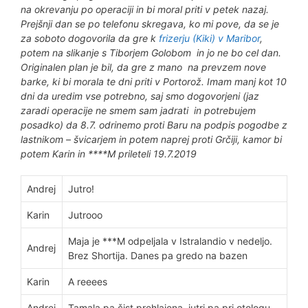
na okrevanju po operaciji in bi moral priti v petek nazaj.
Prejšnji dan se po telefonu skregava, ko mi pove, da se je
za soboto dogovorila da gre k
frizerju (Kiki) v Maribor
,
potem na slikanje s Tiborjem Golobom in jo ne bo cel dan.
Originalen plan je bil, da gre z mano na prevzem nove
barke, ki bi morala te dni priti v Portorož. Imam manj kot 10
dni da uredim vse potrebno, saj smo dogovorjeni (jaz
zaradi operacije ne smem sam jadrati in potrebujem
posadko) da 8.7. odrinemo proti Baru na podpis pogodbe z
lastnikom – švicarjem in potem naprej proti Grčiji, kamor bi
potem Karin in ****M prileteli 19.7.2019
Andrej
Jutro!
Karin
Jutrooo
Maja je ***M odpeljala v Istralandio v nedeljo.
Andrej
Brez Shortija. Danes pa gredo na bazen
Karin
A reeees
Andrej
Tamala pa čist prehlajena, jutri pa pri otologu