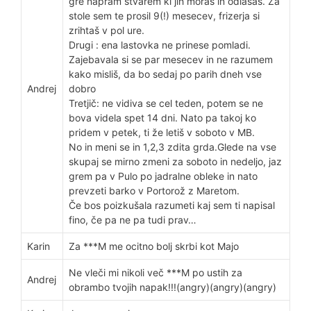
gre napram stvarem ki jih moraš in odlašaš. Za
stole sem te prosil 9(!) mesecev, frizerja si
zrihtaš v pol ure.
Drugi : ena lastovka ne prinese pomladi.
Zajebavala si se par mesecev in ne razumem
kako misliš, da bo sedaj po parih dneh vse
Andrej
dobro
Tretjič: ne vidiva se cel teden, potem se ne
bova videla spet 14 dni. Nato pa takoj ko
pridem v petek, ti že letiš v soboto v MB.
No in meni se in 1,2,3 zdita grda.Glede na vse
skupaj se mirno zmeni za soboto in nedeljo, jaz
grem pa v Pulo po jadralne obleke in nato
prevzeti barko v Portorož z Maretom.
Če bos poizkušala razumeti kaj sem ti napisal
fino, če pa ne pa tudi prav…
Karin
Za ***M me ocitno bolj skrbi kot Majo
Ne vleči mi nikoli več ***M po ustih za
Andrej
obrambo tvojih napak!!!(angry)(angry)(angry)