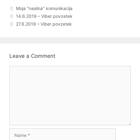
Categories
Moja "nasilna" komunikacija
Post
14.6.2019 – Viber povzetek
navigation
27.6.2019 – Viber povzetek
Leave a Comment
Comment
Name