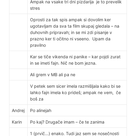
Ampak na vsake tri dni pizdarija je to prevelik
stres
Oprosti za tak spis ampak si dovolim ker
ugotavljam da sva ta film skupaj gledala – na
duhovnih pripravah; in se mi zdi pisanje v
prazno ker ti očitno ni vseeno. Upam da
pravilno
Kar se tiče vikenda ni panike – kar pojdi zurat
in se imeti fajn. Nič ne bom jezna.
Ali grem v MB ali pa ne
V petek sem sicer imela razmišljala kako bi se
lahko fajn imela ko prideš; ampak ne vem, če
boš za
Andrej
Po alinejah
Karin
Po kaj? Drugače imam – če te zanima
1 (prvič…) enako. Tudi jaz sem se nosečnosti