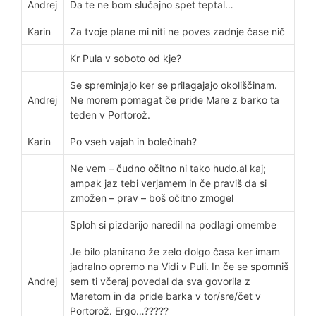
Andrej
Da te ne bom slučajno spet teptal…
Karin
Za tvoje plane mi niti ne poves zadnje čase nič
Kr Pula v soboto od kje?
Se spreminjajo ker se prilagajajo okoliščinam.
Andrej
Ne morem pomagat če pride Mare z barko ta
teden v Portorož.
Karin
Po vseh vajah in bolečinah?
Ne vem – čudno očitno ni tako hudo.al kaj;
ampak jaz tebi verjamem in če praviš da si
zmožen – prav – boš očitno zmogel
Sploh si pizdarijo naredil na podlagi omembe
Je bilo planirano že zelo dolgo časa ker imam
jadralno opremo na Vidi v Puli. In če se spomniš
Andrej
sem ti včeraj povedal da sva govorila z
Maretom in da pride barka v tor/sre/čet v
Portorož. Ergo…?????