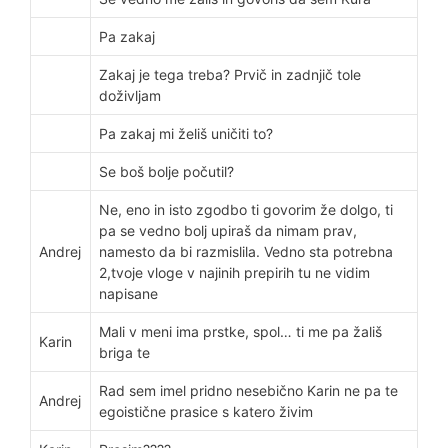
Pa zakaj
Zakaj je tega treba? Prvič in zadnjič tole
doživljam
Pa zakaj mi želiš uničiti to?
Se boš bolje počutil?
Ne, eno in isto zgodbo ti govorim že dolgo, ti
pa se vedno bolj upiraš da nimam prav,
Andrej
namesto da bi razmislila. Vedno sta potrebna
2,tvoje vloge v najinih prepirih tu ne vidim
napisane
Mali v meni ima prstke, spol… ti me pa žališ
Karin
briga te
Rad sem imel pridno nesebično Karin ne pa te
Andrej
egoistične prasice s katero živim