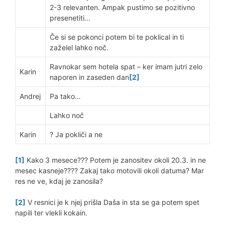
2-3 relevanten. Ampak pustimo se pozitivno
presenetiti…
Če si se pokonci potem bi te poklical in ti
zaželel lahko noč.
Ravnokar sem hotela spat – ker imam jutri zelo
Karin
naporen in zaseden dan
[2]
Andrej
Pa tako…
Lahko noč
Karin
? Ja pokliči a ne
[1]
Kako 3 mesece??? Potem je zanositev okoli 20.3. in ne
mesec kasneje???? Zakaj tako motovili okoli datuma? Mar
res ne ve, kdaj je zanosila?
[2]
V resnici je k njej prišla Daša in sta se ga potem spet
napili ter vlekli kokain.