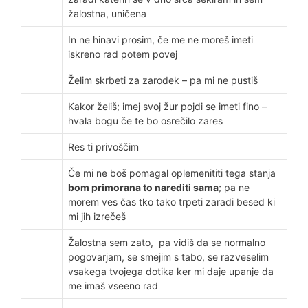
žalostna, uničena
In ne hinavi prosim, če me ne moreš imeti
iskreno rad potem povej
Želim skrbeti za zarodek – pa mi ne pustiš
Kakor želiš; imej svoj žur pojdi se imeti fino –
hvala bogu če te bo osrečilo zares
Res ti privoščim
Če mi ne boš pomagal oplemenititi tega stanja
bom primorana to narediti sama
; pa ne
morem ves čas tko tako trpeti zaradi besed ki
mi jih izrečeš
Žalostna sem zato, pa vidiš da se normalno
pogovarjam, se smejim s tabo, se razveselim
vsakega tvojega dotika ker mi daje upanje da
me imaš vseeno rad