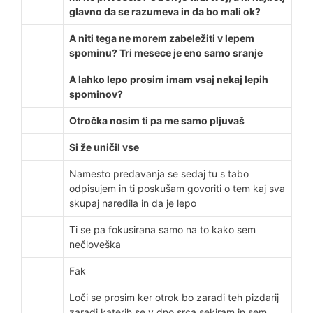
glavno da se razumeva in da bo mali ok?
A niti tega ne morem zabeležiti v lepem
spominu? Tri mesece je eno samo sranje
A lahko lepo prosim imam vsaj nekaj lepih
spominov?
Otročka nosim ti pa me samo pljuvaš
Si že uničil vse
Namesto predavanja se sedaj tu s tabo
odpisujem in ti poskušam govoriti o tem kaj sva
skupaj naredila in da je lepo
Ti se pa fokusirana samo na to kako sem
nečloveška
Fak
Loči se prosim ker otrok bo zaradi teh pizdarij
zaradi katerih se v dno srca sekiram in sem