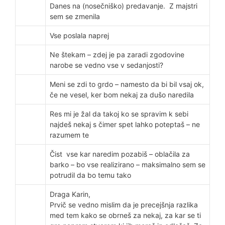
Danes na (nosečniško) predavanje. Z majstri
sem se zmenila
Vse poslala naprej
Ne štekam – zdej je pa zaradi zgodovine
narobe se vedno vse v sedanjosti?
Meni se zdi to grdo – namesto da bi bil vsaj ok,
če ne vesel, ker bom nekaj za dušo naredila
Res mi je žal da takoj ko se spravim k sebi
najdeš nekaj s čimer spet lahko poteptaš – ne
razumem te
Čist vse kar naredim pozabiš – oblačila za
barko – bo vse realizirano – maksimalno sem se
potrudil da bo temu tako
Draga Karin,
Prvič se vedno mislim da je precejšnja razlika
med tem kako se obrneš za nekaj, za kar se ti