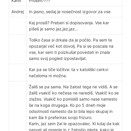
Karin
Prosim????
Andrej
In jasno, sedaj je nosečnost izgovor za vse
Kaj prosiš? Preberi si dopisovanja. Vse kar
pišeš je samo jaz,jaz,jaz…
Toliko časa si drkala da je počilo. Pa sem te
opozarjal več kot dovolj. Pa si se poscala na
vse, kar sem ti poizkušal povedati in znala
samo svoj pogled izpostavljat.
Kar pa se tiče ločitve: ta v katoliški cerkvi
načeloma ni možna.
Žališ se pa sama. Na žalost tega ne vidiš. A se
žališ vsakič ko nečesa ne narediš. Vsakič ko se
zlažes. Vsakič ko pomisliš samo nase namesto
še na koga drugega. Ko po 5 dneh moje
odsotnosti namesto da bi bila lepo skupaj in
kam šla ti preferiras svojo frizuro.
Karin, jaz sem žal le opazovalec. Ki kdaj da kak
nasvet ali mnenje in z žalostjo gleda, kako je