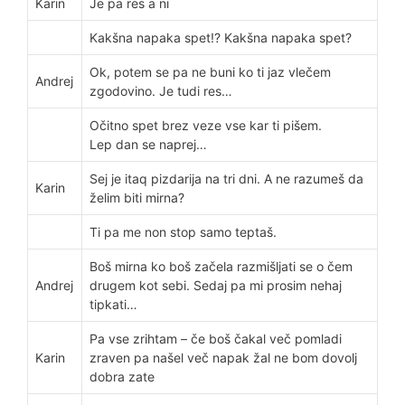
Karin
Je pa res a ni
Kakšna napaka spet!? Kakšna napaka spet?
Ok, potem se pa ne buni ko ti jaz vlečem
Andrej
zgodovino. Je tudi res…
Očitno spet brez veze vse kar ti pišem.
Lep dan se naprej…
Sej je itaq pizdarija na tri dni. A ne razumeš da
Karin
želim biti mirna?
Ti pa me non stop samo teptaš.
Boš mirna ko boš začela razmišljati se o čem
Andrej
drugem kot sebi. Sedaj pa mi prosim nehaj
tipkati…
Pa vse zrihtam – če boš čakal več pomladi
Karin
zraven pa našel več napak žal ne bom dovolj
dobra zate