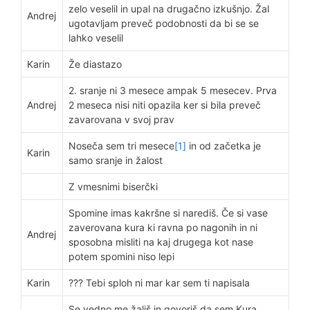
zelo veselil in upal na drugačno izkušnjo. Žal
Andrej
ugotavljam preveč podobnosti da bi se se
lahko veselil
Karin
Že diastazo
2. sranje ni 3 mesece ampak 5 mesecev. Prva
Andrej
2 meseca nisi niti opazila ker si bila preveč
zavarovana v svoj prav
Noseča sem tri mesece
[1]
in od začetka je
Karin
samo sranje in žalost
Z vmesnimi biserčki
Spomine imas kakršne si narediš. Če si vase
zaverovana kura ki ravna po nagonih in ni
Andrej
sposobna misliti na kaj drugega kot nase
potem spomini niso lepi
Karin
??? Tebi sploh ni mar kar sem ti napisala
Se vedno me žališ in govoriš da sem Kura