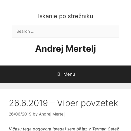
Skip
to
content
Iskanje po strežniku
Search
for:
Andrej Mertelj
Menu
26.6.2019 – Viber povzetek
26/06/2019
by
Andrej Mertelj
V času tega pogovora (sreda) sem bil jaz v Termah Čatež