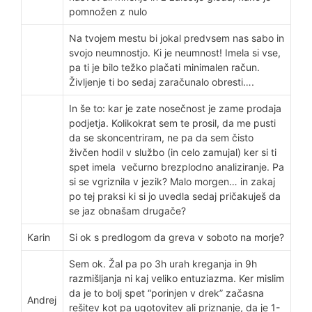
pomnožen z nulo
Na tvojem mestu bi jokal predvsem nas sabo in
svojo neumnostjo. Ki je neumnost! Imela si vse,
pa ti je bilo težko plačati minimalen račun.
Življenje ti bo sedaj zaračunalo obresti….
In še to: kar je zate nosečnost je zame prodaja
podjetja. Kolikokrat sem te prosil, da me pusti
da se skoncentriram, ne pa da sem čisto
živčen hodil v službo (in celo zamujal) ker si ti
spet imela večurno brezplodno analiziranje. Pa
si se vgriznila v jezik? Malo morgen… in zakaj
po tej praksi ki si jo uvedla sedaj pričakuješ da
se jaz obnašam drugače?
Karin
Si ok s predlogom da greva v soboto na morje?
Sem ok. Žal pa po 3h urah kreganja in 9h
razmišljanja ni kaj veliko entuziazma. Ker mislim
da je to bolj spet “porinjen v drek” začasna
Andrej
rešitev kot pa ugotovitev ali priznanje, da je 1-