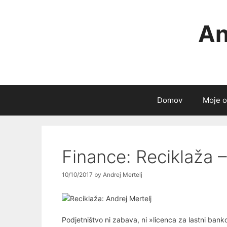
Skip
to
An
content
Domov
Moje o
Finance: Reciklaža –
10/10/2017
by
Andrej Mertelj
Podjetništvo ni zabava, ni »licenca za lastni bank