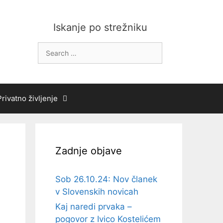
Iskanje po strežniku
Search
for:
Privatno življenje
Zadnje objave
Sob 26.10.24: Nov članek
v Slovenskih novicah
Kaj naredi prvaka –
pogovor z Ivico Kostelićem