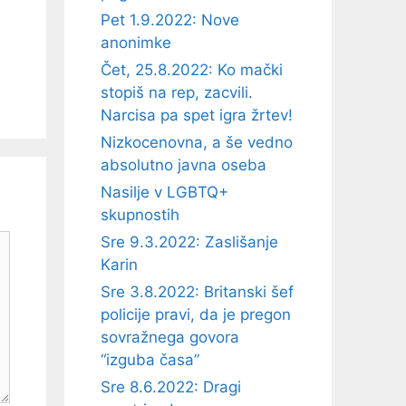
Pet 1.9.2022: Nove
anonimke
Čet, 25.8.2022: Ko mački
stopiš na rep, zacvili.
Narcisa pa spet igra žrtev!
Nizkocenovna, a še vedno
absolutno javna oseba
Nasilje v LGBTQ+
skupnostih
Sre 9.3.2022: Zaslišanje
Karin
Sre 3.8.2022: Britanski šef
policije pravi, da je pregon
sovražnega govora
“izguba časa”
Sre 8.6.2022: Dragi