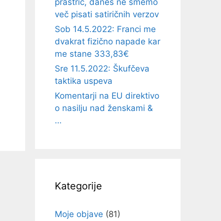
prastric, danes ne smemo
več pisati satiričnih verzov
Sob 14.5.2022: Franci me
dvakrat fizično napade kar
me stane 333,83€
Sre 11.5.2022: Škufčeva
taktika uspeva
Komentarji na EU direktivo
o nasilju nad ženskami &
…
Kategorije
Moje objave
(81)