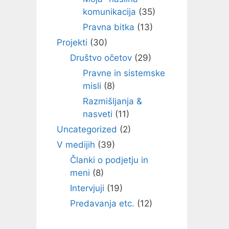
komunikacija
(35)
Pravna bitka
(13)
Projekti
(30)
Društvo očetov
(29)
Pravne in sistemske
misli
(8)
Razmišljanja &
nasveti
(11)
Uncategorized
(2)
V medijih
(39)
Članki o podjetju in
meni
(8)
Intervjuji
(19)
Predavanja etc.
(12)