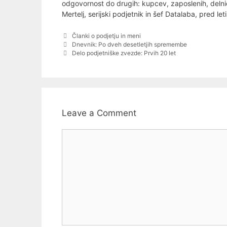
odgovornost do drugih: kupcev, zaposlenih, delni
Mertelj, serijski podjetnik in šef Datalaba, pred let
Categories
Članki o podjetju in meni
Post
Dnevnik: Po dveh desetletjih spremembe
navigation
Delo podjetniške zvezde: Prvih 20 let
Leave a Comment
Comment