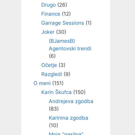
Drugo
(26)
Finance
(12)
Garrage Sessions
(1)
Joker
(30)
(BJamesB)
Agentovski trendi
(6)
Očetje
(3)
Razgledi
(9)
O meni
(151)
Karin Škufca
(150)
Andrejeva zgodba
(83)
Karinina zgodba
(10)
Moja "nasilna"