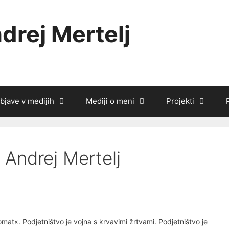
drej Mertelj
bjave v medijih
Mediji o meni
Projekti
 Andrej Mertelj
omat«. Podjetništvo je vojna s krvavimi žrtvami. Podjetništvo je