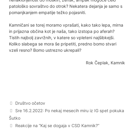
patološko sovraštvo do otrok? Nekatera dejanja je samo s
pomanjkanjem empatije težko pojasniti.
Kamničani se torej moramo vprašati, kako tako lepa, mirna
in prijazna občina kot je naša, tako izstopa po aferah?
Tistih najbolj zavržnih, v katere so vpleteni najšibkejši.
Koliko slabega se mora še pripetiti, predno bomo stvari
vzeli resno? Bomo ustrezno ukrepali?
Rok Čeplak, Kamnik
Categories
Društvo očetov
Post
Sre 16.2.2022: Po nekaj mesecih miru iz IG spet pokuka
navigation
Šutko
Reakcije na “Kaj se dogaja v CSD Kamnik?”