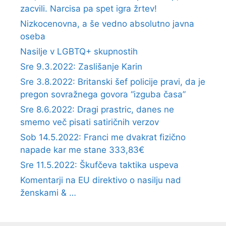
zacvili. Narcisa pa spet igra žrtev!
Nizkocenovna, a še vedno absolutno javna
oseba
Nasilje v LGBTQ+ skupnostih
Sre 9.3.2022: Zaslišanje Karin
Sre 3.8.2022: Britanski šef policije pravi, da je
pregon sovražnega govora “izguba časa”
Sre 8.6.2022: Dragi prastric, danes ne
smemo več pisati satiričnih verzov
Sob 14.5.2022: Franci me dvakrat fizično
napade kar me stane 333,83€
Sre 11.5.2022: Škufčeva taktika uspeva
Komentarji na EU direktivo o nasilju nad
ženskami & …