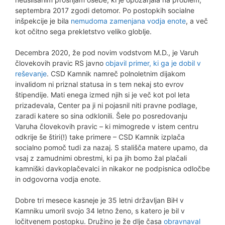
septembra 2017 zgodi detomor. Po postopkih socialne
inšpekcije je bila
nemudoma zamenjana vodja enote
, a več
kot očitno sega prekletstvo veliko globlje.
Decembra 2020, že pod novim vodstvom M.D., je Varuh
človekovih pravic RS javno
objavil primer, ki ga je dobil v
reševanje
. CSD Kamnik namreč polnoletnim dijakom
invalidom ni priznal statusa in s tem nekaj sto evrov
štipendije. Mati enega izmed njih si je več kot pol leta
prizadevala, Center pa ji ni pojasnil niti pravne podlage,
zaradi katere so sina odklonili. Šele po posredovanju
Varuha človekovih pravic – ki mimogrede v istem centru
odkrije še štiri(!) take primere – CSD Kamnik izplača
socialno pomoč tudi za nazaj. S stališča matere upamo, da
vsaj z zamudnimi obrestmi, ki pa jih bomo žal plačali
kamniški davkoplačevalci in nikakor ne podpisnica odločbe
in odgovorna vodja enote.
Dobre tri mesece kasneje je 35 letni državljan BiH v
Kamniku umoril svojo 34 letno ženo, s katero je bil v
ločitvenem postopku. Družino je že dlje časa
obravnaval