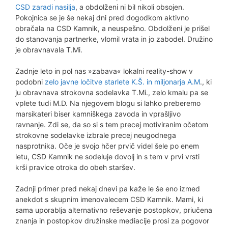
CSD zaradi nasilja
, a obdolženi ni bil nikoli obsojen.
Pokojnica se je še nekaj dni pred dogodkom aktivno
obračala na CSD Kamnik, a neuspešno. Obdolženi je prišel
do stanovanja partnerke, vlomil vrata in jo zabodel. Družino
je obravnavala T.Mi.
Zadnje leto in pol nas »zabava« lokalni reality-show v
podobni
zelo javne ločitve starlete K.Š. in miljonarja A.M
., ki
ju obravnava strokovna sodelavka T.Mi., zelo kmalu pa se
vplete tudi M.D. Na njegovem blogu si lahko preberemo
marsikateri biser kamniškega zavoda in vprašljivo
ravnanje. Zdi se, da so si s tem precej motiviranim očetom
strokovne sodelavke izbrale precej neugodnega
nasprotnika. Oče je svojo hčer prvič videl šele po enem
letu, CSD Kamnik ne sodeluje dovolj in s tem v prvi vrsti
krši pravice otroka do obeh staršev.
Zadnji primer pred nekaj dnevi pa kaže le še eno izmed
anekdot s skupnim imenovalecem CSD Kamnik. Mami, ki
sama uporablja alternativno reševanje postopkov, priučena
znanja in postopkov družinske mediacije prosi za pogovor