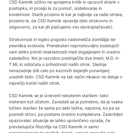
CSD Kamnik očitno ne sprejema kritik in opozoril strank v
postopku, ki prosijo le za pomoč, sodelovanje in
korektnost. Starši prosimo le kar je najbolje za naše otroke,
prosimo le, da CSD Kamnik opravlja delo strokovno in
odgovorno, za kar jih plačujemo vso davkoplačevalci.
Strokovnost in logiko pogosto nadomešča domišljija ter
pesniška svoboda. Prenekateri neprostovoljno sodelujoči
vam lahko potrdi neskladnosti med dogajanjem in uradno
zabeležko. Kot je razvidno prednjačita dve imeni, M.D. in
T.Mi, ki odločata o prihodnosti naših otrok. Slednje
nenazadnje diši celo po kaznivih dejanjih ponarejanj
uradnih listin. CSD Kamnik na tak način nikakor ne deluje v
največjo korist naših otrok.
CSD Kamnik se je izneveril nekaterim staršem: tako
materam kot očetom. Zavedati se je potrebno, da je vsaka
ločitev staršev že sama po sebi težka, naporna, ko pa so
posredi otroci, pa postane izredno kompleksna. Zaskrbljen
opazovalec situacije se lahko upravičeno vpraša, če
prevladujoča filozofija na CSD Kamnik ni samo
nenaklonjenost do moških, žensk, ampak mogoče celo