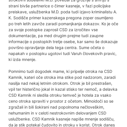
strani bivše partnerice o čimer kasneje, v fazi policijske
preiskave, uslužbenka M.D. poda tudi izjavo kriminalistu A.
K. Sodišče primer kazenskega pregona zoper osumljeno
po treh letih zavrže zaradi pomanjkanja dokazov. Ko je oče
za svoje postopke zaprosil CSD za izročitev vse
dokumentacije, pa med drugim prejme tudi zaupne
informacije o postopkih tretje osebe, kar samo še dokazuje
površno opravljanje dela tega centra. Sume očeta o
napakah v postopku ugotovi tudi Varuh človekovih pravic,
ki izda mnenje.
Pomnimo tudi dogodek mame, ki pripelje otroka na CSD
Kamnik, kateri oče otroka ima stike pod nadzorom, zaradi
nasilja nad nekaj letnim otrokom. Otrok je bil prestrašen,
vpil ter histerično jokal in kazal stisko ter nemoč, a delavka
CSD Kamnik ni sledila otroku temveč je hotela za vsako
ceno otroka spraviti v prostor z očetom. Mimoidoči so se
zgražali in bili šokirani nad popolnoma nečloveškim,
nehumanim in v celoti nestrokovnim delovanjem CSD
uslužbenke. CSD Kamnik kasneje napiše mnenje sodišču,
da je stik potekal čudovito in otroku v korist. Otrok danes