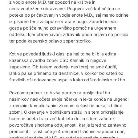
z vodjo enote M.D. ter opozori na kršitve in
neuravnotežene obravnave. Pogovor več kot očitno ne
poteka po pričakovanjih vodje enote M.D., saj mamo odrine
iz pisarne ter ji zaloputne vrata v nogo. Zaradi bolečin
gospa poišče nujno zdravniško pomoč na urgentnem
oddelku, kjer obravnavani zdravnik poda prijavo na policijo
ter poda kazensko prijavo zoper storilko.
Kot ve povedati ljudski glas, pa naj to ne bi bila edina
kazenska ovadba zoper CSD Kamnik in njegove
zaposlene. Ob takem vodenju nas torej ne sme čuditi,
lahko pa se primemo za denarnice, v kolikor bo kateri od
številnih oškodovancev uspel s kako odškodninsko tožbo.
Poznamo primer ko bivša partnerka pošlje družbo
nasilnikov nad očeta svoje hčerke in le-ta konča na urgenci
z dvojnim kompliciranim zlomom čeljusti in nekaj izbitimi
zobmi. Okrevanje v bolniškem stažu in s tem prikrajšanje
hčere in očeta traja več kot leto dni in s tem začetek
povzročitve sindroma odtujenosti, kar je izredno zahtevno
premostiti. Ta isti oče je 4 dni pred fizičnim napadom nanj
strokovni sodelavki M.D. povedal za grožnje s smrtjo s