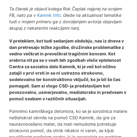
Ta članek je objavil kolega Rok Čeplak najprej na svojem
FB, nato pa v
Kamnik Info
. Glede na aktualnost tematike
tudi v mojem primeru ga z dovoljenjem avtorja objavljam
skupaj z nekaterimi reakcijami nanj.
V preteklem, kot tudi sedanjem obdobju, nas iz dneva v
dan pretresajo težke zgodbe, družinske problematike z
vedno večkrat in prevečkrat tragičnim koncem. Kot
srebrna nit pa se v vseh teh zgodbah vleče vpletenost
Centra za socialno delo Kamnik, ki je več kot očitno
zatajil v prvi vrsti in se ni ustrezno strokovno,
sodelovalno ter konstruktivno vključil, ko je bil še čas
pomagati. Sam si vlogo CSD-ja predstavljam kot
povezovalno, usmerjevalno, mediatorsko in predvsem v
pomoč osebam v različnih situacijah.
Pomnimo kamniškega detomora, ko se je sorodnica matere
neštetokrat obrnila na pomoč CSD Kamnik, da gre za
neuravnovešeno mater, da mati nemudoma potrebuje
strokovno pomoč, da otrok nikakor ni varen, se kljub
neuslišanim prošnjam osebe, ki je opozarjala na problem,