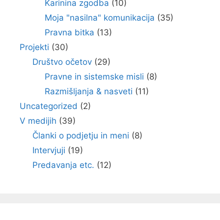
Karinina zgodba
(10)
Moja "nasilna" komunikacija
(35)
Pravna bitka
(13)
Projekti
(30)
Društvo očetov
(29)
Pravne in sistemske misli
(8)
Razmišljanja & nasveti
(11)
Uncategorized
(2)
V medijih
(39)
Članki o podjetju in meni
(8)
Intervjuji
(19)
Predavanja etc.
(12)