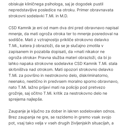
obiskuje kliničnega psihologa, saj je dogodek pustil
nepredstavljive posledice na otroku. Primer obravnavata
strokovni sodelavki T.Mi. in M.D.
CSD Kamnik je eni od mam dva dni pred obravnavo napisal
mnenje, da mati ogroža otroka ter to mnenje posredoval na
sodišče. Mati z vztrajnostjo prikliče strokovno delavko
T.Mi., katera ji obrazloži, da se je slučajno zmotila v
zapisanem in pozabila dopisati, da »mati nikakor ne
ogroža otroka« Pravna služba materi obrazloži, da bi jo
lahko napaka strokovne sodelavke CSD Kamnik T.Mi. stala
skrbništva nad otrokom. Mati opozori strokovno delavko
T.Mi. za površno in nestrokovno delo, diskriminatorno,
neenako, neetično in predvsem moralno sporno obravnavo,
nato T.Mi. lažno prijavi mati na policijo pod pretvezo
grožnje, saj očitno T.Mi. kritik za nestrokovno delo ne
sprejema najlepše.
Zaupanje je ključno za dober in iskren sodelovalen odnos.
Brez zaupanja ne gre, se razidemo in gremo vsak svojo
pot, vsaj tako velja v vseh drugih življenjskih situacijah, a