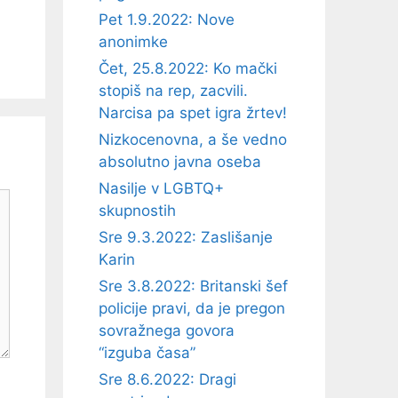
Pet 1.9.2022: Nove
anonimke
Čet, 25.8.2022: Ko mački
stopiš na rep, zacvili.
Narcisa pa spet igra žrtev!
Nizkocenovna, a še vedno
absolutno javna oseba
Nasilje v LGBTQ+
skupnostih
Sre 9.3.2022: Zaslišanje
Karin
Sre 3.8.2022: Britanski šef
policije pravi, da je pregon
sovražnega govora
“izguba časa”
Sre 8.6.2022: Dragi