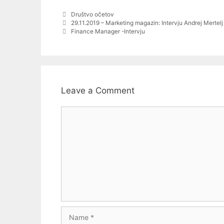
Categories
Društvo očetov
Post
29.11.2019 – Marketing magazin: Intervju Andrej Mertelj
navigation
Finance Manager -Intervju
Leave a Comment
Comment
Name