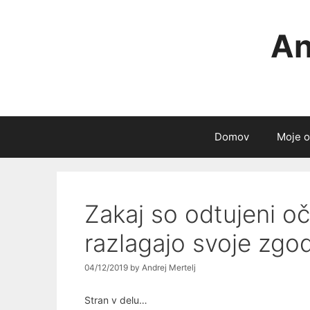
Skip
to
An
content
Domov
Moje o
Zakaj so odtujeni oč
razlagajo svoje zgo
04/12/2019
by
Andrej Mertelj
Stran v delu…