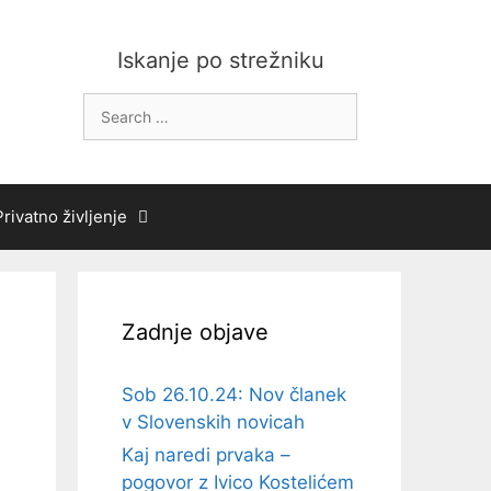
Iskanje po strežniku
Search
for:
Privatno življenje
Zadnje objave
Sob 26.10.24: Nov članek
v Slovenskih novicah
Kaj naredi prvaka –
pogovor z Ivico Kostelićem