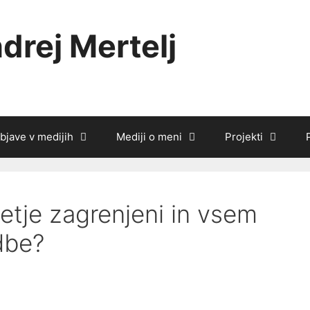
drej Mertelj
bjave v medijih
Mediji o meni
Projekti
etje zagrenjeni in vsem
dbe?