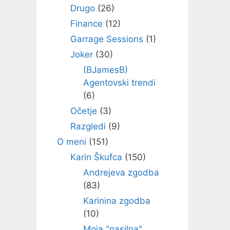
Drugo
(26)
Finance
(12)
Garrage Sessions
(1)
Joker
(30)
(BJamesB)
Agentovski trendi
(6)
Očetje
(3)
Razgledi
(9)
O meni
(151)
Karin Škufca
(150)
Andrejeva zgodba
(83)
Karinina zgodba
(10)
Moja "nasilna"