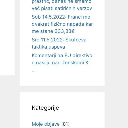
prastric, danes ne smemo
več pisati satiričnih verzov
Sob 14.5.2022: Franci me
dvakrat fizično napade kar
me stane 333,83€
Sre 11.5.2022: Škufčeva
taktika uspeva
Komentarji na EU direktivo
o nasilju nad ženskami &
…
Kategorije
Moje objave
(81)