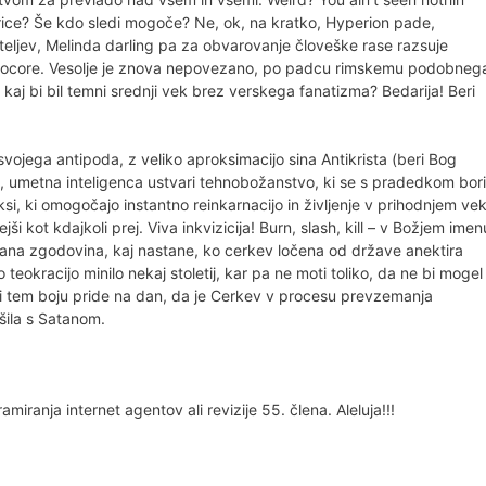
rice? Še kdo sledi mogoče? Ne, ok, na kratko, Hyperion pade,
teljev, Melinda darling pa za obvarovanje človeške rase razsuje
chnocore. Vesolje je znova nepovezano, po padcu rimskemu podobneg
n kaj bi bil temni srednji vek brez verskega fanatizma? Bedarija! Beri
svojega antipoda, z veliko aproksimacijo sina Antikrista (beri Bog
o, umetna inteligenca ustvari tehnobožanstvo, ki se s pradedkom bori
ksi, ki omogočajo instantno reinkarnacijo in življenje v prihodnjem ve
i kot kdajkoli prej. Viva inkvizicija! Burn, slash, kill – v Božjem imen
nana zgodovina, kaj nastane, ko cerkev ločena od države anektira
eokracijo minilo nekaj stoletij, kar pa ne moti toliko, da ne bi mogel
ri tem boju pride na dan, da je Cerkev v procesu prevzemanja
šila s Satanom.
miranja internet agentov ali revizije 55. člena. Aleluja!!!