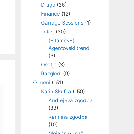
Drugo
(26)
Finance
(12)
Garrage Sessions
(1)
Joker
(30)
(BJamesB)
Agentovski trendi
(6)
Očetje
(3)
Razgledi
(9)
O meni
(151)
Karin Škufca
(150)
Andrejeva zgodba
(83)
Karinina zgodba
(10)
Moja "nasilna"