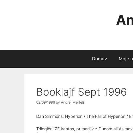
Skip
to
An
content
Domov
Moje o
Booklajf Sept 1996
02/09/1996
by
Andrej Mertelj
Dan Simmons: Hyperion / The Fall of Hyperion / 
Trilogični ZF kantos, primerljiv z Dunom ali Asimov