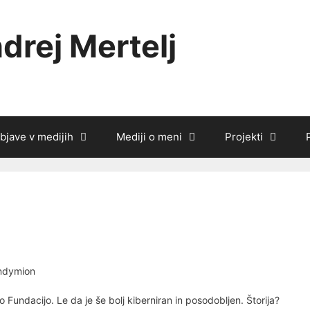
drej Mertelj
bjave v medijih
Mediji o meni
Projekti
Endymion
o Fundacijo. Le da je še bolj kiberniran in posodobljen. Štorija?