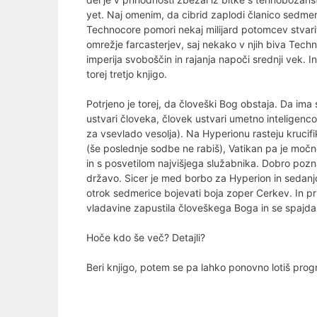
yet. Naj omenim, da cibrid zaplodi članico sedme
Technocore pomori nekaj milijard potomcev stvari
omrežje farcasterjev, saj nekako v njih biva Te
imperija svoboščin in rajanja napoči srednji vek. I
torej tretjo knjigo.
Potrjeno je torej, da človeški Bog obstaja. Da ima 
ustvari človeka, človek ustvari umetno inteligenc
za vsevlado vesolja). Na Hyperionu rasteju krucifi
(še poslednje sodbe ne rabiš), Vatikan pa je močnejš
in s posvetilom najvišjega služabnika. Dobro poz
državo. Sicer je med borbo za Hyperion in sedanjo t
otrok sedmerice bojevati boja zoper Cerkev. In p
vladavine zapustila človeškega Boga in se spajda
Hoče kdo še več? Detajli?
Beri knjigo, potem se pa lahko ponovno lotiš progra