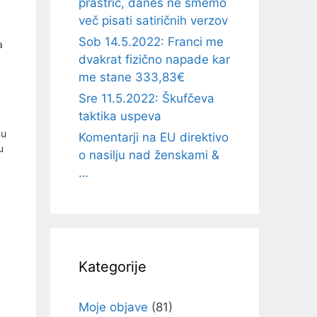
prastric, danes ne smemo
več pisati satiričnih verzov
Sob 14.5.2022: Franci me
a
dvakrat fizično napade kar
me stane 333,83€
Sre 11.5.2022: Škufčeva
taktika uspeva
ku
Komentarji na EU direktivo
u
o nasilju nad ženskami &
…
Kategorije
Moje objave
(81)