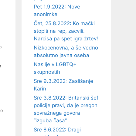
Pet 1.9.2022: Nove
anonimke
Čet, 25.8.2022: Ko mački
stopiš na rep, zacvili.
Narcisa pa spet igra žrtev!
o
Nizkocenovna, a še vedno
absolutno javna oseba
Nasilje v LGBTQ+
a
skupnostih
Sre 9.3.2022: Zaslišanje
Karin
Sre 3.8.2022: Britanski šef
policije pravi, da je pregon
jo
sovražnega govora
“izguba časa”
Sre 8.6.2022: Dragi