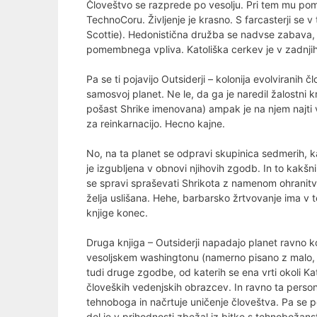
Človeštvo se razprede po vesolju. Pri tem mu poma
TechnoCoru. Življenje je krasno. S farcasterji se v
Scottie). Hedonistična družba se nadvse zabava, 
pomembnega vpliva. Katoliška cerkev je v zadnjih v
Pa se ti pojavijo Outsiderji – kolonija evolviranih
samosvoj planet. Ne le, da ga je naredil žalostni 
pošast Shrike imenovana) ampak je na njem najti v
za reinkarnacijo. Hecno kajne.
No, na ta planet se odpravi skupinica sedmerih, k
je izgubljena v obnovi njihovih zgodb. In to kakšn
se spravi spraševati Shrikota z namenom ohranitv
želja uslišana. Hehe, barbarsko žrtvovanje ima v tej
knjige konec.
Druga knjiga – Outsiderji napadajo planet ravno ko
vesoljskem washingtonu (namerno pisano z malo, k
tudi druge zgodbe, od katerih se ena vrti okoli K
človeških vedenjskih obrazcev. In ravno ta person
tehnoboga in načrtuje uničenje človeštva. Pa se po
del je v prihodnosti zbežal iz bitke s tehnobožan