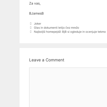
Za vas,
BJamesB
Categories
Joker
Post
Glas in dokumenti letijo čez mrežo
navigation
Najboljši homepejdž: BjB si ogleduje in ocenjuje tekmo
Leave a Comment
Comment