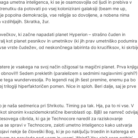
ga umetna inteligenca, ki se je osamosvojila od ljudi in prebiva v
 trenutku da potovati po vsej kolonizirani galaksiji (beam me up,
je popolna demokracija, vse religije so dovoljene, a nobena nima
zdihljajih. Skratka, žur.
 človečkov, ki začne napadati planet Hyperion – strašno čuden in
kralj kot planet pesnikov in umetnikov (ki jih prav umetniško podumira
se vrste čudežev, od neskončnega labirinta do krucifiksov, ki skrbij
atere je vsakega na svoj način ožigosal ta magični planet. Prva knjig
i obnovi!!! Sedem prekletih (paralelizem s sedmimi naglavnimi grehi?)
e tega wundervesolja. Po legendi naj jih šest premine, enemu pa bo
 trilogiji hiperfaktoričen pomen. Nice in sploh. Beri dalje, saj je prve
 je naša sedmerica pri Shrikotu. Timing pa tak. Hja, pa to ni vse. V
ot sinonim kvazidemokratične iberoblasti op. BjB) se namreč odvija
atesovega cibrida, ki ga je Technocore naredil za raziskovanje
a se spravi v Technocore, zaloti umetno inteligenco kako ustvarja
javi nekje še človeški Bog, ki je po naključju troedin in katerega en
stvom za prevlado nad vsem in vsemi. Weird? You ain’t seen nothin’