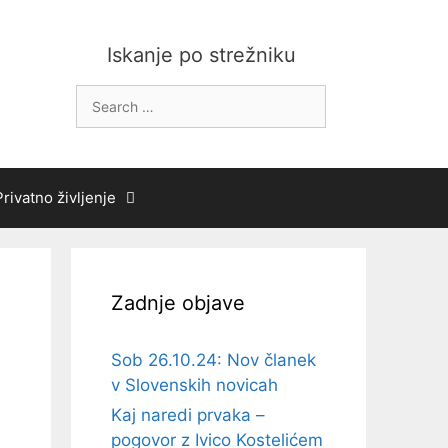
Iskanje po strežniku
Search
for:
Privatno življenje
Zadnje objave
Sob 26.10.24: Nov članek
v Slovenskih novicah
Kaj naredi prvaka –
pogovor z Ivico Kostelićem