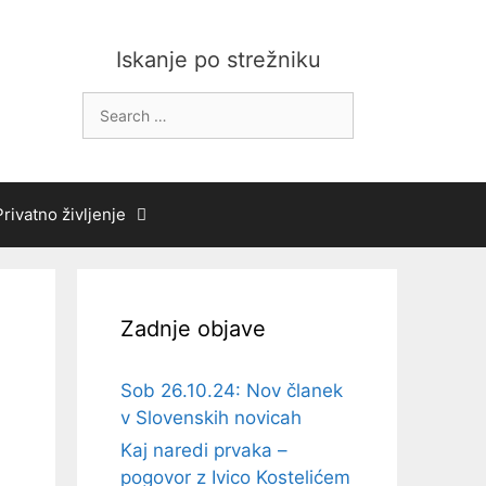
Iskanje po strežniku
Search
for:
Privatno življenje
Zadnje objave
Sob 26.10.24: Nov članek
v Slovenskih novicah
Kaj naredi prvaka –
pogovor z Ivico Kostelićem