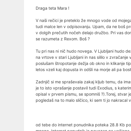
Draga teta Mara !
V naši rečici je preteklo že mnogo vode od mojeg
tudi malce len v odpisovanju. Upam, da ne boš prev
v dolgih prečutih nočeh delajo družbo. Pri vas dom
se razumeta z Rexom. Boš ?
Tu pri nas ni nič hudo novega. V Ljubljani hudo de
na vrtove v stari Ljubljani in nas sililo v zvračan
poslušam štropotanje dežja ob okno in klikanje tip
letos vzeli kaj dopusta in odšli na morje ali pa bo
Zadnjič si me spraševala zakaj kljub temu, da ima
je to isto vprašanje postavil tudi Exodius, s kater
opisal v prvem pismu, se spomniš ?).Torej, stvar j
pogledaš na to malo sličico, ki sem ti jo nakracal v
od tebe do internet ponudnika poteka 28.8 Kb pov
mnogo. Internet ponudnik je povezan na večjega p