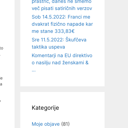
prastric, danes ne smemo
več pisati satiričnih verzov
a
Sob 14.5.2022: Franci me
dvakrat fizično napade kar
me stane 333,83€
Sre 11.5.2022: Škufčeva
taktika uspeva
to
,
Komentarji na EU direktivo
o nasilju nad ženskami &
…
je
 a
7
Kategorije
Moje objave
(81)