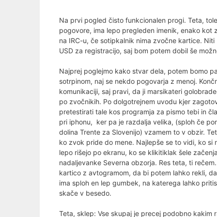
Na prvi pogled čisto funkcionalen progi. Teta, tole
pogovore, ima lepo pregleden imenik, enako kot z 
na IRC-u, če sotipkalnik nima zvočne kartice. Ni
USD za registracijo, saj bom potem dobil še možn
Najprej poglejmo kako stvar dela, potem bomo pa pr
sotrpinom, naj se nekdo pogovarja z menoj. Končno
komunikaciji, saj pravi, da ji marsikateri golobrad
po zvočnikih. Po dolgotrejnem uvodu kjer zagotov
pretestirati tale kos programja za pismo tebi in čla
pri iphonu, ker pa je razdalja velika, (sploh če po
dolina Trente za Slovenijo) vzamem to v obzir. Te
ko zvok pride do mene. Najlepše se to vidi, ko s
lepo rišejo po ekranu, ko se klikitiklak šele začenj
nadaljevanke Severna obzorja. Res teta, ti rečem. 
kartico z avtogramom, da bi potem lahko rekli, d
ima sploh en lep gumbek, na katerega lahko pritisne
skače v besedo.
Teta, sklep: Vse skupaj je precej podobno kakim ra