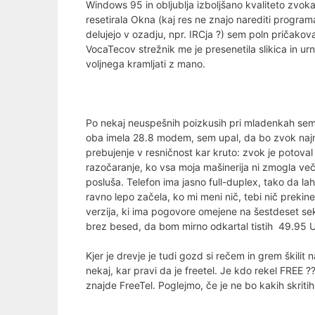
Windows 95 in obljublja izboljšano kvaliteto zvoka
resetirala Okna (kaj res ne znajo narediti program
delujejo v ozadju, npr. IRCja ?) sem poln pričakovan
VocaTecov strežnik me je presenetila slikica in ur
voljnega kramljati z mano.
Po nekaj neuspešnih poizkusih pri mladenkah sem š
oba imela 28.8 modem, sem upal, da bo zvok najman
prebujenje v resničnost kar kruto: zvok je potoval
razočaranje, ko vsa moja mašinerija ni zmogla več 
posluša. Telefon ima jasno full-duplex, tako da lah
ravno lepo začela, ko mi meni nič, tebi nič prekin
verzija, ki ima pogovore omejene na šestdeset sek
brez besed, da bom mirno odkartal tistih 49.95 US
Kjer je drevje je tudi gozd si rečem in grem škilit 
nekaj, kar pravi da je freetel. Je kdo rekel FREE ??
znajde FreeTel. Poglejmo, če je ne bo kakih skriti