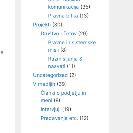
komunikacija
(35)
Pravna bitka
(13)
Projekti
(30)
Društvo očetov
(29)
Pravne in sistemske
misli
(8)
va
Razmišljanja &
nasveti
(11)
i
Uncategorized
(2)
V medijih
(39)
Članki o podjetju in
meni
(8)
Intervjuji
(19)
Predavanja etc.
(12)