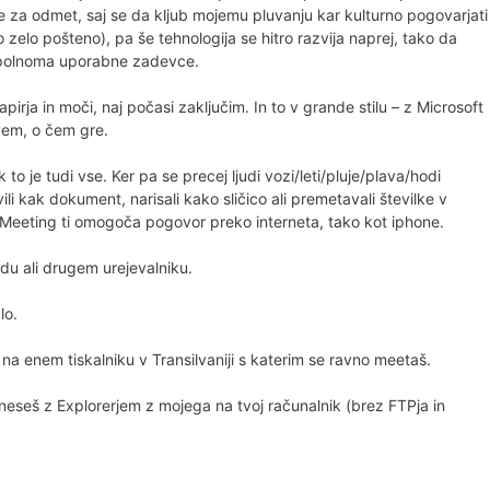
ne za odmet, saj se da kljub mojemu pluvanju kar kulturno pogovarjati
 zelo pošteno), pa še tehnologija se hitro razvija naprej, tako da
popolnoma uporabne zadevce.
irja in moči, naj počasi zaključim. In to v grande stilu – z Microsoft
vem, o čem gre.
o je tudi vse. Ker pa se precej ljudi vozi/leti/pluje/plava/hodi
ili kak dokument, narisali kako sličico ali premetavali številke v
etMeeting ti omogoča pogovor preko interneta, tako kot iphone.
du ali drugem urejevalniku.
lo.
 enem tiskalniku v Transilvaniji s katerim se ravno meetaš.
seš z Explorerjem z mojega na tvoj računalnik (brez FTPja in