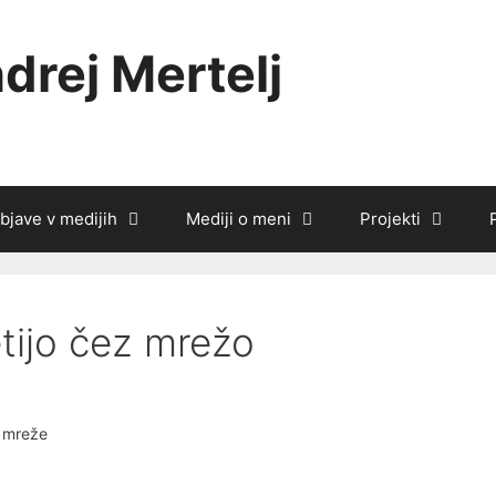
drej Mertelj
bjave v medijih
Mediji o meni
Projekti
etijo čez mrežo
a mreže