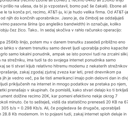
prišlo na ušesa, da bi jo vzpostavil, bomo pač še čakali). Ebone ali
 le ta konča pri, recimo, AT&T-ju, ki je hudo velika firma. Od AT&T-j
d njih do končnih uporabnikov. Jasno je, da čimbolj se oddaljuješ
ravimo pasovna širina (po angleško bandwidth) in označuje, koliko
u čez žico. Tako.. In sedaj skočiva v rahlo računsko operacijo:
 pa 256Kb linijo, potem mu v danem trenutku zasedeš približno eno
ično lahko v danem trenutku samo devet ljudi uporablja polno kapacite
 grlo samo lokalni ponudnik, ampak se isto ponovi tudi na zrcalni sliki
na strežniku, ima tudi ta do svojega internet ponudnika samo
j se ti stvari kljub relativno hitremu modemu z nekaterih strežnikov
e vprašanje, zakaj zgodaj zjutraj zveza kar leti, pred dnevnikom pa
a jih je vedno več, pa še tisti amerikanci imajo poln delovni dan in div
ljudi priključenih na internet in mnogo podatkov se pretaka po njem,
tki prenašajo v skupinah. če pomisliš, kako stvari delajo ko ti brkljaš
okument dolžine recimo 20K, kar pomeni efektivno nekje okrog 7
i minuto. če to sešteješ, vidiš da statistično preneseš 20 KB na 6
 = 305 b/s = 0.298 Kb/s. Ali, če pogledava še drugače, uporabljaš
jim 28.8 Kb modemom. In to pojasni tudi, zakaj internet sploh deluje in