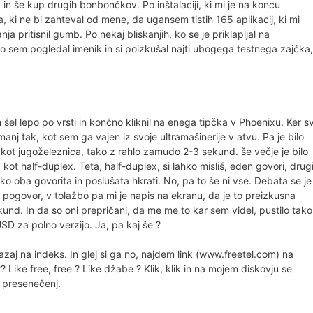
 in še kup drugih bonbončkov. Po inštalaciji, ki mi je na koncu
a, ki ne bi zahteval od mene, da ugansem tistih 165 aplikacij, ki mi
ja pritisnil gumb. Po nekaj bliskanjih, ko se je priklapljal na
no sem pogledal imenik in si poizkušal najti ubogega testnega zajčka,
el lepo po vrsti in končno kliknil na enega tipčka v Phoenixu. Ker s
j tak, kot sem ga vajen iz svoje ultramašinerije v atvu. Pa je bilo
 kot jugoželeznica, tako z rahlo zamudo 2-3 sekund. še večje je bilo
kot half-duplex. Teta, half-duplex, si lahko misliš, eden govori, drug
ko oba govorita in poslušata hkrati. No, pa to še ni vse. Debata se je
e pogovor, v tolažbo pa mi je napis na ekranu, da je to preizkusna
und. In da so oni prepričani, da me me to kar sem videl, pustilo tako
D za polno verzijo. Ja, pa kaj še ?
nazaj na indeks. In glej si ga no, najdem link (www.freetel.com) na
? Like free, free ? Like džabe ? Klik, klik in na mojem diskovju se
h presenečenj.