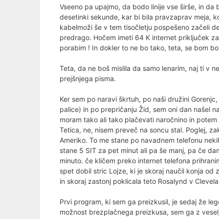
Vseeno pa upajmo, da bodo linije vse širše, in da b
desetinki sekunde, kar bi bila pravzaprav meja, k
kabelmoži še v tem tisočletju pospešeno začeli del
predrago. Hočem imeti 64 K internet priključek z
porabim ! In dokler to ne bo tako, teta, se bom bor
Teta, da ne boš mislila da samo lenarim, naj ti v
prejšnjega pisma.
Ker sem po naravi škrtuh, po naši družini Gorenjc,
palice) in po prepričanju Žid, sem oni dan našel na
moram tako ali tako plačevati naročnino in pote
Tetica, ne, nisem preveč na soncu stal. Poglej, z
Ameriko. To me stane po navadnem telefonu nekih 
stane 5 SIT za pet minut ali pa še manj, pa če 
minuto. če kličem preko internet telefona prihran
spet dobil stric Lojze, ki je skoraj naučil konja o
in skoraj zastonj poklicala teto Rosalynd v Clevela
Prvi program, ki sem ga preizkusil, je sedaj že l
možnost brezplačnega preizkusa, sem ga z veseljem 