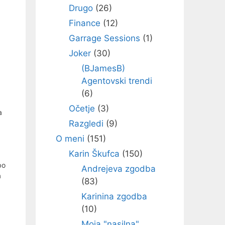
Drugo
(26)
Finance
(12)
Garrage Sessions
(1)
Joker
(30)
(BJamesB)
Agentovski trendi
(6)
Očetje
(3)
a
Razgledi
(9)
O meni
(151)
Karin Škufca
(150)
bo
Andrejeva zgodba
a
(83)
Karinina zgodba
(10)
Moja "nasilna"