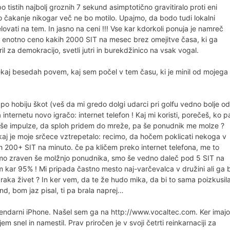
o tistih najbolj groznih 7 sekund asimptotično gravitiralo proti eni
o čakanje nikogar več ne bo motilo. Upajmo, da bodo tudi lokalni
ovati na tem. In jasno na ceni !!! Vse kar kdorkoli ponuja je namreč
a enotno ceno kakih 2000 SIT na mesec brez omejitve časa, ki ga
il za demokracijo, svetli jutri in burekdžinico na vsak vogal.
 nekaj besedah povem, kaj sem počel v tem času, ki je minil od mojega
 po hobiju škot (veš da mi gredo dolgi udarci pri golfu vedno bolje od
 internetu novo igračo: internet telefon ! Kaj mi koristi, porečeš, ko p
m še impulze, da sploh pridem do mreže, pa še ponudnik me molze ?
akaj je moje srčece vztrepetalo: recimo, da hočem poklicati nekoga v
200+ SIT na minuto. če pa kličem preko internet telefona, me to
damo zraven še molžnjo ponudnika, smo še vedno daleč pod 5 SIT na
im kar 95% ! Mi pripada častno mesto naj-varčevalca v družini ali ga 
d zraka živet ? In ker vem, da te že hudo mika, da bi to sama poizkusil
nd, bom jaz pisal, ti pa brala naprej…
egendarni iPhone. Našel sem ga na http://www.vocaltec.com. Ker imajo
snel in namestil. Prav priročen je v svoji četrti reinkarnaciji za