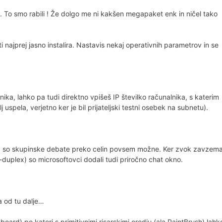
. To smo rabili ! Že dolgo me ni kakšen megapaket enk in ničel tako
najprej jasno instalira. Nastavis nekaj operativnih parametrov in se
ika, lahko pa tudi direktno vpišeš IP številko računalnika, s katerim
 uspela, verjetno ker je bil prijateljski testni osebek na subnetu).
 da so skupinske debate preko celin povsem možne. Ker zvok zavzem
ll-duplex) so microsoftovci dodali tudi priročno chat okno.
a od tu dalje…
oard) po kateri s primitivnimi risarskimi orodju (ala PaintBrush) lahk