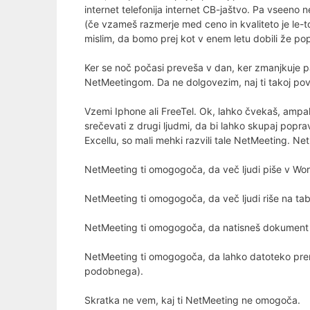
internet telefonija internet CB-jaštvo. Pa vseeno 
(če vzameš razmerje med ceno in kvaliteto je le-to
mislim, da bomo prej kot v enem letu dobili že 
Ker se noč počasi preveša v dan, ker zmanjkuje pap
NetMeetingom. Da ne dolgovezim, naj ti takoj po
Vzemi Iphone ali FreeTel. Ok, lahko čvekaš, ampak t
srečevati z drugi ljudmi, da bi lahko skupaj poprav
Excellu, so mali mehki razvili tale NetMeeting. N
NetMeeting ti omogogoča, da več ljudi piše v Wor
NetMeeting ti omogogoča, da več ljudi riše na tab
NetMeeting ti omogogoča, da natisneš dokument na
NetMeeting ti omogogoča, da lahko datoteko prene
podobnega).
Skratka ne vem, kaj ti NetMeeting ne omogoča.