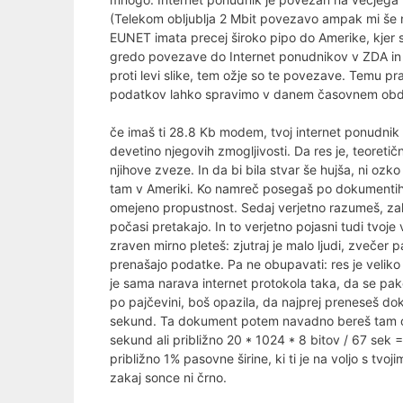
(Telekom obljublja 2 Mbit povezavo ampak mi še ni 
EUNET imata precej široko pipo do Amerike, kjer se
gredo povezave do Internet ponudnikov v ZDA in o
proti levi slike, tem ožje so te povezave. Temu p
podatkov lahko spravimo v danem časovnem obdobj
če imaš ti 28.8 Kb modem, tvoj internet ponudnik
devetino njegovih zmogljivosti. Da res je, teoret
njihove zveze. In da bi bila stvar še hujša, ni ozko
tam v Ameriki. Ko namreč posegaš po dokumentih 
omejeno propustnost. Sedaj verjetno razumeš, zaka
počasi pretakajo. In to verjetno pojasni tudi tvoj
zraven mirno pleteš: zjutraj je malo ljudi, zvečer p
prenašajo podatke. Pa ne obupavati: res je veliko 
je sama narava internet protokola taka, da se pake
po pajčevini, boš opazila, da najprej preneseš d
sekund. Ta dokument potem navadno bereš tam okol
sekund ali približno 20 * 1024 * 8 bitov / 67 sek
približno 1% pasovne širine, ki ti je na voljo s tvo
zakaj sonce ni črno.