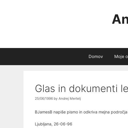
Skip
to
An
content
Domov
Moje o
Glas in dokumenti l
25/06/1996
by
Andrej Mertelj
BJamesB napiše pismo in odkriva mejna področj
Ljubljana, 26-06-96