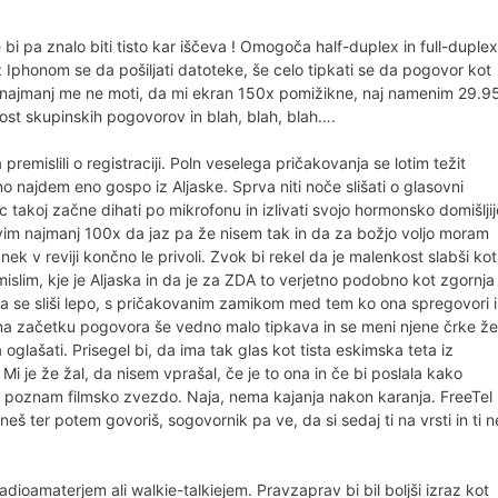
 bi pa znalo biti tisto kar iščeva ! Omogoča half-duplex in full-duplex
Iphonom se da pošiljati datoteke, še celo tipkati se da pogovor kot
ti najmanj me ne moti, da mi ekran 150x pomižikne, naj namenim 29.9
ost skupinskih pogovorov in blah, blah, blah….
emislili o registraciji. Poln veselega pričakovanja se lotim težit
 najdem eno gospo iz Aljaske. Sprva niti noče slišati o glasovni
ec takoj začne dihati po mikrofonu in izlivati svojo hormonsko domišljij
im najmanj 100x da jaz pa že nisem tak in da za božjo voljo moram
nek v reviji končno le privoli. Zvok bi rekel da je malenkost slabši kot
mislim, kje je Aljaska in da je za ZDA to verjetno podobno kot zgornja
ta se sliši lepo, s pričakovanim zamikom med tem ko ona spregovori 
i na začetku pogovora še vedno malo tipkava in se meni njene črke že
a oglašati. Prisegel bi, da ima tak glas kot tista eskimska teta iz
Mi je že žal, da nisem vprašal, če je to ona in če bi poslala kako
a poznam filmsko zvezdo. Naja, nema kajanja nakon karanja. FreeTel
š ter potem govoriš, sogovornik pa ve, da si sedaj ti na vrsti in ti n
dioamaterjem ali walkie-talkiejem. Pravzaprav bi bil boljši izraz kot