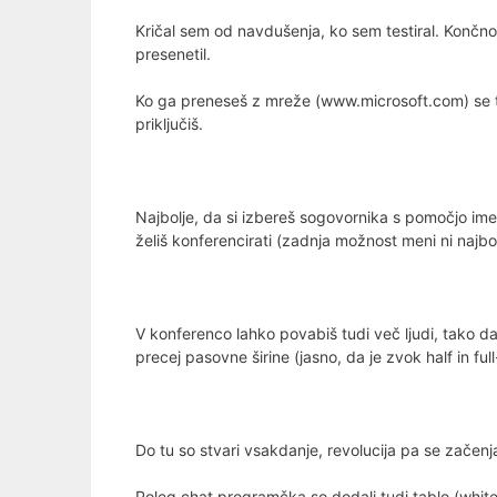
Kričal sem od navdušenja, ko sem testiral. Končno
presenetil.
Ko ga preneseš z mreže (www.microsoft.com) se ti 
priključiš.
Najbolje, da si izbereš sogovornika s pomočjo imen
želiš konferencirati (zadnja možnost meni ni najbolj
V konferenco lahko povabiš tudi več ljudi, tako
precej pasovne širine (jasno, da je zvok half in fu
Do tu so stvari vsakdanje, revolucija pa se začenj
Poleg chat programčka so dodali tudi tablo (whiteb