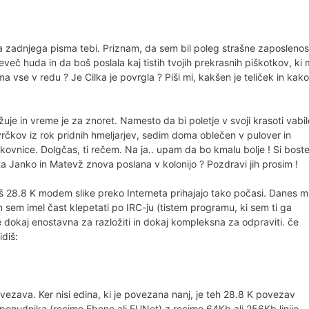
a zadnjega pisma tebi. Priznam, da sem bil poleg strašne zaposlenos
eč huda in da boš poslala kaj tistih tvojih prekrasnih piškotkov, ki 
a vse v redu ? Je Cilka je povrgla ? Piši mi, kakšen je teliček in kako
žuje in vreme je za znoret. Namesto da bi poletje v svoji krasoti vabil
je vrčkov iz rok pridnih hmeljarjev, sedim doma oblečen v pulover in
kovnice. Dolgčas, ti rečem. Na ja.. upam da bo kmalu bolje ! Si bost
sta Janko in Matevž znova poslana v kolonijo ? Pozdravi jih prosim !
š 28.8 K modem slike preko Interneta prihajajo tako počasi. Danes m
im sem imel čast klepetati po IRC-ju (tistem programu, ki sem ti ga
e dokaj enostavna za razložiti in dokaj kompleksna za odpraviti. če
idiš:
ezava. Ker nisi edina, ki je povezana nanj, je teh 28.8 K povezav
onudnika (recimo Ebone ali EUNet) z recimo 64Kb ali 256Kb linijo