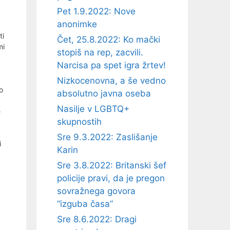
Pet 1.9.2022: Nove
anonimke
ti
Čet, 25.8.2022: Ko mački
mi
stopiš na rep, zacvili.
Narcisa pa spet igra žrtev!
Nizkocenovna, a še vedno
o
absolutno javna oseba
Nasilje v LGBTQ+
e
skupnostih
Sre 9.3.2022: Zaslišanje
i
Karin
Sre 3.8.2022: Britanski šef
policije pravi, da je pregon
sovražnega govora
“izguba časa”
Sre 8.6.2022: Dragi