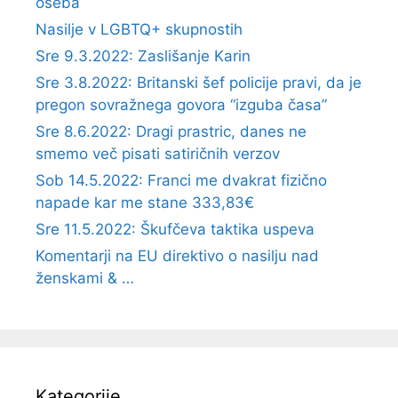
oseba
Nasilje v LGBTQ+ skupnostih
Sre 9.3.2022: Zaslišanje Karin
Sre 3.8.2022: Britanski šef policije pravi, da je
pregon sovražnega govora “izguba časa”
Sre 8.6.2022: Dragi prastric, danes ne
smemo več pisati satiričnih verzov
Sob 14.5.2022: Franci me dvakrat fizično
napade kar me stane 333,83€
Sre 11.5.2022: Škufčeva taktika uspeva
Komentarji na EU direktivo o nasilju nad
ženskami & …
Kategorije