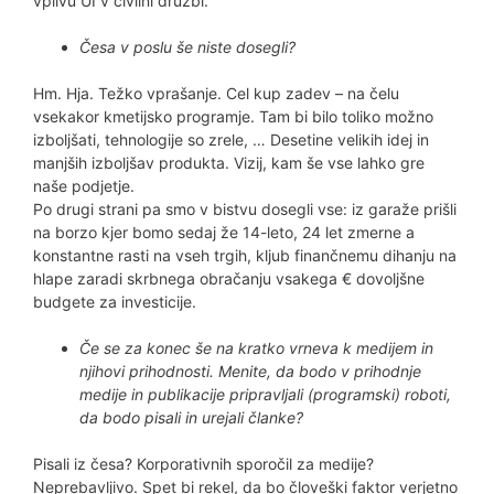
vplivu UI v civilni družbi.
Česa v poslu še niste dosegli?
Hm. Hja. Težko vprašanje. Cel kup zadev – na čelu
vsekakor kmetijsko programje. Tam bi bilo toliko možno
izboljšati, tehnologije so zrele, … Desetine velikih idej in
manjših izboljšav produkta. Vizij, kam še vse lahko gre
naše podjetje.
Po drugi strani pa smo v bistvu dosegli vse: iz garaže prišli
na borzo kjer bomo sedaj že 14-leto, 24 let zmerne a
konstantne rasti na vseh trgih, kljub finančnemu dihanju na
hlape zaradi skrbnega obračanju vsakega € dovoljšne
budgete za investicije.
Če se za konec še na kratko vrneva k medijem in
njihovi prihodnosti. Menite, da bodo v prihodnje
medije in publikacije pripravljali (programski) roboti,
da bodo pisali in urejali članke?
Pisali iz česa? Korporativnih sporočil za medije?
Neprebavljivo. Spet bi rekel, da bo človeški faktor verjetno