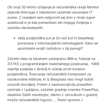
Ob svoji 30-letnici izhajanja je računalniška revija Monitor
objavila intervjuje z nekaterimi začetniki slovenske IT
scene. Z veseljem sem odgovoril saj smo z revijo super
sodelovali in je bila pomemben del mojega življenja v
začetku devetdesetih.
Vaša podjetniška pot je že več kot tri desetletja
povezana z informacijskimi tehnologijami. Kako se
spominjate svojih začetkov v tej panogi?
Začetki dela na lokalnem zastopstvu IBM-a, fušanje na
ZOTKS s programiranjem materialnega poslovanja, 1989
odprtje podjetja v Avstriji in učenje prvih korakov
podjetništva. Švercanje računalniških komponent za
raziskovalne inštitute, ki iz Beograda niso mogli dobiti
uvoznih dovoljenj. Potem z osamosvojitvijo preselitev
centrale v Ljubljano, začetek gradnje znamke PowerPlus,
desetine Zlatih monitorjev, tekmo z Jerovškom v gradnji
mreže računalniških trgovin, … Pestri spomini J