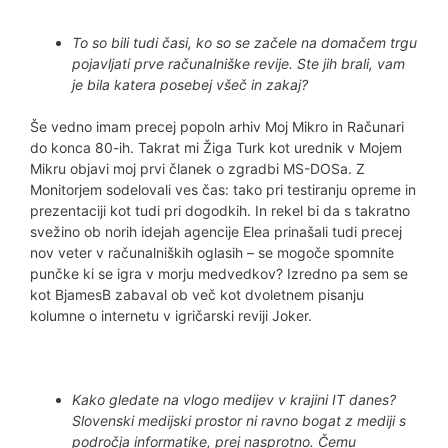
To so bili tudi časi, ko so se začele na domačem trgu
pojavljati prve računalniške revije. Ste jih brali, vam
je bila katera posebej všeč in zakaj?
Še vedno imam precej popoln arhiv Moj Mikro in Računari
do konca 80-ih. Takrat mi Žiga Turk kot urednik v Mojem
Mikru objavi moj prvi članek o zgradbi MS-DOSa. Z
Monitorjem sodelovali ves čas: tako pri testiranju opreme in
prezentaciji kot tudi pri dogodkih. In rekel bi da s takratno
svežino ob norih idejah agencije Elea prinašali tudi precej
nov veter v računalniških oglasih – se mogoče spomnite
punčke ki se igra v morju medvedkov? Izredno pa sem se
kot BjamesB zabaval ob več kot dvoletnem pisanju
kolumne o internetu v igričarski reviji Joker.
Kako gledate na vlogo medijev v krajini IT danes?
Slovenski medijski prostor ni ravno bogat z mediji s
področja informatike, prej nasprotno. Čemu