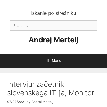
Skip
to
content
Iskanje po strežniku
Search
for:
Andrej Mertelj
Menu
Intervju: začetniki
slovenskega IT-ja, Monitor
07/08/2021
by
Andrej Mertelj