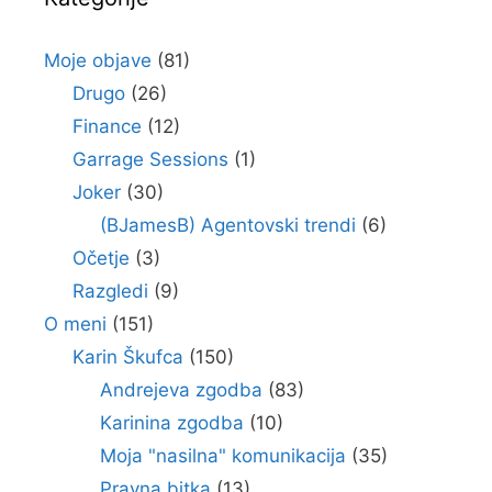
Moje objave
(81)
Drugo
(26)
Finance
(12)
Garrage Sessions
(1)
Joker
(30)
(BJamesB) Agentovski trendi
(6)
Očetje
(3)
Razgledi
(9)
O meni
(151)
Karin Škufca
(150)
Andrejeva zgodba
(83)
Karinina zgodba
(10)
Moja "nasilna" komunikacija
(35)
Pravna bitka
(13)