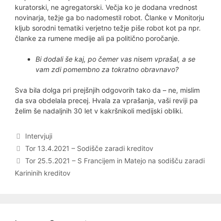
kuratorski, ne agregatorski. Večja ko je dodana vrednost
novinarja, težje ga bo nadomestil robot. Članke v Monitorju
kljub sorodni tematiki verjetno težje piše robot kot pa npr.
članke za rumene medije ali pa politično poročanje.
Bi dodali še kaj, po čemer vas nisem vprašal, a se
vam zdi pomembno za tokratno obravnavo?
Sva bila dolga pri prejšnjih odgovorih tako da – ne, mislim
da sva obdelala precej. Hvala za vprašanja, vaši reviji pa
želim še nadaljnih 30 let v kakršnikoli medijski obliki.
Categories
Intervjuji
Post
Tor 13.4.2021 – Sodišče zaradi kreditov
navigation
Tor 25.5.2021 – S Francijem in Matejo na sodišču zaradi
Karininih kreditov