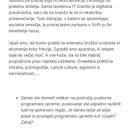
Splošno pa precej logično ekstrapolacijo začetega ob
prelomu stoletja. Sama tendenca IT branže je digitalna
preobrazba, tako da za branžo le-ta ni nikakršno
presenečenje. Tudi distopija, v katero se spreminjajo
socialna omrežja, je precej jasno zarisana v SciFi-ju že
desetletja nazaj.
Upali smo, da bomo gradili na internetu družbo svobode in
ekonomijo brez frikcije. Zgradili smo aparatus, ki idejam
daje še večjo moč. A vse kaže, da so bile najbolj
propulzivne prav najmanj zaželene: Orwellska politična
zloraba, pornografija, cancel culture, egoizem in
narcisoidnost, …
Danes ste domači velikan na področju poslovne
programske opreme, poslovanje ste uspešno razširili
tudi na jadransko regijo. Je danes težje ali lažje
pisati in prodajati programsko opremo kot včasih?
Zakaj?