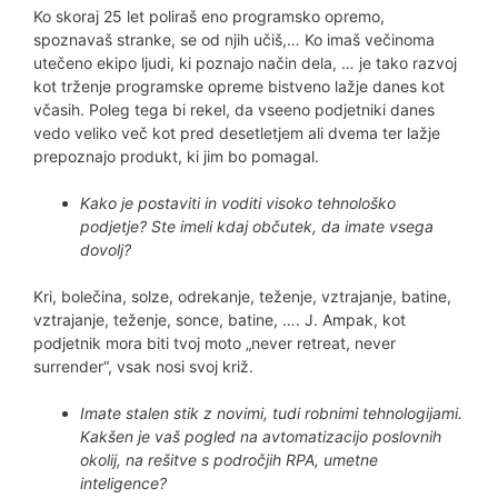
Ko skoraj 25 let poliraš eno programsko opremo,
spoznavaš stranke, se od njih učiš,… Ko imaš večinoma
utečeno ekipo ljudi, ki poznajo način dela, … je tako razvoj
kot trženje programske opreme bistveno lažje danes kot
včasih. Poleg tega bi rekel, da vseeno podjetniki danes
vedo veliko več kot pred desetletjem ali dvema ter lažje
prepoznajo produkt, ki jim bo pomagal.
Kako je postaviti in voditi visoko tehnološko
podjetje? Ste imeli kdaj občutek, da imate vsega
dovolj?
Kri, bolečina, solze, odrekanje, teženje, vztrajanje, batine,
vztrajanje, teženje, sonce, batine, …. J. Ampak, kot
podjetnik mora biti tvoj moto „never retreat, never
surrender“, vsak nosi svoj križ.
Imate stalen stik z novimi, tudi robnimi tehnologijami.
Kakšen je vaš pogled na avtomatizacijo poslovnih
okolij, na rešitve s področjih RPA, umetne
inteligence?