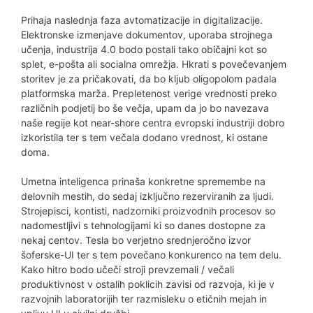
Prihaja naslednja faza avtomatizacije in digitalizacije.
Elektronske izmenjave dokumentov, uporaba strojnega
učenja, industrija 4.0 bodo postali tako običajni kot so
splet, e-pošta ali socialna omrežja. Hkrati s povečevanjem
storitev je za pričakovati, da bo kljub oligopolom padala
platformska marža. Prepletenost verige vrednosti preko
različnih podjetij bo še večja, upam da jo bo navezava
naše regije kot near-shore centra evropski industriji dobro
izkoristila ter s tem večala dodano vrednost, ki ostane
doma.
Umetna inteligenca prinaša konkretne spremembe na
delovnih mestih, do sedaj izključno rezerviranih za ljudi.
Strojepisci, kontisti, nadzorniki proizvodnih procesov so
nadomestljivi s tehnologijami ki so danes dostopne za
nekaj centov. Tesla bo verjetno srednjeročno izvor
šoferske-UI ter s tem povečano konkurenco na tem delu.
Kako hitro bodo učeči stroji prevzemali / večali
produktivnost v ostalih poklicih zavisi od razvoja, ki je v
razvojnih laboratorijih ter razmisleku o etičnih mejah in