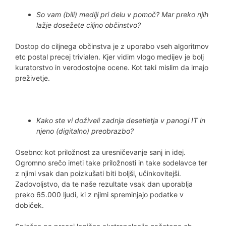
So vam (bili) m
ediji pri delu v pomoč? Mar preko njih
lažje dosežete ciljno občinstvo?
Dostop do ciljnega občinstva je z uporabo vseh algoritmov
etc postal precej trivialen. Kjer vidim vlogo medijev je bolj
kuratorstvo in verodostojne ocene. Kot taki mislim da imajo
preživetje.
Kako ste vi doživeli zadnja desetletja v panogi IT in
njeno (digitalno) preobrazbo?
Osebno: kot priložnost za uresničevanje sanj in idej.
Ogromno srečo imeti take priložnosti in take sodelavce ter
z njimi vsak dan poizkušati biti boljši, učinkovitejši.
Zadovoljstvo, da te naše rezultate vsak dan uporablja
preko 65.000 ljudi, ki z njimi spreminjajo podatke v
dobiček.