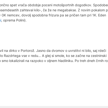
se končno spet vrača obdobje poceni motošportnih dogodkov. Spodobe
osemdesetih zahteval kilo-, če že ne megabakse. Z novim pokalom 
-3K nemcev, dovolj spodobna frizura pa se pričen tam pri 1K. Eden
i
, oprema Polini).
l na dirko v Portorož. Jasno da dvomov o uvrstitvi ni bilo, saj rdeči
. Do Razdrtega vse v redu… A glej si smole, ko se začne na cestninski
m smo lokalizirali na razpoko v oljnem hladilniku. Po treh dneh črnih r