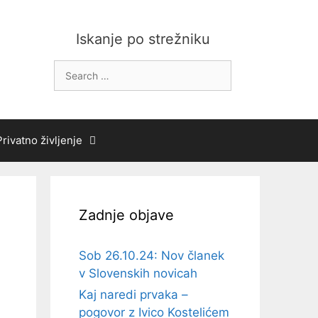
Iskanje po strežniku
Search
for:
Privatno življenje
Zadnje objave
Sob 26.10.24: Nov članek
v Slovenskih novicah
Kaj naredi prvaka –
pogovor z Ivico Kostelićem