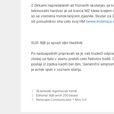
Z dirkami nepredelanih ali friziranih skuterjev 
tekmovalni hardver je od konca MZ klase krajem 
so se vremena motokranjcem zjasnila. Skuter za 2
od ponudnikov ima celo svoj HM (
www.lindempa.s
SUX: BjB-ju spusti oljni hladilnik
Po naduspešnih pripravah se je vaš trudeči odpravi
zlodej za šalo v startu prehiti celo Febotov bolid
postaji iz zadka kaditi bel dim. Geriatrični simpto
je avtek spet v voznem stanju.
Categories
(BJamesB) Agentovski trendi
Post
Editorial: BjB-jevih 200 besed
navigation
Netscape Communicator + Mirc 5.0