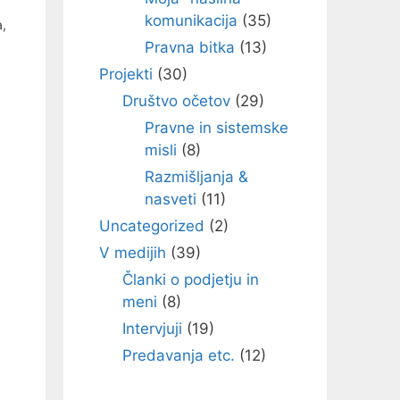
komunikacija
(35)
a,
Pravna bitka
(13)
Projekti
(30)
Društvo očetov
(29)
Pravne in sistemske
misli
(8)
Razmišljanja &
nasveti
(11)
Uncategorized
(2)
V medijih
(39)
Članki o podjetju in
meni
(8)
Intervjuji
(19)
Predavanja etc.
(12)