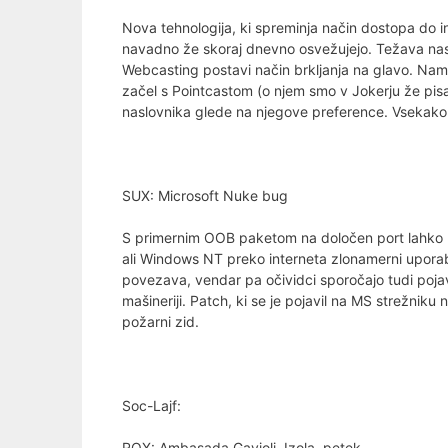
Nova tehnologija, ki spreminja način dostopa do in
navadno že skoraj dnevno osvežujejo. Težava nast
Webcasting postavi način brkljanja na glavo. Name
začel s Pointcastom (o njem smo v Jokerju že pisa
naslovnika glede na njegove preference. Vsekakor e
SUX: Microsoft Nuke bug
S primernim OOB paketom na določen port lahko 
ali Windows NT preko interneta zlonamerni uporab
povezava, vendar pa očividci sporočajo tudi poja
mašineriji. Patch, ki se je pojavil na MS strežnik
požarni zid.
Soc-Lajf:
ROX: Ambasada Gavioli, Izola, petek