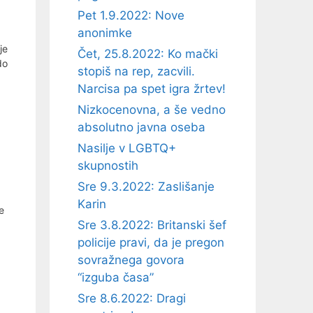
Pet 1.9.2022: Nove
anonimke
je
Čet, 25.8.2022: Ko mački
do
stopiš na rep, zacvili.
Narcisa pa spet igra žrtev!
Nizkocenovna, a še vedno
absolutno javna oseba
Nasilje v LGBTQ+
skupnostih
Sre 9.3.2022: Zaslišanje
Karin
e
Sre 3.8.2022: Britanski šef
policije pravi, da je pregon
sovražnega govora
“izguba časa”
Sre 8.6.2022: Dragi