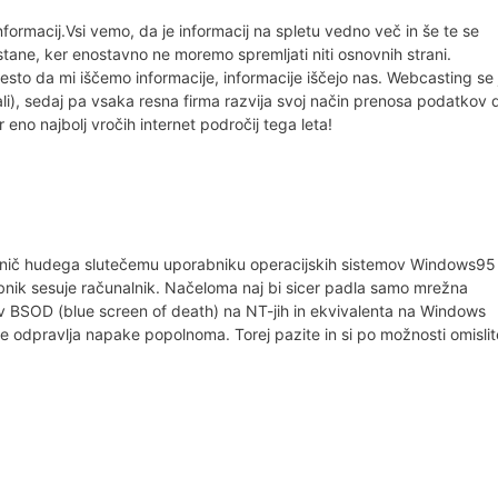
formacij.Vsi vemo, da je informacij na spletu vedno več in še te se
ane, ker enostavno ne moremo spremljati niti osnovnih strani.
sto da mi iščemo informacije, informacije iščejo nas. Webcasting se 
li), sedaj pa vsaka resna firma razvija svoj način prenosa podatkov 
no najbolj vročih internet področij tega leta!
nič hudega slutečemu uporabniku operacijskih sistemov Windows95
nik sesuje računalnik. Načeloma naj bi sicer padla samo mrežna
v BSOD (blue screen of death) na NT-jih in ekvivalenta na Windows
u ne odpravlja napake popolnoma. Torej pazite in si po možnosti omislit