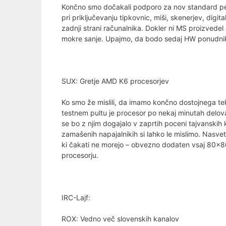
Končno smo dočakali podporo za nov standard perif
pri priključevanju tipkovnic, miši, skenerjev, digi
zadnji strani računalnika. Dokler ni MS proizvedel g
mokre sanje. Upajmo, da bodo sedaj HW ponudniki 
SUX: Gretje AMD K6 procesorjev
Ko smo že mislili, da imamo končno dostojnega te
testnem pultu je procesor po nekaj minutah delovan
se bo z njim dogajalo v zaprtih poceni tajvanski
zamašenih napajalnikih si lahko le mislimo. Nasvet: 
ki čakati ne morejo – obvezno dodaten vsaj 80×80
procesorju.
IRC-Lajf:
ROX: Vedno več slovenskih kanalov