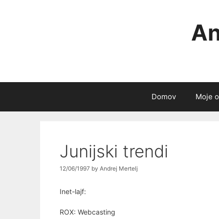
Skip
to
An
content
Domov
Moje o
Junijski trendi
12/06/1997
by
Andrej Mertelj
Inet-lajf:
ROX: Webcasting