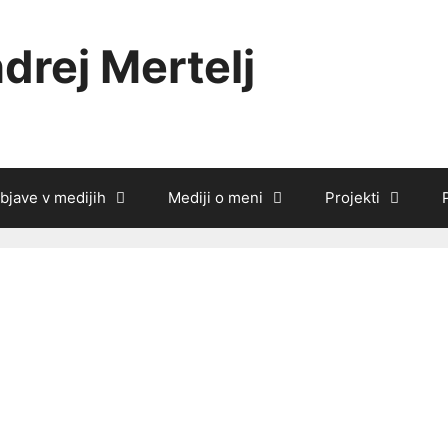
drej Mertelj
bjave v medijih
Mediji o meni
Projekti