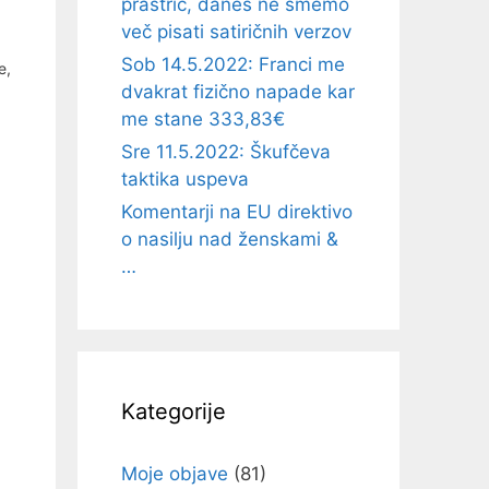
prastric, danes ne smemo
več pisati satiričnih verzov
Sob 14.5.2022: Franci me
e,
dvakrat fizično napade kar
me stane 333,83€
Sre 11.5.2022: Škufčeva
taktika uspeva
Komentarji na EU direktivo
o nasilju nad ženskami &
…
Kategorije
Moje objave
(81)