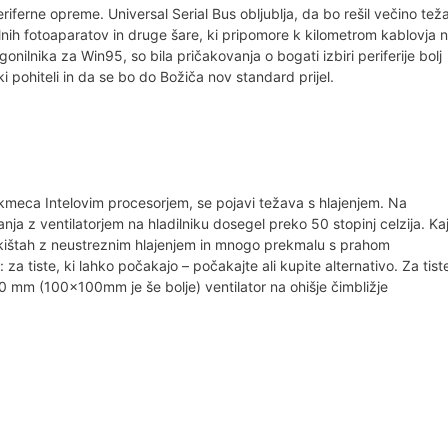
erne opreme. Universal Serial Bus obljublja, da bo rešil večino tež
talnih fotoaparatov in druge šare, ki pripomore k kilometrom kablovja 
onilnika za Win95, so bila pričakovanja o bogati izbiri periferije bolj
pohiteli in da se bo do Božiča nov standard prijel.
kmeca Intelovim procesorjem, se pojavi težava s hlajenjem. Na
ja z ventilatorjem na hladilniku dosegel preko 50 stopinj celzija. Ka
h kištah z neustreznim hlajenjem in mnogo prekmalu s prahom
za tiste, ki lahko počakajo – počakajte ali kupite alternativo. Za tist
 mm (100x100mm je še bolje) ventilator na ohišje čimbližje