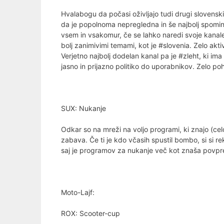
Hvalabogu da počasi oživljajo tudi drugi slovenski
da je popolnoma nepregledna in še najbolj spominja
vsem in vsakomur, če se lahko naredi svoje kanale. 
bolj zanimivimi temami, kot je #slovenia. Zelo akti
Verjetno najbolj dodelan kanal pa je #zleht, ki 
jasno in prijazno politiko do uporabnikov. Zelo po
SUX: Nukanje
Odkar so na mreži na voljo programi, ki znajo (cel
zabava. Če ti je kdo včasih spustil bombo, si si r
saj je programov za nukanje več kot znaša povpre
Moto-Lajf:
ROX: Scooter-cup