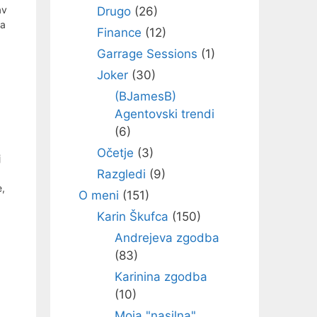
av
Drugo
(26)
na
Finance
(12)
Garrage Sessions
(1)
Joker
(30)
(BJamesB)
Agentovski trendi
(6)
Očetje
(3)
j
Razgledi
(9)
e,
O meni
(151)
Karin Škufca
(150)
Andrejeva zgodba
(83)
Karinina zgodba
(10)
Moja "nasilna"