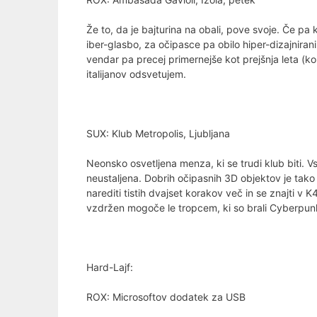
Že to, da je bajturina na obali, pove svoje. Če p
iber-glasbo, za očipasce pa obilo hiper-dizajniran
vendar pa precej primernejše kot prejšnja leta (ko
italijanov odsvetujem.
SUX: Klub Metropolis, Ljubljana
Neonsko osvetljena menza, ki se trudi klub biti. 
neustaljena. Dobrih očipasnih 3D objektov je tak
narediti tistih dvajset korakov več in se znajti v
vzdržen mogoče le tropcem, ki so brali Cyberpun
Hard-Lajf:
ROX: Microsoftov dodatek za USB