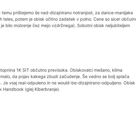
a k temu prištejemo še nad-dizajnirano notranjost, za dance-manijake
ih teles, potem je obisk očitno zadetek v polno. Cene so sicer občutn
 je bilo molzenje čez mejo vzdržnega). Sobotni obisk neljubiteljem
Vstopnina 1K SIT občutno previsoka. Obiskovalci mešano, klima
o malo, da pojav kakega zbudi začudenje. Še vedno se bolj splača
 K4. Je vsaj real-odpuleno in ne would-be-dizajnirano-odpuljeno. Obisk
k Handbook (glej Kiberbranje).