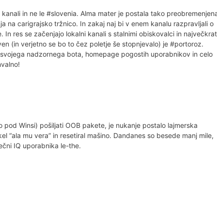
 kanali in ne le #slovenia. Alma mater je postala tako preobremenjen
 na carigrajsko tržnico. In zakaj naj bi v enem kanalu razpravljali o
In res se začenjajo lokalni kanali s stalnimi obiskovalci in največkrat
ven (in verjetno se bo to čez poletje še stopnjevalo) je #portoroz.
ima svojega nadzornega bota, homepage pogostih uporabnikov in celo
hvalno!
o pod Winsi) pošiljati OOB pakete, je nukanje postalo lajmerska
ekel “ala mu vera” in resetiral mašino. Dandanes so besede manj mile,
čni IQ uporabnika le-the.