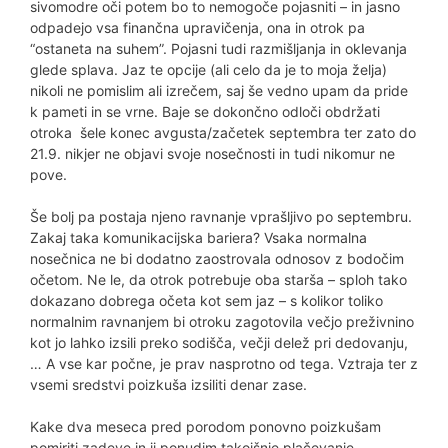
sivomodre oči potem bo to nemogoče pojasniti – in jasno
odpadejo vsa finančna upravičenja, ona in otrok pa
“ostaneta na suhem”. Pojasni tudi razmišljanja in oklevanja
glede splava. Jaz te opcije (ali celo da je to moja želja)
nikoli ne pomislim ali izrečem, saj še vedno upam da pride
k pameti in se vrne. Baje se dokončno odloči obdržati
otroka šele konec avgusta/začetek septembra ter zato do
21.9. nikjer ne objavi svoje nosečnosti in tudi nikomur ne
pove.
Še bolj pa postaja njeno ravnanje vprašljivo po septembru.
Zakaj taka komunikacijska bariera? Vsaka normalna
nosečnica ne bi dodatno zaostrovala odnosov z bodočim
očetom. Ne le, da otrok potrebuje oba starša – sploh tako
dokazano dobrega očeta kot sem jaz – s kolikor toliko
normalnim ravnanjem bi otroku zagotovila večjo preživnino
kot jo lahko izsili preko sodišča, večji delež pri dedovanju,
… A vse kar počne, je prav nasprotno od tega. Vztraja ter z
vsemi sredstvi poizkuša izsiliti denar zase.
Kake dva meseca pred porodom ponovno poizkušam
pomiriti zadeve in ji ponudim takojšnje plačevanje