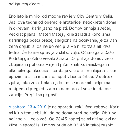
od kje moj dvom…
Eno leto je minilo od modne revije v City Centru v Celju.
Jaz, dva tedna od operacije hrbtenice, nepokreten doma
in okrevam. Karin jasno na pisti. Domov prihaja zvečer,
večkrat pijana. Materi Mateji , ki je zaradi alkoholizma
Karininega očeta precej alergična na popivanje, je za Dan
žena obljubila, da ne bo več pila – a ni zdržala niti dva
tedna. Že to me spravlja v slabo voljo. Očitno ga z Dašo
Podržaj ga očitno veselo žurata. Da prihaja domov zelo
zbujena in pohotna – njen tipični znak kokainskega in
alkoholnega ekscesa – ter da je vse dni “prehlajena” sicer
opazim, a si ne mislim, da spet vlečeta črtice. V četrtek
zjutraj tako zelo “bolana”, da me ne more niti peljati na
rentgenski pregled, zato moram prositi sosedo, da me
zapelje. Prepiri so pogosti.
V soboto, 13.4.2019
je na sporedu zaključna zabava. Karin
mi kljub temu obljubi, da bo doma pred polnočjo. Obljube
ne izpolni – celo več. Od 23:45 naprej se mi niti ne javi na
klice in sporočila. Domov pride ob 03:45 in takoj zaspi*.