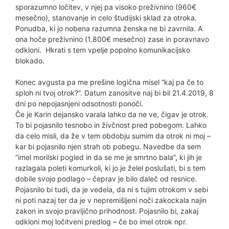
sporazumno ločitev, v njej pa visoko preživnino (960€
mesečno), stanovanje in celo študijski sklad za otroka.
Ponudba, ki jo nobena razumna ženska ne bi zavrnila. A
ona hoče preživnino (1.800€ mesečno) zase in poravnavo
odkloni. Hkrati s tem vpelje popolno komunikacijsko
blokado.
Konec avgusta pa me prešine logična misel “kaj pa če to
sploh ni tvoj otrok?”. Datum zanositve naj bi bil 21.4.2019, 8
dni po nepojasnjeni odsotnosti ponoči.
Če je Karin dejansko varala lahko da ne ve, čigav je otrok.
To bi pojasnilo tesnobo in živčnost pred pobegom. Lahko
da celo misli, da že v tem obdobju sumim da otrok ni moj –
kar bi pojasnilo njen strah ob pobegu. Navedbe da sem
“imel morilski pogled in da se me je smrtno bala”, ki jih je
razlagala poleti komurkoli, ki jo je želel poslušati, bi s tem
dobile svojo podlago – čeprav je bilo daleč od resnice.
Pojasnilo bi tudi, da je vedela, da ni s tujim otrokom v sebi
ni poti nazaj ter da je v nepremišljeni noči zakockala najin
zakon in svojo pravljično prihodnost. Pojasnilo bi, zakaj
odkloni moj ločitveni predlog – če bo imel otrok npr.