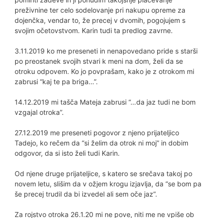
preživnine ter celo sodelovanje pri nakupu opreme za
dojenčka, vendar to, že precej v dvomih, pogojujem s
svojim očetovstvom. Karin tudi ta predlog zavrne.
3.11.2019 ko me preseneti in nenapovedano pride s starši
po preostanek svojih stvari k meni na dom, želi da se
otroku odpovem. Ko jo povprašam, kako je z otrokom mi
zabrusi “kaj te pa briga…”.
14.12.2019 mi tašča Mateja zabrusi “…da jaz tudi ne bom
vzgajal otroka”.
27.12.2019 me preseneti pogovor z njeno prijateljico
Tadejo, ko rečem da “si želim da otrok ni moj” in dobim
odgovor, da si isto želi tudi Karin.
Od njene druge prijateljice, s katero se srečava takoj po
novem letu, slišim da v ožjem krogu izjavlja, da “se bom pa
še precej trudil da bi izvedel ali sem oče jaz”.
Za rojstvo otroka 26.1.20 mi ne pove, niti me ne vpiše ob