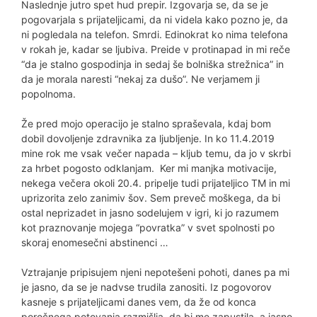
Naslednje jutro spet hud prepir. Izgovarja se, da se je
pogovarjala s prijateljicami, da ni videla kako pozno je, da
ni pogledala na telefon. Smrdi. Edinokrat ko nima telefona
v rokah je, kadar se ljubiva. Preide v protinapad in mi reče
“da je stalno gospodinja in sedaj še bolniška strežnica” in
da je morala naresti “nekaj za dušo”. Ne verjamem ji
popolnoma.
Že pred mojo operacijo je stalno spraševala, kdaj bom
dobil dovoljenje zdravnika za ljubljenje. In ko 11.4.2019
mine rok me vsak večer napada – kljub temu, da jo v skrbi
za hrbet pogosto odklanjam. Ker mi manjka motivacije,
nekega večera okoli 20.4. pripelje tudi prijateljico TM in mi
uprizorita zelo zanimiv šov. Sem preveč moškega, da bi
ostal neprizadet in jasno sodelujem v igri, ki jo razumem
kot praznovanje mojega “povratka” v svet spolnosti po
skoraj enomesečni abstinenci …
Vztrajanje pripisujem njeni nepotešeni pohoti, danes pa mi
je jasno, da se je nadvse trudila zanositi. Iz pogovorov
kasneje s prijateljicami danes vem, da že od konca
poročnega potovanja razmišlja, da bi me zapustila, a jasno