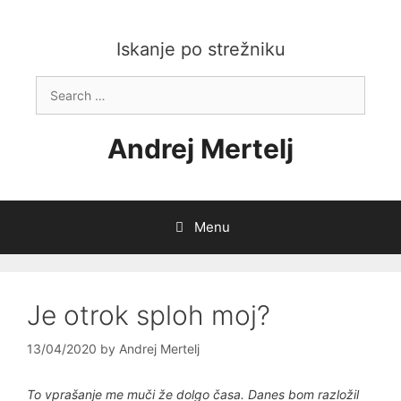
Skip
to
content
Iskanje po strežniku
Search
for:
Andrej Mertelj
Menu
Je otrok sploh moj?
13/04/2020
by
Andrej Mertelj
To vprašanje me muči že dolgo časa. Danes bom razložil