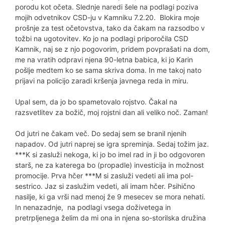
porodu kot očeta. Slednje naredi šele na podlagi poziva
mojih odvetnikov CSD-ju v Kamniku 7.2.20. Blokira moje
prošnje za test očetovstva, tako da čakam na razsodbo v
tožbi na ugotovitev. Ko jo na podlagi priporočila CSD
Kamnik, naj se z njo pogovorim, pridem povprašati na dom,
me na vratih odpravi njena 90-letna babica, ki jo Karin
pošlje medtem ko se sama skriva doma. In me takoj nato
prijavi na policijo zaradi kršenja javnega reda in miru.
Upal sem, da jo bo spametovalo rojstvo. Čakal na
razsvetlitev za božič, moj rojstni dan ali veliko noč. Zaman!
Od jutri ne čakam več. Do sedaj sem se branil njenih
napadov. Od jutri naprej se igra spreminja. Sedaj tožim jaz.
***K si zasluži nekoga, ki jo bo imel rad in ji bo odgovoren
starš, ne za katerega bo (propadle) investicija in možnost
promocije. Prva hčer ***M si zasluži vedeti ali ima pol-
sestrico. Jaz si zaslužim vedeti, ali imam hčer. Psihično
nasilje, ki ga vrši nad menoj že 9 mesecev se mora nehati.
In nenazadnje, na podlagi vsega doživetega in
pretrpljenega želim da mi ona in njena so-storilska družina