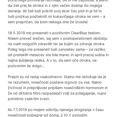
da želi prej še otroka in z njim večen dostop do mojega
denarja. Ali želi tudi prikriti svoj skok čez plot in je bil to
tudi poizkus podtakniti mi kukavičjega otroka ne vem – a
sem prepričan, da bom nekega dne že izvedel.
18.5.2019 me preseneti s pozitivnim ClearBlue testom.
Nisem preveč srečen, saj sem v postoperativnem obdobju
na vseh mogočih zdravilih ter se bojim za zdravje otroka.
Poleg tega me preseneti tudi zanositev sama – za razliko
od preteklih mesecev sta bila marec in april precej sušna in
najina ljubljenja redka. A v to, da sem oče otroka, ne
podvomim še dolgo…
Prepiri so od tedaj vsakodnevni. Stalno me obtožuje da je
ne razumem, nosečnost postane izgovor za vse. Njeno
živčnost in prepriljivost pripišem nosečniškim hormonom in
že od oktobra hitro razpadajoči volji za prilagajanje, nujno
potrebno vsakršni zvezi.
Ko 7.7.2019 po mojem odkritju njenega drogiranja v času
nosečnosti pobegne od doma, ji 10.7. ponudim