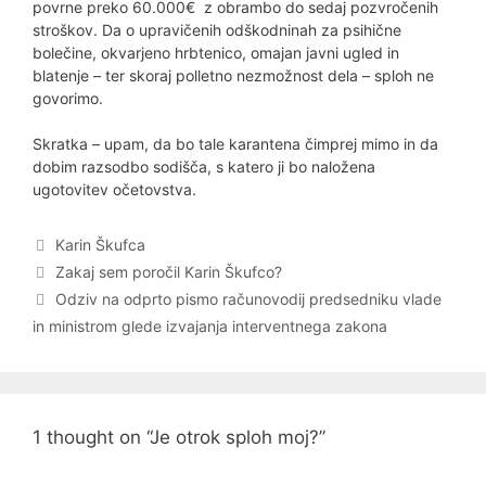
povrne preko 60.000€ z obrambo do sedaj pozvročenih
stroškov. Da o upravičenih odškodninah za psihične
bolečine, okvarjeno hrbtenico, omajan javni ugled in
blatenje – ter skoraj polletno nezmožnost dela – sploh ne
govorimo.
Skratka – upam, da bo tale karantena čimprej mimo in da
dobim razsodbo sodišča, s katero ji bo naložena
ugotovitev očetovstva.
Categories
Karin Škufca
Post
Zakaj sem poročil Karin Škufco?
navigation
Odziv na odprto pismo računovodij predsedniku vlade
in ministrom glede izvajanja interventnega zakona
1 thought on “Je otrok sploh moj?”