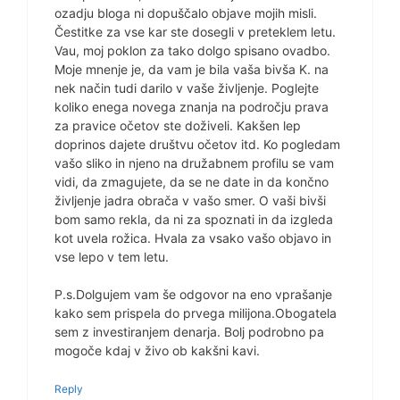
ozadju bloga ni dopuščalo objave mojih misli.
Čestitke za vse kar ste dosegli v preteklem letu.
Vau, moj poklon za tako dolgo spisano ovadbo.
Moje mnenje je, da vam je bila vaša bivša K. na
nek način tudi darilo v vaše življenje. Poglejte
koliko enega novega znanja na področju prava
za pravice očetov ste doživeli. Kakšen lep
doprinos dajete društvu očetov itd. Ko pogledam
vašo sliko in njeno na družabnem profilu se vam
vidi, da zmagujete, da se ne date in da končno
življenje jadra obrača v vašo smer. O vaši bivši
bom samo rekla, da ni za spoznati in da izgleda
kot uvela rožica. Hvala za vsako vašo objavo in
vse lepo v tem letu.
P.s.Dolgujem vam še odgovor na eno vprašanje
kako sem prispela do prvega milijona.Obogatela
sem z investiranjem denarja. Bolj podrobno pa
mogoče kdaj v živo ob kakšni kavi.
Reply