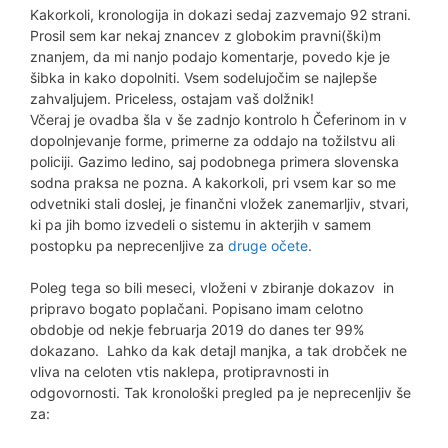
Kakorkoli, kronologija in dokazi sedaj zazvemajo 92 strani.
Prosil sem kar nekaj znancev z globokim pravni(ški)m
znanjem, da mi nanjo podajo komentarje, povedo kje je
šibka in kako dopolniti. Vsem sodelujočim se najlepše
zahvaljujem. Priceless, ostajam vaš dolžnik!
Včeraj je ovadba šla v še zadnjo kontrolo h Čeferinom in v
dopolnjevanje forme, primerne za oddajo na tožilstvu ali
policiji. Gazimo ledino, saj podobnega primera slovenska
sodna praksa ne pozna. A kakorkoli, pri vsem kar so me
odvetniki stali doslej, je finančni vložek zanemarljiv, stvari,
ki pa jih bomo izvedeli o sistemu in akterjih v samem
postopku pa neprecenljive za
druge očete
.
Poleg tega so bili meseci, vloženi v zbiranje dokazov in
pripravo bogato poplačani. Popisano imam celotno
obdobje od nekje februarja 2019 do danes ter 99%
dokazano. Lahko da kak detajl manjka, a tak drobček ne
vliva na celoten vtis naklepa, protipravnosti in
odgovornosti. Tak kronološki pregled pa je neprecenljiv še
za: