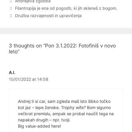
Andrejeva zgodba
Post
Filantropija je ena od pogodb, ki jih skleneš z bogom.
navigation
Družba razvajenosti in upravičenja
3 thoughts on “Pon 3.1.2022: Fotofiniš v novo
leto”
A.I.
10/01/2022 at 14:58
Andrej ti si car, sam zgleda maš isto šibko točko
kot jaz – lepe ženske. Trophy wife? Bom sigurno
večkrat premislu, ampak se probal naučit tega na
napakah drugih – npr. tvoji.
Big value-added here!