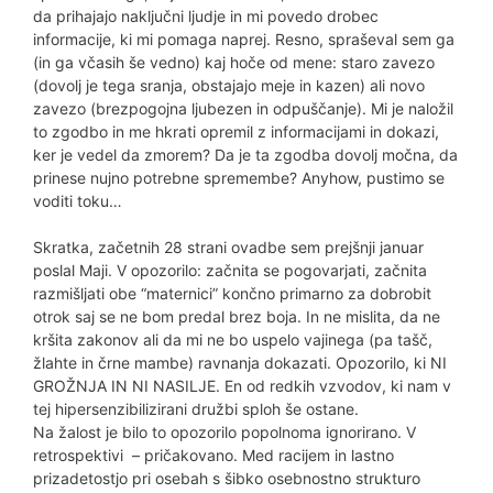
da prihajajo naključni ljudje in mi povedo drobec
informacije, ki mi pomaga naprej. Resno, spraševal sem ga
(in ga včasih še vedno) kaj hoče od mene: staro zavezo
(dovolj je tega sranja, obstajajo meje in kazen) ali novo
zavezo (brezpogojna ljubezen in odpuščanje). Mi je naložil
to zgodbo in me hkrati opremil z informacijami in dokazi,
ker je vedel da zmorem? Da je ta zgodba dovolj močna, da
prinese nujno potrebne spremembe? Anyhow, pustimo se
voditi toku…
Skratka, začetnih 28 strani ovadbe sem prejšnji januar
poslal Maji. V opozorilo: začnita se pogovarjati, začnita
razmišljati obe “maternici” končno primarno za dobrobit
otrok saj se ne bom predal brez boja. In ne mislita, da ne
kršita zakonov ali da mi ne bo uspelo vajinega (pa tašč,
žlahte in črne mambe) ravnanja dokazati. Opozorilo, ki NI
GROŽNJA IN NI NASILJE. En od redkih vzvodov, ki nam v
tej hipersenzibilizirani družbi sploh še ostane.
Na žalost je bilo to opozorilo popolnoma ignorirano. V
retrospektivi – pričakovano. Med racijem in lastno
prizadetostjo pri osebah s šibko osebnostno strukturo