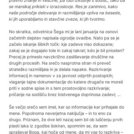
pravno znanje in veščine, pa tudi izkušnje s sodišč, tako da
se marsikaj priklati v izrazoslovje. Res je zanimivo, kako
naše področje delovanja in razmišljanja vpliva na besede,
ki jih uporabljamo in stavčne zveze, ki jih tvorimo.
No skratka, odvetnica Šega mi je lani januarja na osnovi
začetnih dejstev napisala ogrodje ovadbe. Nato pa se je
začelo iskanje šibkih točk: kje zadeve niso dokazane;
zakaj se je dogajalo tole in zakaj takrat; kdo je bil priosten?
Precej je prineslo navzkrižno zasliševanje druščine na
drugih procesih. Na srečo nasprotna stran ni preveč
strateško razmišljala in je delala napake. Razkrivanje
informacij in namenov v za javnost odprtih postopkih;
vlaganje tajne dokumentacije do katere drugače ne moreš
priti v sodne spise in s tem prostovoljno razkrivanje;
pričanje na sodišču brez bistvenega doprinosa zadevi; …
Še večjo srečo sem imel, ker so informacije kar prihajale do
mene. Popolnoma neverjetna naključja – in to eno za
drugo. Priznam, že dve leti nazaj sem bil ob luščenju prvih
plasti laka iz zgodbe šokiran, spomnim se, da sem
spraševal Boga, kaj hoče od mene, da mi vse to razkriva –