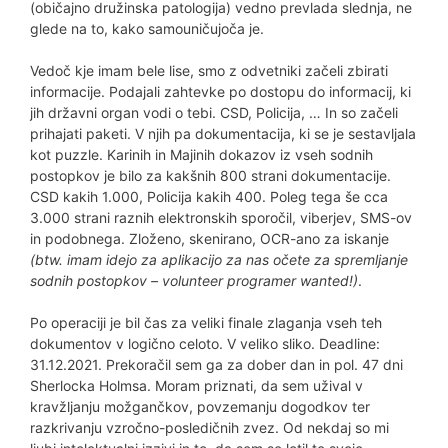
(običajno družinska patologija) vedno prevlada slednja, ne
glede na to, kako samouničujoča je.
Vedoč kje imam bele lise, smo z odvetniki začeli zbirati
informacije. Podajali zahtevke po dostopu do informacij, ki
jih državni organ vodi o tebi. CSD, Policija, … In so začeli
prihajati paketi. V njih pa dokumentacija, ki se je sestavljala
kot puzzle. Karinih in Majinih dokazov iz vseh sodnih
postopkov je bilo za kakšnih 800 strani dokumentacije.
CSD kakih 1.000, Policija kakih 400. Poleg tega še cca
3.000 strani raznih elektronskih sporočil, viberjev, SMS-ov
in podobnega. Zloženo, skenirano, OCR-ano za iskanje
(btw. imam idejo za aplikacijo za nas očete za spremljanje
sodnih postopkov – volunteer programer wanted!)
.
Po operaciji je bil čas za veliki finale zlaganja vseh teh
dokumentov v logično celoto. V veliko sliko. Deadline:
31.12.2021. Prekoračil sem ga za dober dan in pol. 47 dni
Sherlocka Holmsa. Moram priznati, da sem užival v
kravžljanju možgančkov, povzemanju dogodkov ter
razkrivanju vzročno-posledičnih zvez. Od nekdaj so mi