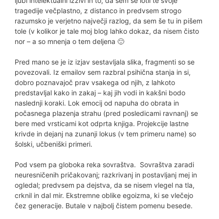
ljubi intelektualni izzivi in to, da sem se lotil te svoje
tragedije večplastno, z distanco in predvsem strogo
razumsko je verjetno največji razlog, da sem še tu in pišem
tole (v kolikor je tale moj blog lahko dokaz, da nisem čisto
nor – a so mnenja o tem deljena 🙂
Pred mano se je iz izjav sestavljala slika, fragmenti so se
povezovali. Iz emailov sem razbral psihična stanja in si,
dobro poznavajoč prav vsakega od njih, z lahkoto
predstavljal kako in zakaj – kaj jih vodi in kakšni bodo
naslednji koraki. Lok emocij od napuha do obrata in
počasnega plazenja strahu (pred posledicami ravnanj) se
bere med vrsticami kot odprta knjiga. Projekcije lastne
krivde in dejanj na zunanji lokus (v tem primeru name) so
šolski, učbeniški primeri.
Pod vsem pa globoka reka sovraštva. Sovraštva zaradi
neuresničenih pričakovanj; razkrivanj in postavljanj mej in
ogledal; predvsem pa dejstva, da se nisem vlegel na tla,
crknil in dal mir. Ekstremne oblike egoizma, ki se vlečejo
čez generacije. Butale v najbolj čistem pomenu besede.