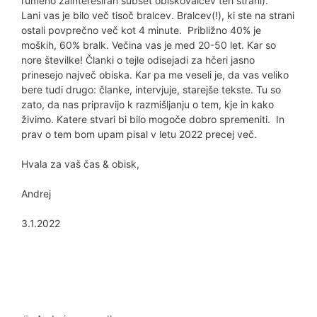
rumeno zainteresiran subset obiskovalcev teh strani).
Lani vas je bilo več tisoč bralcev. Bralcev(!), ki ste na strani
ostali povprečno več kot 4 minute. Približno 40% je
moških, 60% bralk. Večina vas je med 20-50 let. Kar so
nore številke! Članki o tejle odisejadi za hčeri jasno
prinesejo največ obiska. Kar pa me veseli je, da vas veliko
bere tudi drugo: članke, intervjuje, starejše tekste. Tu so
zato, da nas pripravijo k razmišljanju o tem, kje in kako
živimo. Katere stvari bi bilo mogoče dobro spremeniti. In
prav o tem bom upam pisal v letu 2022 precej več.
Hvala za vaš čas & obisk,
Andrej
3.1.2022
Categories