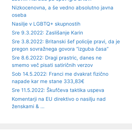
Nizkocenovna, a še vedno absolutno javna
oseba
Nasilje v LGBTQ+ skupnostih
Sre 9.3.2022: Zaslišanje Karin
Sre 3.8.2022: Britanski šef policije pravi, da je
pregon sovražnega govora “izguba časa”
Sre 8.6.2022: Dragi prastric, danes ne
smemo več pisati satiričnih verzov
Sob 14.5.2022: Franci me dvakrat fizično
napade kar me stane 333,83€
Sre 11.5.2022: Škufčeva taktika uspeva
Komentarji na EU direktivo o nasilju nad
ženskami & …