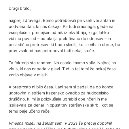
Dragi bralci,
najprej zdravega. Bomo potrebovali pri vseh variantah in
podvariantah, ki nas čakajo. Pa tudi srečnega: glede na
vsesplošen precejšen odmik iz ekvilibrija, ki ga lahko
vidimo povsod – od okolja prek financ do odnosov – in
posledično pretresov, ki bodo sledili, ko se nihalo obrne, bo
prav vsak od nas potreboval tudi nekaj sreče.
Ta faktorja sta random. Na ostalo imamo vpliv. Najbolj na
virus, ki nas napada v glavi. Tudi o tej temi že nekaj časa
zorijo objave v mislih.
A preprosto ni bilo časa. Lani sem si zadal, da do konca
ugotovim in spišem kazensko ovadbo za hudodelsko
druščino, ki mi je poizkušala ugrabiti obe hčeri in me
izsiljevala za denar in opustitev starševske skrbi, kot se
temu baje učeno reče.
Vmesna misel: na žalost sem v 2021 še precej dopolnil