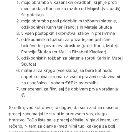
mojo obrambo v kazenskih ovadbah, ki jih je proti
meni podala Karin in za razliko od Majinih (vsi padli),
še potekajo
mojo obrambo proti pridobitnim tožbam (blatenje,
odškodnine) Karin ter Francija in Mateje Škufca
v vseh postopkih skrbništva, stikov in preživnine
odškodninskih tožbah za prizadejane psihične
bolečne ter povrnitev stroškov (proti Karin, Mateji,
Franciju Škufca ter Maji in Elizabeti Kladivar)
odškodniskih tožbah za blatenje (proti Karin in Mateji
Škufca)
material za knjigo (vse skupaj se bere kot hudo
napet kriminalni roman z vsemi pravimi sestavinami
za uspešnico – voham €€€ iz avtorskih)
ter scenarij za film, saj že dobivam prva vprašanja
😉
Skratka, več kot dovolj razlogov, da sem zadnje mesece
precej zanemarjal te strani in predvsem vas, drago
bralstvo. ToDo lista se je precej očistila. V glavi imam, kot
rečeno, N tem za članke (med njimi tudi kakega za bolj