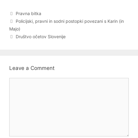
Categories
Pravna bitka
Post
Policijski, pravni in sodni postopki povezani s Karin (in
navigation
Majo)
Društvo očetov Slovenije
Leave a Comment
Comment