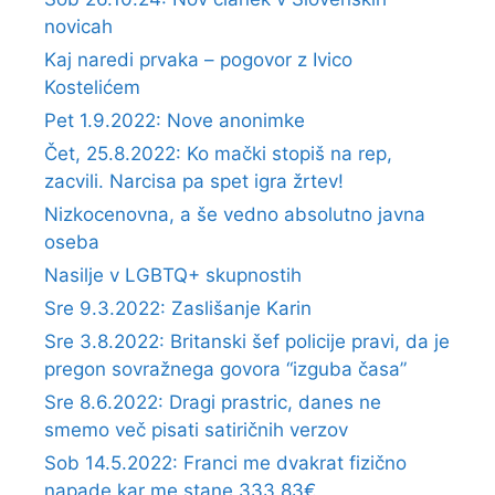
novicah
Kaj naredi prvaka – pogovor z Ivico
Kostelićem
Pet 1.9.2022: Nove anonimke
Čet, 25.8.2022: Ko mački stopiš na rep,
zacvili. Narcisa pa spet igra žrtev!
Nizkocenovna, a še vedno absolutno javna
oseba
Nasilje v LGBTQ+ skupnostih
Sre 9.3.2022: Zaslišanje Karin
Sre 3.8.2022: Britanski šef policije pravi, da je
pregon sovražnega govora “izguba časa”
Sre 8.6.2022: Dragi prastric, danes ne
smemo več pisati satiričnih verzov
Sob 14.5.2022: Franci me dvakrat fizično
napade kar me stane 333,83€