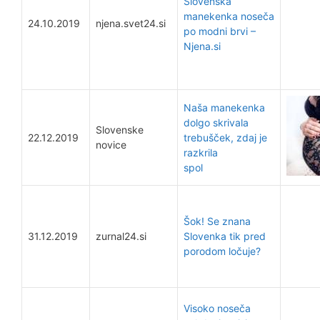
Slovenska
manekenka noseča
24.10.2019
njena.svet24.si
po modni brvi –
Njena.si
Naša manekenka
dolgo skrivala
Slovenske
22.12.2019
trebušček, zdaj je
novice
razkrila
spol
Šok! Se znana
31.12.2019
zurnal24.si
Slovenka tik pred
porodom ločuje?
Visoko noseča