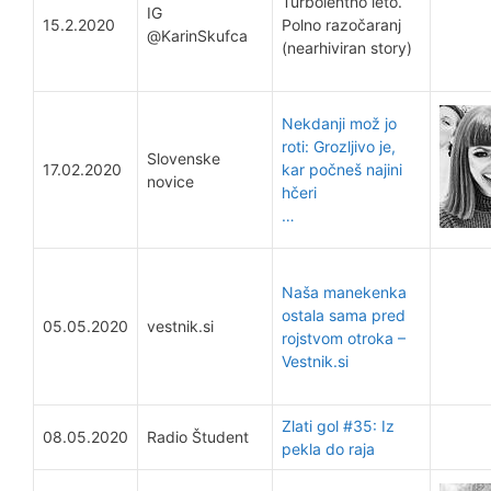
Turbolentno leto.
IG
15.2.2020
Polno razočaranj
@KarinSkufca
(nearhiviran story)
Nekdanji mož jo
roti: Grozljivo je,
Slovenske
17.02.2020
kar počneš najini
novice
hčeri
…
Naša manekenka
ostala sama pred
05.05.2020
vestnik.si
rojstvom otroka –
Vestnik.si
Zlati gol #35: Iz
08.05.2020
Radio Študent
pekla do raja