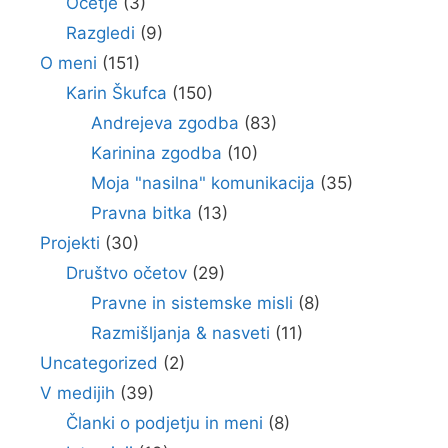
Očetje
(3)
Razgledi
(9)
O meni
(151)
Karin Škufca
(150)
Andrejeva zgodba
(83)
Karinina zgodba
(10)
Moja "nasilna" komunikacija
(35)
Pravna bitka
(13)
Projekti
(30)
Društvo očetov
(29)
Pravne in sistemske misli
(8)
Razmišljanja & nasveti
(11)
Uncategorized
(2)
V medijih
(39)
Članki o podjetju in meni
(8)