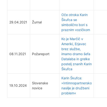
Oče otroka Karin
Škufca se
29.04.2021
Žurnal
simbolično bori s
praznim vozičkom
Ko je Marčič v
Ameriki, Erjavec
brez službe,
08.11.2021
Požareport
imamo dramo šefa
Datalaba in grelke
postelj znanih Karin
Škufca
Karin Škufca:
Slovenske
»Intimnopartnersko
19.10.2024
novice
nasilje je družbeni
problem«