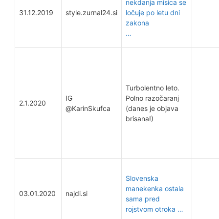
nekdanja misica se
31.12.2019
style.zurnal24.si
ločuje po letu dni
zakona
…
Turbolentno leto.
IG
Polno razočaranj
2.1.2020
@KarinSkufca
(danes je objava
brisana!)
Slovenska
manekenka ostala
03.01.2020
najdi.si
sama pred
rojstvom otroka …