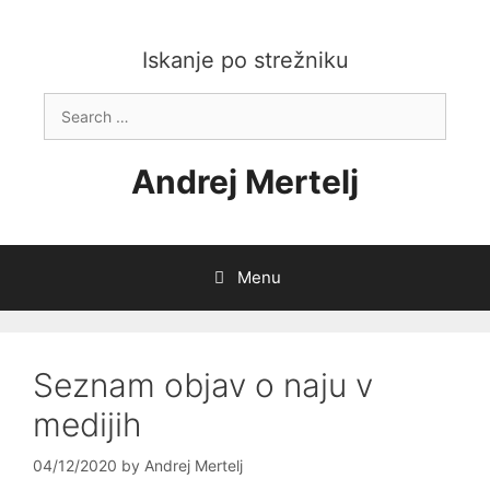
Skip
to
content
Iskanje po strežniku
Search
for:
Andrej Mertelj
Menu
Seznam objav o naju v
medijih
04/12/2020
by
Andrej Mertelj