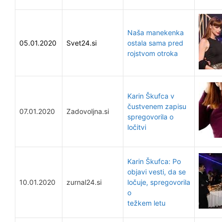
Naša manekenka
05.01.2020
Svet24.si
ostala sama pred
rojstvom otroka
Karin Škufca v
čustvenem zapisu
07.01.2020
Zadovoljna.si
spregovorila o
ločitvi
Karin Škufca: Po
objavi vesti, da se
10.01.2020
zurnal24.si
ločuje, spregovorila
o
težkem letu