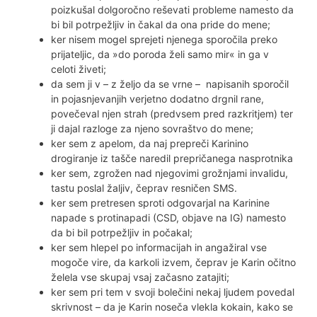
poizkušal dolgoročno reševati probleme namesto da
bi bil potrpežljiv in čakal da ona pride do mene;
ker nisem mogel sprejeti njenega sporočila preko
prijateljic, da »do poroda želi samo mir« in ga v
celoti živeti;
da sem ji v – z željo da se vrne – napisanih sporočil
in pojasnjevanjih verjetno dodatno drgnil rane,
povečeval njen strah (predvsem pred razkritjem) ter
ji dajal razloge za njeno sovraštvo do mene;
ker sem z apelom, da naj prepreči Karinino
drogiranje iz tašče naredil prepričanega nasprotnika
ker sem, zgrožen nad njegovimi grožnjami invalidu,
tastu poslal žaljiv, čeprav resničen SMS.
ker sem pretresen sproti odgovarjal na Karinine
napade s protinapadi (CSD, objave na IG) namesto
da bi bil potrpežljiv in počakal;
ker sem hlepel po informacijah in angažiral vse
mogoče vire, da karkoli izvem, čeprav je Karin očitno
želela vse skupaj vsaj začasno zatajiti;
ker sem pri tem v svoji bolečini nekaj ljudem povedal
skrivnost – da je Karin noseča vlekla kokain, kako se