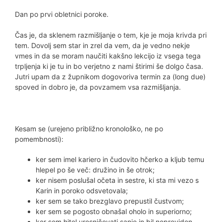
Dan po prvi obletnici poroke.
Čas je, da sklenem razmišljanje o tem, kje je moja krivda pri
tem. Dovolj sem star in zrel da vem, da je vedno nekje
vmes in da se moram naučiti kakšno lekcijo iz vsega tega
trpljenja ki je tu in bo verjetno z nami štirimi še dolgo časa.
Jutri upam da z župnikom dogovoriva termin za (long due)
spoved in dobro je, da povzamem vsa razmišljanja.
Kesam se (urejeno približno kronološko, ne po
pomembnosti):
ker sem imel kariero in čudovito hčerko a kljub temu
hlepel po še več: družino in še otrok;
ker nisem poslušal očeta in sestre, ki sta mi vezo s
Karin in poroko odsvetovala;
ker sem se tako brezglavo prepustil čustvom;
ker sem se pogosto obnašal oholo in superiorno;
ker sem hitel uresničevati sanje in bil nepreviden,