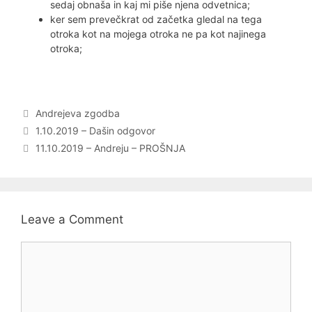
sedaj obnaša in kaj mi piše njena odvetnica;
ker sem prevečkrat od začetka gledal na tega
otroka kot na mojega otroka ne pa kot najinega
otroka;
Categories
Andrejeva zgodba
Post
1.10.2019 – Dašin odgovor
navigation
11.10.2019 – Andreju – PROŠNJA
Leave a Comment
Comment