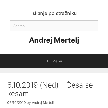
Skip
to
content
Iskanje po strežniku
Search
for:
Andrej Mertelj
Menu
6.10.2019 (Ned) – Česa se
kesam
06/10/2019
by
Andrej Mertelj