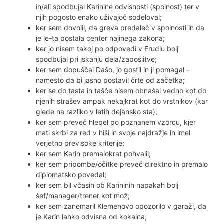
in/ali spodbujal Karinine odvisnosti (spolnost) ter v
njih pogosto enako uživajoč sodeloval;
ker sem dovolil, da greva predaleč v spolnosti in da
je le-ta postala center najinega zakona;
ker jo nisem takoj po odpovedi v Erudiu bolj
spodbujal pri iskanju dela/zaposlitve;
ker sem dopuščal Dašo, jo gostil in ji pomagal –
namesto da bi jasno postavil črte od začetka;
ker se do tasta in tašče nisem obnašal vedno kot do
njenih strašev ampak nekajkrat kot do vrstnikov (kar
glede na razliko v letih dejansko sta);
ker sem preveč hlepel po poznanem vzorcu, kjer
mati skrbi za red v hiši in svoje najdražje in imel
verjetno previsoke kriterije;
ker sem Karin premalokrat pohvalil;
ker sem pripombe/očitke preveč direktno in premalo
diplomatsko povedal;
ker sem bil včasih ob Karininih napakah bolj
šef/manager/trener kot mož;
ker sem zanemaril Klemenovo opozorilo v garaži, da
je Karin lahko odvisna od kokaina;