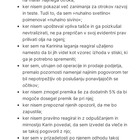
ker nisem pokazal več zanimanja za otrokov razvoj
in teste. Tudi to, da sem »nuhalno svetlino«
poimenoval »nuhalno sivino«;
ker nisem upošteval vpliva tašče in ga poizkušal
nevtralizirati, ne pa prepričan v svoj evidentni prav
prilivati olja na ogenj;
ker sem na Karinina laganja reagiral užaljeno
namesto da bi jih videl kot vzorec izhoda v stiski, ki
ga je potrebno spremeniti;
ker sem, utrujen od operacije in prodaje podjetja,
premalo pozornosti namenjal najinim pogovorom ter
bil nepotrpežljiv ob poslušanju ponavljajočih se
očitkov;
ker nisem zmogel premika še za dodatnih 5% da bi
mogoče dosegel premik še pri njej;
ker nisem prepoznal njenih opozoril, da me bo
zapustila;
ker nisem pravilno reagiral in z odpuščanjem in
mirnostjo Karin povedal, da sem izvedel da vleče in
se takoj pogovoril z njo;
ker sem v prizadetosti po njenem odhodu takoj