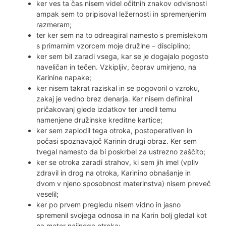
ker ves ta čas nisem videl očitnih znakov odvisnosti
ampak sem to pripisoval ležernosti in spremenjenim
razmeram;
ter ker sem na to odreagiral namesto s premislekom
s primarnim vzorcem moje družine – disciplino;
ker sem bil zaradi vsega, kar se je dogajalo pogosto
naveličan in tečen. Vzkipljiv, čeprav umirjeno, na
Karinine napake;
ker nisem takrat raziskal in se pogovoril o vzroku,
zakaj je vedno brez denarja. Ker nisem definiral
pričakovanj glede izdatkov ter uredil temu
namenjene družinske kreditne kartice;
ker sem zaplodil tega otroka, postoperativen in
počasi spoznavajoč Karinin drugi obraz. Ker sem
tvegal namesto da bi poskrbel za ustrezno zaščito;
ker se otroka zaradi strahov, ki sem jih imel (vpliv
zdravil in drog na otroka, Karinino obnašanje in
dvom v njeno sposobnost materinstva) nisem preveč
veselil;
ker po prvem pregledu nisem vidno in jasno
spremenil svojega odnosa in na Karin bolj gledal kot
na mater najinega otroka;