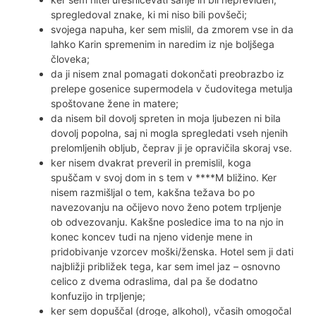
spregledoval znake, ki mi niso bili povšeči;
svojega napuha, ker sem mislil, da zmorem vse in da
lahko Karin spremenim in naredim iz nje boljšega
človeka;
da ji nisem znal pomagati dokončati preobrazbo iz
prelepe gosenice supermodela v čudovitega metulja
spoštovane žene in matere;
da nisem bil dovolj spreten in moja ljubezen ni bila
dovolj popolna, saj ni mogla spregledati vseh njenih
prelomljenih obljub, čeprav ji je opravičila skoraj vse.
ker nisem dvakrat preveril in premislil, koga
spuščam v svoj dom in s tem v ****M bližino. Ker
nisem razmišljal o tem, kakšna težava bo po
navezovanju na očijevo novo ženo potem trpljenje
ob odvezovanju. Kakšne posledice ima to na njo in
konec koncev tudi na njeno videnje mene in
pridobivanje vzorcev moški/ženska. Hotel sem ji dati
najbližji približek tega, kar sem imel jaz – osnovno
celico z dvema odraslima, dal pa še dodatno
konfuzijo in trpljenje;
ker sem dopuščal (droge, alkohol), včasih omogočal