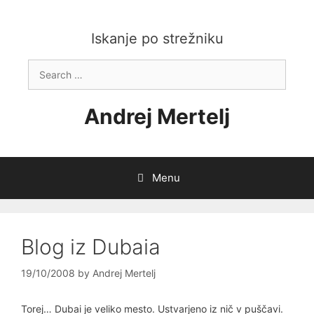
Skip
to
content
Iskanje po strežniku
Search
for:
Andrej Mertelj
Menu
Blog iz Dubaia
19/10/2008
by
Andrej Mertelj
Torej… Dubai je veliko mesto. Ustvarjeno iz nič v puščavi.