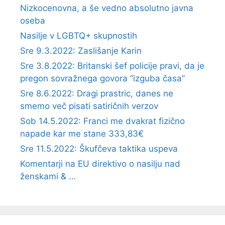
Nizkocenovna, a še vedno absolutno javna
oseba
Nasilje v LGBTQ+ skupnostih
Sre 9.3.2022: Zaslišanje Karin
Sre 3.8.2022: Britanski šef policije pravi, da je
pregon sovražnega govora “izguba časa”
Sre 8.6.2022: Dragi prastric, danes ne
smemo več pisati satiričnih verzov
Sob 14.5.2022: Franci me dvakrat fizično
napade kar me stane 333,83€
Sre 11.5.2022: Škufčeva taktika uspeva
Komentarji na EU direktivo o nasilju nad
ženskami & …