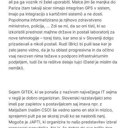
ali pa ga voznik ni želel uporabiti. Malce jim še manjka do
Pariza (tam taksiji sicer nimajo integriran GPS v sistem,
imajo pa integracijo s kartičnimi sistemi) a ne dosti.
Popolnoma informatizirano je njihovo zdravstveno
ministrstvo, policija, … Zdi se mi, da so oni tisti, ki so
izkoristili prednost majhne države in postali laboratorij za
nove tehnologije – torej tisto, kar smo si v Sloveniji dolgo
prizadevali a nikoli postali. Rudi (Bric) bi pulil lase ker je
zelo jasno vidno, da je tu oblast progresivna in da očitno
vsaj navzven nima težave s podporo infrastrukturnim
podjetjem, tudi če te rešitve delajo tujci (Datel je mislim da
nemški).
Sejem GITEX, ki se ponaša z nazivom največjega IT sejma
v regiji je dobro organiziran. Slovenski razstavljalci smo
imeli par zapletov s postavljalcem saj imava npr. z
Matjažem (našim CSO) še vedno samo en stol in mizico,
sprejemni pult pa se skoraj zruši ko se nasloniš nanj.
Mogoče je JAPTI, ki organizira to našo predstavitev izbral
prepoceni ponudnika. No ja, še dobro da sva prišla dan