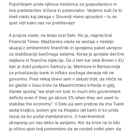
Pojutrišnjem pride njihova ministrica za gospodarstvo in
ima predstavitev države in potencialov. Verjetno tudi če bi
imeli vlado kaj takega v Sloveniji nismo sposobni – tu se
spet vidi kako nas vsi prehitevajo!
A propos vlade: na letalu bral Delo. No ja, najprej bral
Financial Times. Madžarska vlada se sestaja v nedeljo
skupaj z eminentnimi finančniki in sprejema paket ukrepov
za stabilizacijo bančnega sistema. Korea je sprejela davčne
olajšave in finančne injekcije. Da o tem kar dela Brown v EU
kjer je dobil podporo Sarkozy-ja, Merklove in Berlusconija
za privatizacijo bank in influks svežega denarja niti ne
govorimo. Pred nekaj dnevi sem v debati trdil, da nihče ne
bo gledal v času krize na Maastrichtske kriterije in glej,
članek spodaj “we shall not look to much into government
deficits even if they go above 3% when they are used to
stabilise the economy”. V Delu pa sem prebral da ima Tuerk
sedaj kraljico, potem gre na Kitajsko (ali kam) in ko pride
nazaj da bo podal mandatarstvo. O kakršnemkoli
ukrepanju pri nas lahko le sanjamo. Kot da krize ne bi bilo
je očitno spet bolj pomembno da se razdeli volilni plen: da