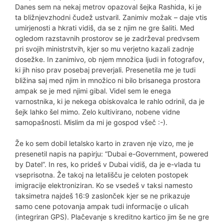
Danes sem na nekaj metrov opazoval šejka Rashida, ki je
ta bližnjevzhodni čudež ustvaril. Zanimiv možak – daje vtis
umirjenosti a hkrati vidiš, da se z njim ne gre šaliti. Med
ogledom razstavnih prostorov se je zadrževal predvsem
pri svojih ministrstvih, kjer so mu verjetno kazali zadnje
dosežke. In zanimivo, ob njem množica ljudi in fotografov,
ki jih niso prav posebaj preverjali. Presenetila me je tudi
bližina saj med njim in množico ni bilo brisanega prostora
ampak se je med njimi gibal. Videl sem le enega
varnostnika, ki je nekega obiskovalca le rahlo odrinil, da je
šejk lahko šel mimo. Zelo kultivirano, nobene vidne
samopašnosti. Mislim da mi je gospod všeč :-).
Že ko sem dobil letalsko karto in zraven nje vizo, me je
presenetil napis na papirju: “Dubai e-Government, powered
by Datel”. In res, ko prideš v Dubai vidiš, da je e-vlada tu
vseprisotna. Že takoj na letališču je celoten postopek
imigracije elektroniziran. Ko se vsedeš v taksi namesto
taksimetra najdeš 16:9 zaslonček kjer se ne prikazuje
samo cene potovanja ampak tudi informacije o ulicah
(integriran GPS). Plačevanje s kreditno kartico jim še ne gre