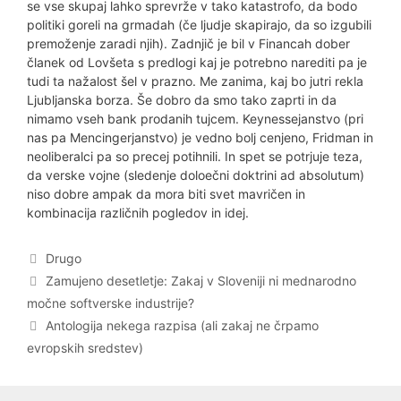
se vse skupaj lahko sprevrže v tako katastrofo, da bodo
politiki goreli na grmadah (če ljudje skapirajo, da so izgubili
premoženje zaradi njih). Zadnjič je bil v Financah dober
članek od Lovšeta s predlogi kaj je potrebno narediti pa je
tudi ta nažalost šel v prazno. Me zanima, kaj bo jutri rekla
Ljubljanska borza. Še dobro da smo tako zaprti in da
nimamo vseh bank prodanih tujcem. Keynessejanstvo (pri
nas pa Mencingerjanstvo) je vedno bolj cenjeno, Fridman in
neoliberalci pa so precej potihnili. In spet se potrjuje teza,
da verske vojne (sledenje doloečni doktrini ad absolutum)
niso dobre ampak da mora biti svet mavričen in
kombinacija različnih pogledov in idej.
Categories
Drugo
Post
Zamujeno desetletje: Zakaj v Sloveniji ni mednarodno
navigation
močne softverske industrije?
Antologija nekega razpisa (ali zakaj ne črpamo
evropskih sredstev)