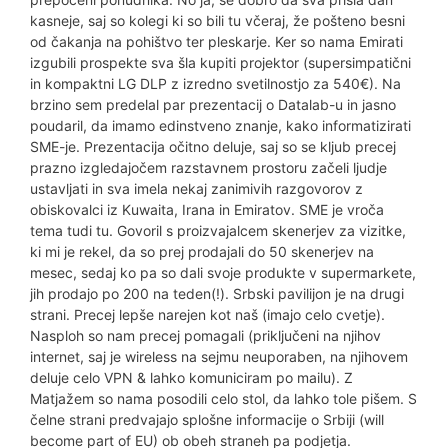
kasneje, saj so kolegi ki so bili tu včeraj, že pošteno besni
od čakanja na pohištvo ter pleskarje. Ker so nama Emirati
izgubili prospekte sva šla kupiti projektor (supersimpatični
in kompaktni LG DLP z izredno svetilnostjo za 540€). Na
brzino sem predelal par prezentacij o Datalab-u in jasno
poudaril, da imamo edinstveno znanje, kako informatizirati
SME-je. Prezentacija očitno deluje, saj so se kljub precej
prazno izgledajočem razstavnem prostoru začeli ljudje
ustavljati in sva imela nekaj zanimivih razgovorov z
obiskovalci iz Kuwaita, Irana in Emiratov. SME je vroča
tema tudi tu. Govoril s proizvajalcem skenerjev za vizitke,
ki mi je rekel, da so prej prodajali do 50 skenerjev na
mesec, sedaj ko pa so dali svoje produkte v supermarkete,
jih prodajo po 200 na teden(!). Srbski pavilijon je na drugi
strani. Precej lepše narejen kot naš (imajo celo cvetje).
Nasploh so nam precej pomagali (priključeni na njihov
internet, saj je wireless na sejmu neuporaben, na njihovem
deluje celo VPN & lahko komuniciram po mailu). Z
Matjažem so nama posodili celo stol, da lahko tole pišem. S
čelne strani predvajajo splošne informacije o Srbiji (will
become part of EU) ob obeh straneh pa podjetja.