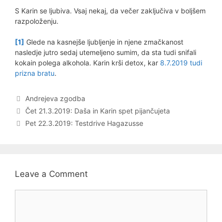
S Karin se ljubiva. Vsaj nekaj, da večer zaključiva v boljšem
razpoloženju.
[1]
Glede na kasnejše ljubljenje in njene zmačkanost
nasledje jutro sedaj utemeljeno sumim, da sta tudi snifali
kokain polega alkohola. Karin krši detox, kar
8.7.2019 tudi
prizna bratu
.
Categories
Andrejeva zgodba
Post
Čet 21.3.2019: Daša in Karin spet pijančujeta
navigation
Pet 22.3.2019: Testdrive Hagazusse
Leave a Comment
Comment