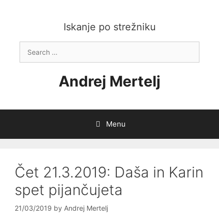
Skip
to
content
Iskanje po strežniku
Search
for:
Andrej Mertelj
Menu
Čet 21.3.2019: Daša in Karin
spet pijančujeta
21/03/2019
by
Andrej Mertelj