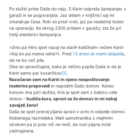
Po službi pride Daša do naju. S Karin odpreta šampanjec v
garaži in se pogovarjata. Jaz delam v knjižnici saj mi
zmanjkuje časa. Roki so pred vrati, jaz pa naslednji teden
na operacijo. Ko okrog 2300 pridem v garažo, sta že pri
tretji steklenici šampanjca.
»Smo pa hitro spet nazaj na starih količinah« rečem Karin
»Kaj bo pa mama rekla?«.
Pred
13 dnevi je mami obljubila
,
da ne bo več pila.
Obe se opravičujeta, kako je večino popila Daša in da je
Karin samo par kozarčkov
[1]
.
Razočaran sem na Karin in njeno nespoštovanje
materine prepovedi
in napodim Dašo domov. Konec
koncev ima jutri službo, Kris je spet sam z babico cele
dneve –
hudiča kura, spravi se že domov in mi nehaj
zavajati ženo!
Daša se spet precej pijana spravi v avto in odpelje domov.
Nobenega razmisleka. Mati samohranilka z majhnim
otrokom pa jo prav nič ne moti, da vozi pijana in/ali
zadrogirana.