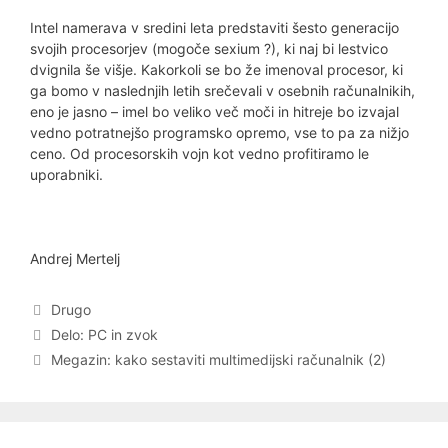
Intel namerava v sredini leta predstaviti šesto generacijo
svojih procesorjev (mogoče sexium ?), ki naj bi lestvico
dvignila še višje. Kakorkoli se bo že imenoval procesor, ki
ga bomo v naslednjih letih srečevali v osebnih računalnikih,
eno je jasno – imel bo veliko več moči in hitreje bo izvajal
vedno potratnejšo programsko opremo, vse to pa za nižjo
ceno. Od procesorskih vojn kot vedno profitiramo le
uporabniki.
Andrej Mertelj
Categories
Drugo
Post
Delo: PC in zvok
navigation
Megazin: kako sestaviti multimedijski računalnik (2)