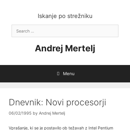
Skip
to
content
Iskanje po strežniku
Search
for:
Andrej Mertelj
Menu
Dnevnik: Novi procesorji
06/02/1995
by
Andrej Mertelj
Vprašanje, ki se je postavilo ob težavah z Intel Pentium