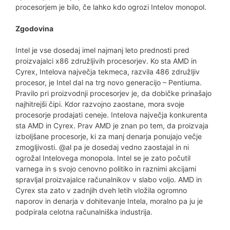
procesorjem je bilo, če lahko kdo ogrozi Intelov monopol.
Zgodovina
Intel je vse dosedaj imel najmanj leto prednosti pred
proizvajalci x86 združljivih procesorjev. Ko sta AMD in
Cyrex, Intelova največja tekmeca, razvila 486 združljiv
procesor, je Intel dal na trg novo generacijo – Pentiuma.
Pravilo pri proizvodnji procesorjev je, da dobičke prinašajo
najhitrejši čipi. Kdor razvojno zaostane, mora svoje
procesorje prodajati ceneje. Intelova največja konkurenta
sta AMD in Cyrex. Prav AMD je znan po tem, da proizvaja
izboljšane procesorje, ki za manj denarja ponujajo večje
zmogljivosti. @al pa je dosedaj vedno zaostajal in ni
ogrožal Intelovega monopola. Intel se je zato počutil
varnega in s svojo cenovno politiko in raznimi akcijami
spravljal proizvajalce računalnikov v slabo voljo. AMD in
Cyrex sta zato v zadnjih dveh letih vložila ogromno
naporov in denarja v dohitevanje Intela, moralno pa ju je
podpirala celotna računalniška industrija.