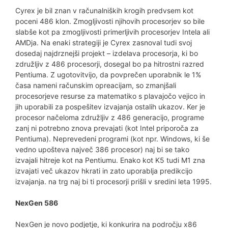
Cyrex je bil znan v računalniških krogih predvsem kot
poceni 486 klon. Zmogljivosti njihovih procesorjev so bile
slabše kot pa zmogljivosti primerljivih procesorjev Intela ali
AMDja. Na enaki strategiji je Cyrex zasnoval tudi svoj
dosedaj najdrznejši projekt – izdelava procesorja, ki bo
združljiv z 486 procesorji, dosegal bo pa hitrostni razred
Pentiuma. Z ugotovitvijo, da povprečen uporabnik le 1%
časa nameni računskim opreacijam, so zmanjšali
procesorjeve resurse za matematiko s plavajočo vejico in
jih uporabili za pospešitev izvajanja ostalih ukazov. Ker je
procesor načeloma združljiv z 486 generacijo, programe
zanj ni potrebno znova prevajati (kot Intel priporoča za
Pentiuma). Neprevedeni programi (kot npr. Windows, ki še
vedno upošteva največ 386 procesor) naj bi se tako
izvajali hitreje kot na Pentiumu. Enako kot K5 tudi M1 zna
izvajati več ukazov hkrati in zato uporablja predikcijo
izvajanja. na trg naj bi ti procesorji prišli v sredini leta 1995.
NexGen 586
NexGen je novo podjetje, ki konkurira na področju x86