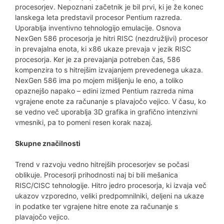
procesorjev. Nepoznani začetnik je bil prvi, ki je že konec
lanskega leta predstavil procesor Pentium razreda.
Uporablja inventivno tehnologijo emulacije. Osnova
NexGen 586 procesorja je hitri RISC (nezdružljivi) procesor
in prevajalna enota, ki x86 ukaze prevaja v jezik RISC
procesorja. Ker je za prevajanja potreben čas, 586
kompenzira to s hitrejšim izvajanjem prevedenega ukaza.
NexGen 586 ima po mojem mišljenju le eno, a toliko
opaznejšo napako – edini izmed Pentium razreda nima
vgrajene enote za računanje s plavajočo vejico. V času, ko
se vedno več uporablja 3D grafika in grafično intenzivni
vmesniki, pa to pomeni resen korak nazaj.
Skupne značilnosti
Trend v razvoju vedno hitrejših procesorjev se počasi
oblikuje. Procesorji prihodnosti naj bi bili mešanica
RISC/CISC tehnologije. Hitro jedro procesorja, ki izvaja več
ukazov vzporedno, veliki predpomnilniki, deljeni na ukaze
in podatke ter vgrajene hitre enote za računanje s
plavajočo vejico.