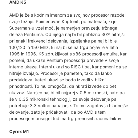
AMD K5
AMD je že s kodnim imenom za svoj nov procesor razodel
svoje težnje. Poimenovan Kriptonit, po materialu, ki je
Superman-u vzel moč, je namenjen prevzetju tržnega
deleža Pentiuma. Od njega naj bi bil približno 30% hitrejši
pri enaki frekvenci delovanja, izpeljanke pa naj bi bile
100,120 in 150 Mhz, ki naj bi se na trgu pojavile v letih
1995 in 1996. K5 združljivost s x86 procesorji emulira, kar
pomeni, da ukaze Pentium procesorja prevede v svoje
interne ukaze. Interni ukazi so RISC tipa, kar pomeni da se
hitreje izvajajo. Procesor je pameten, tako da lahko
predvideva, kateri ukazi se bodo izvedli v bližnji
prihodnosti. To mu omogoča, da hkrati izvede do pet
ukazov. Narejen naj bi bil najprej v 0.5 mikronski, nato pa
še v 0.35 mikronski tehnologiji, za svoje delovanje pa
potrebuje 3.3 voltno napajanje. To mu zagotavlja hladnejše
delovanje, zato je pričakovati, da bo AMD s tem
procesorjem posegel tudi na trg prenosnih računalnikov.
Cyrex M1