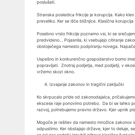
poslušati.
Stranska posledica frikcije je korupcija. Kako klen
preveliko. Ker se išče bližnjice. Klasična korupci
Posebno vrsto frikcije poznamo vsi, ki se srečuje
predvideno… Pojasnila, ki vsebujejo citiranje zak
obstoječega namesto podpiranju novega. Napačen
Uspešno in konkurenčno gospodarstvo bomo imeli l
popravljati. Znotraj podjetja, med podjetji, v ekos
vržemo skozi okno.
Izvajanje zakonov in tragični zaključki
Ko skrpucalo pride od zakonodajalca, pričakujem
ekscese raje ponovimo potrebo. Da bi se lahko p
razvoj, potrebujemo pravno državo. Kjer upnik plač
Mogoče je rešitev da namesto množice zakonov in
odpustimo. Ker obstajajo države, kjer to deluje, se
so pri nas sodniki izgubili njihovo klasično funkci