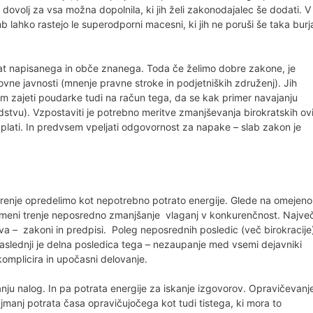
dovolj za vsa možna dopolnila, ki jih želi zakonodajalec še dodati. V
ahko rastejo le superodporni macesni, ki jih ne poruši še taka burj
rat napisanega in obče znanega. Toda če želimo dobre zakone, je
vne javnosti (mnenje pravne stroke in podjetniških združenj). Jih
sem zajeti poudarke tudi na račun tega, da se kak primer navajanju
dstvu). Vzpostaviti je potrebno meritve zmanjševanja birokratskih ovi
 plati. In predvsem vpeljati odgovornost za napake – slab zakon je
renje opredelimo kot nepotrebno potrato energije. Glede na omejeno
omeni trenje neposredno zmanjšanje vlaganj v konkurenčnost. Največ
iva – zakoni in predpisi. Poleg neposrednih posledic (več birokracije
Naslednji je delna posledica tega – nezaupanje med vsemi dejavniki
komplicira in upočasni delovanje.
anju nalog. In pa potrata energije za iskanje izgovorov. Opravičevanj
ajmanj potrata časa opravičujočega kot tudi tistega, ki mora to