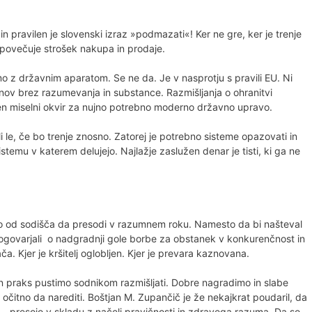
 in pravilen je slovenski izraz »podmazati«! Ker ne gre, ker je trenje
ja povečuje strošek nakupa in prodaje.
mo z državnim aparatom. Se ne da. Je v nasprotju s pravili EU. Ni
onov brez razumevanja in substance. Razmišljanja o ohranitvi
 miselni okvir za nujno potrebno moderno državno upravo.
e, če bo trenje znosno. Zatorej je potrebno sisteme opazovati in
istemu v katerem delujejo. Najlažje zaslužen denar je tisti, ki ga ne
o od sodišča da presodi v razumnem roku. Namesto da bi našteval
ogovarjali o nadgradnji gole borbe za obstanek v konkurenčnost in
a. Kjer je kršitelj oglobljen. Kjer je prevara kaznovana.
 praks pustimo sodnikom razmišljati. Dobre nagradimo in slabe
 očitno da narediti. Boštjan M. Zupančič je že nekajkrat poudaril, da
jo – presojo v skladu z načeli pravičnosti in zdravega razuma. Da so