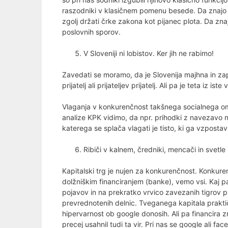
raszodniki v klasičnem pomenu besede. Da znajo 
zgolj držati črke zakona kot pijanec plota. Da zna
poslovnih sporov.
V Sloveniji ni lobistov. Ker jih ne rabimo!
Zavedati se moramo, da je Slovenija majhna in za
prijatelj ali prijateljev prijatelj. Ali pa je teta iz ist
Vlaganja v konkurenčnost takšnega socialnega omr
analize KPK vidimo, da npr. prihodki z navezavo n
katerega se splača vlagati je tisto, ki ga vzpostav
Ribiči v kalnem, čredniki, mencači in svetle
Kapitalski trg je nujen za konkurenčnost. Konkure
dolžniškim financiranjem (banke), vemo vsi. Kaj pa
pojavov in na prekratko vrvico zavezanih tigrov pr
prevrednotenih delnic. Tveganega kapitala praktič
hipervarnost ob google donosih. Ali pa financira z
precej usahnil tudi ta vir. Pri nas se google ali 