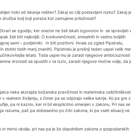
ubljen hobi od iskanja rešitev? Zakaj so cilji postavljeni nizko? Zakaj j
e družba bolj boji poraza kot zamujene priložnosti?
Stvari se zgodijo, ker ona/on ne želi iskati izgovorov in se spravljati 
k želi biti najboljši. O konkurenčnosti, smiselnih in vedno boljših
prej sami – podjetniki. In biti pozitivni. Hvala za zgled Pipstrelu,
stotini tistih manj znanih). Pipistrelu je prešnji teden uspel velik me
nkovitejše letalo. Toda uspel mu je zaradi njegeove ambicioznosti
zjemne drznosti se spustiti v ta izziv, zaradi njegove močne volje, da j
jalca neka skorajda božanska pravičnost in materinska zaščitniškost
realnem življenju, s čimer pa se odpirajo velike luknje. Ko pa gre 
fije, pa ni kazniv, ker ni bil eksplicitno omenjen v zakonu. Pri nas se
ega razuma, pač pa dobesedno po črki zakona, ki pa vseh situacij ne
no in mirno okolje, pri nas pa je že dopolnilom zakona o gospodarskih