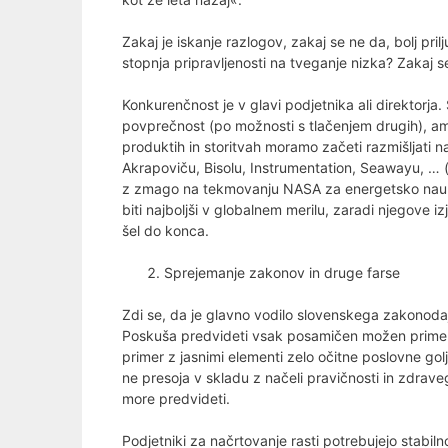
Zakaj je iskanje razlogov, zakaj se ne da, bolj prilj
stopnja pripravljenosti na tveganje nizka? Zakaj s
Konkurenčnost je v glavi podjetnika ali direktorja. 
povprečnost (po možnosti s tlačenjem drugih), ampa
produktih in storitvah moramo začeti razmišljati naj
Akrapoviču, Bisolu, Instrumentation, Seawayu, … (in 
z zmago na tekmovanju NASA za energetsko nauuči
biti najboljši v globalnem merilu, zaradi njegove i
šel do konca.
Sprejemanje zakonov in druge farse
Zdi se, da je glavno vodilo slovenskega zakonoda
Poskuša predvideti vsak posamičen možen primer v 
primer z jasnimi elementi zelo očitne poslovne golju
ne presoja v skladu z načeli pravičnosti in zdrav
more predvideti.
Podjetniki za načrtovanje rasti potrebujejo stabil