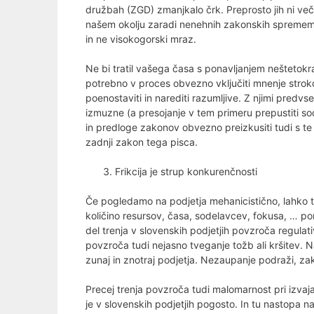
družbah (ZGD) zmanjkalo črk. Preprosto jih ni več 
našem okolju zaradi nenehnih zakonskih sprememb l
in ne visokogorski mraz.
Ne bi tratil vašega časa s ponavljanjem neštetok
potrebno v proces obvezno vključiti mnenje stroko
poenostaviti in narediti razumljive. Z njimi predv
izmuzne (a presojanje v tem primeru prepustiti so
in predloge zakonov obvezno preizkusiti tudi s te
zadnji zakon tega pisca.
Frikcija je strup konkurenčnosti
Če pogledamo na podjetja mehanicistično, lahko t
količino resursov, časa, sodelavcev, fokusa, … p
del trenja v slovenskih podjetjih povzroča regulat
povzroča tudi nejasno tveganje tožb ali kršitev. 
zunaj in znotraj podjetja. Nezaupanje podraži, za
Precej trenja povzroča tudi malomarnost pri izvaj
je v slovenskih podjetjih pogosto. In tu nastopa n