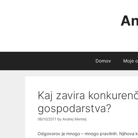
Skip
to
An
content
Domov
Moje o
Kaj zavira konkuren
gospodarstva?
06/10/2011
by
Andrej Mertelj
Odgovorov je mnogo – mnogo pravilnih. Njihova 