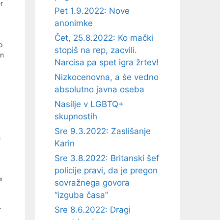
r
Pet 1.9.2022: Nove
anonimke
Čet, 25.8.2022: Ko mački
o
stopiš na rep, zacvili.
in
Narcisa pa spet igra žrtev!
Nizkocenovna, a še vedno
absolutno javna oseba
Nasilje v LGBTQ+
skupnostih
Sre 9.3.2022: Zaslišanje
h
Karin
Sre 3.8.2022: Britanski šef
policije pravi, da je pregon
«
sovražnega govora
“izguba časa”
Sre 8.6.2022: Dragi
r