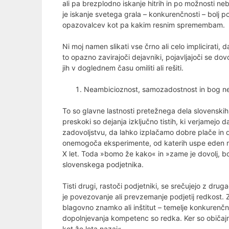
ali pa brezplodno iskanje hitrih in po možnosti neb
je iskanje svetega grala – konkurenčnosti – bolj 
opazovalcev kot pa kakim resnim spremembam.
Ni moj namen slikati vse črno ali celo implicirati,
to opazno zavirajoči dejavniki, pojavljajoči se dovo
jih v doglednem času omiliti ali rešiti.
Neambicioznost, samozadostnost in bog ne
To so glavne lastnosti pretežnega dela slovenskih
preskoki so dejanja izključno tistih, ki verjamejo
zadovoljstvu, da lahko izplačamo dobre plače in d
onemogoča eksperimente, od katerih uspe eden na
X let. Toda »bomo že kako« in »zame je dovolj, bo
slovenskega podjetnika.
Tisti drugi, rastoči podjetniki, se srečujejo z dr
je povezovanje ali prevzemanje podjetij redkost. Ze
blagovno znamko ali inštitut – temelje konkurenč
dopolnjevanja kompetenc so redka. Ker so običajno
kot že leta nazaj«.