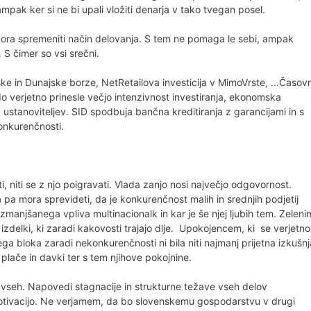
mpak ker si ne bi upali vložiti denarja v tako tvegan posel.
, mora spremeniti način delovanja. S tem ne pomaga le sebi, ampak
S čimer so vsi srečni.
anske in Dunajske borze, NetRetailova investicija v MimoVrste, …Časov
 verjetno prinesle večjo intenzivnost investiranja, ekonomska
 ustanoviteljev. SID spodbuja bančna kreditiranja z garancijami in s
konkurenčnosti.
niti se z njo poigravati. Vlada zanjo nosi največjo odgovornost.
 pa mora sprevideti, da je konkurenčnost malih in srednjih podjetij
manjšanega vpliva multinacionalk in kar je še njej ljubih tem. Zeleni
izdelki, ki zaradi kakovosti trajajo dlje. Upokojencem, ki se verjetno
 bloka zaradi nekonkurenčnosti ni bila niti najmanj prijetna izkušnj
 plače in davki ter s tem njihove pokojnine.
su vseh. Napovedi stagnacije in strukturne težave vseh delov
otivacijo. Ne verjamem, da bo slovenskemu gospodarstvu v drugi