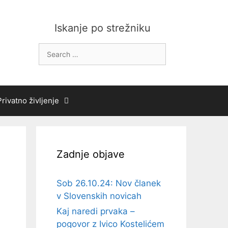
Iskanje po strežniku
Search
for:
Privatno življenje
Zadnje objave
Sob 26.10.24: Nov članek
v Slovenskih novicah
Kaj naredi prvaka –
pogovor z Ivico Kostelićem