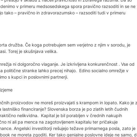
denimo v primeru medsosedskega spora pravično razsoditi in se ne
jo tako – pravično in zdravorazumsko – razsoditi tudi v primeru
prta družba. Če koga potrebujem sem verjetno z njim v sorodu, je
e vasi. Torej je skušnjava velika.
ežja ni dolgoročno vlaganje. Je izkrivljena konkurenčnost . Vse od
a politične stranke lahko precej nihajo. Edino socialno omrežje v
imo s kupci in poslovnimi partnerji.
 izjeme
nčnih proizvodov ne moreš proizvajati s krampom in lopato. Kako je 
 lastniško financiranje? Slovenska borza je po zlatih letih čudnih
aktično nelikvidna. Kapital je bil porabljen v črednih nakupih
no ni ali pa menca na zagotovljenem kapitalu ter pričakuje
nance. Angelski investitorji rešujejo težave primarnega posla, zato je
facebook ne moreta zgoditi. Ker tako genialne poslovne ideje ne samo, 