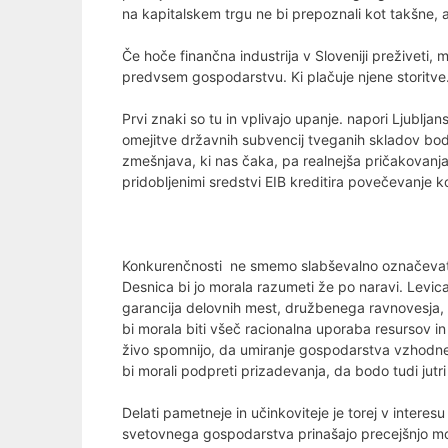
na kapitalskem trgu ne bi prepoznali kot takšne, a
Če hoče finančna industrija v Sloveniji preživeti
predvsem gospodarstvu. Ki plačuje njene storitve. 
Prvi znaki so tu in vplivajo upanje. napori Ljublj
omejitve državnih subvencij tveganih skladov bodo
zmešnjava, ki nas čaka, pa realnejša pričakovanja
pridobljenimi sredstvi EIB kreditira povečevanje 
Konkurenčnosti ne smemo slabševalno označevati, 
Desnica bi jo morala razumeti že po naravi. Levica
garancija delovnih mest, družbenega ravnovesja, z
bi morala biti všeč racionalna uporaba resursov in 
živo spomnijo, da umiranje gospodarstva vzhodnega
bi morali podpreti prizadevanja, da bodo tudi jutri
Delati pametneje in učinkoviteje je torej v intere
svetovnega gospodarstva prinašajo precejšnjo m