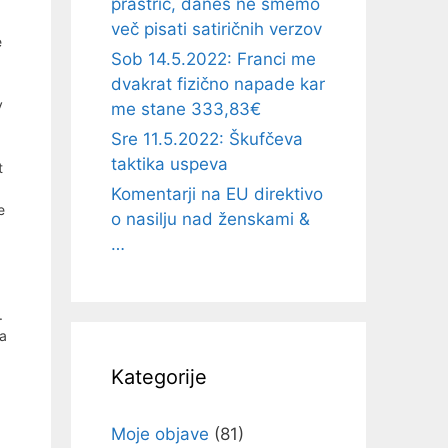
prastric, danes ne smemo
več pisati satiričnih verzov
e
Sob 14.5.2022: Franci me
dvakrat fizično napade kar
v
me stane 333,83€
Sre 11.5.2022: Škufčeva
taktika uspeva
t
Komentarji na EU direktivo
e
o nasilju nad ženskami &
…
.
za
Kategorije
Moje objave
(81)