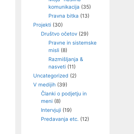
komunikacija
(35)
Pravna bitka
(13)
Projekti
(30)
Društvo očetov
(29)
Pravne in sistemske
misli
(8)
Razmišljanja &
nasveti
(11)
Uncategorized
(2)
V medijih
(39)
Članki o podjetju in
meni
(8)
Intervjuji
(19)
Predavanja etc.
(12)