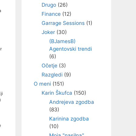
Drugo
(26)
a
Finance
(12)
Garrage Sessions
(1)
Joker
(30)
(BJamesB)
Agentovski trendi
r
(6)
Očetje
(3)
Razgledi
(9)
O meni
(151)
Karin Škufca
(150)
ji
)
Andrejeva zgodba
(83)
Karinina zgodba
e
(10)
Moja "nasilna"