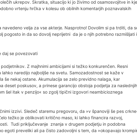
olečih ukrepov. Skratka, situacijo ki jo živimo od osamosvojitve in kje
podobno vrtenju hrčka v kolesu ob obilnih komentarjih poznavalskih
 da navedeno velja za vse akterje. Nasprotno! Dovolim si pa trditi, da s
lj pogosto in da so dovolj neprijetni da je o njih potrebno razmišljati 
 daj se povezovati
 podjetnikov. Z majhnimi ambicijami si težko konkurenčen. Resni
 da lahko naredijo najboljše na svetu. Samozadostnost se kaže v
a še nekaj ostane. Akumulacija se zelo previdno nalaga, kar
 deset poskusov, a prinese garancijo obstoja podjetja za naslednji
m šel itak v penzijo« so zgolj tipični izgovori neambicioznega
ugačnimi izzivi. Sledeč staremu pregovoru, da »v španoviji še pes crkne
lo težko je oblikovati kritično maso, ki lahko financira razvoj,
nosti. Tudi priključevanje znanja v drugem podjetju in podobna
 egoti preveliki ali pa čisto zadovoljni s tem, da »okopavajo krompi