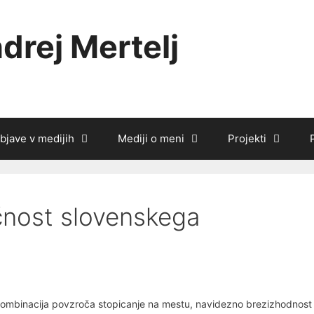
drej Mertelj
bjave v medijih
Mediji o meni
Projekti
čnost slovenskega
kombinacija povzroča stopicanje na mestu, navidezno brezizhodnost