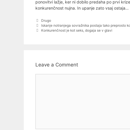
ponovitvi lažje, ker ni dobilo predaha po prvi kri
konkurenčnost nujna. In upanje zato vsaj ostaja…
Categories
Drugo
Post
Iskanje notranjega sovražnika postaja tako preprosto kot
navigation
Konkurenčnost je kot seks, dogaja se v glavi
Leave a Comment
Comment