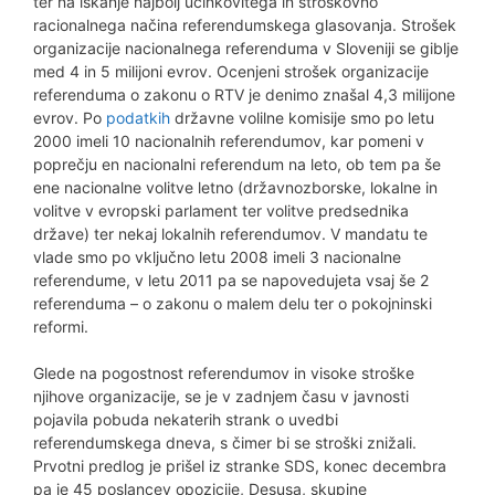
ter na iskanje najbolj učinkovitega in stroškovno
racionalnega načina referendumskega glasovanja. Strošek
organizacije nacionalnega referenduma v Sloveniji se giblje
med 4 in 5 milijoni evrov. Ocenjeni strošek organizacije
referenduma o zakonu o RTV je denimo znašal 4,3 milijone
evrov. Po
podatkih
državne volilne komisije smo po letu
2000 imeli 10 nacionalnih referendumov, kar pomeni v
poprečju en nacionalni referendum na leto, ob tem pa še
ene nacionalne volitve letno (državnozborske, lokalne in
volitve v evropski parlament ter volitve predsednika
države) ter nekaj lokalnih referendumov. V mandatu te
vlade smo po vključno letu 2008 imeli 3 nacionalne
referendume, v letu 2011 pa se napovedujeta vsaj še 2
referenduma – o zakonu o malem delu ter o pokojninski
reformi.
Glede na pogostnost referendumov in visoke stroške
njihove organizacije, se je v zadnjem času v javnosti
pojavila pobuda nekaterih strank o uvedbi
referendumskega dneva, s čimer bi se stroški znižali.
Prvotni predlog je prišel iz stranke SDS, konec decembra
pa je 45 poslancev opozicije, Desusa, skupine