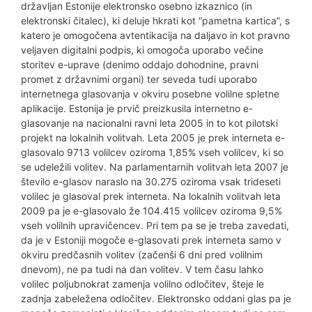
državljan Estonije elektronsko osebno izkaznico (in
elektronski čitalec), ki deluje hkrati kot “pametna kartica”, s
katero je omogočena avtentikacija na daljavo in kot pravno
veljaven digitalni podpis, ki omogoča uporabo večine
storitev e-uprave (denimo oddajo dohodnine, pravni
promet z državnimi organi) ter seveda tudi uporabo
internetnega glasovanja v okviru posebne volilne spletne
aplikacije. Estonija je prvič preizkusila internetno e-
glasovanje na nacionalni ravni leta 2005 in to kot pilotski
projekt na lokalnih volitvah. Leta 2005 je prek interneta e-
glasovalo 9713 volilcev oziroma 1,85% vseh volilcev, ki so
se udeležili volitev. Na parlamentarnih volitvah leta 2007 je
število e-glasov naraslo na 30.275 oziroma vsak trideseti
volilec je glasoval prek interneta. Na lokalnih volitvah leta
2009 pa je e-glasovalo že 104.415 volilcev oziroma 9,5%
vseh volilnih upravičencev. Pri tem pa se je treba zavedati,
da je v Estoniji mogoče e-glasovati prek interneta samo v
okviru predčasnih volitev (začenši 6 dni pred volilnim
dnevom), ne pa tudi na dan volitev. V tem času lahko
volilec poljubnokrat zamenja volilno odločitev, šteje le
zadnja zabeležena odločitev. Elektronsko oddani glas pa je