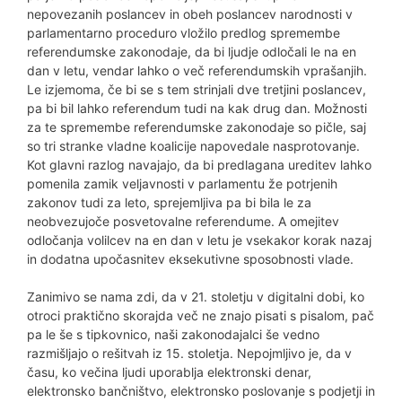
nepovezanih poslancev in obeh poslancev narodnosti v
parlamentarno proceduro vložilo predlog spremembe
referendumske zakonodaje, da bi ljudje odločali le na en
dan v letu, vendar lahko o več referendumskih vprašanjih.
Le izjemoma, če bi se s tem strinjali dve tretjini poslancev,
pa bi bil lahko referendum tudi na kak drug dan. Možnosti
za te spremembe referendumske zakonodaje so pičle, saj
so tri stranke vladne koalicije napovedale nasprotovanje.
Kot glavni razlog navajajo, da bi predlagana ureditev lahko
pomenila zamik veljavnosti v parlamentu že potrjenih
zakonov tudi za leto, sprejemljiva pa bi bila le za
neobvezujoče posvetovalne referendume. A omejitev
odločanja volilcev na en dan v letu je vsekakor korak nazaj
in dodatna upočasnitev eksekutivne sposobnosti vlade.
Zanimivo se nama zdi, da v 21. stoletju v digitalni dobi, ko
otroci praktično skorajda več ne znajo pisati s pisalom, pač
pa le še s tipkovnico, naši zakonodajalci še vedno
razmišljajo o rešitvah iz 15. stoletja. Nepojmljivo je, da v
času, ko večina ljudi uporablja elektronski denar,
elektronsko bančništvo, elektronsko poslovanje s podjetji in