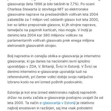
glasovanja (leta 1996 je bilo takšnih le 7,7%). Po oceni
Charlesa Stewarta iz slovitega MIT so elektronske
glasovalne naprave na predsedniških volitvah leta 2004
zabeležile za 1 milijon več oddanih glasov kot leta 2000,
ker so lahko prepoznale glasove, ki jih strojne naprave,
temelječe na papirnih karticah, niso mogle. V Indiji je
denimo leta 2004 kar 380 milijonov volilcev na
parlamentarnih volitvah glasovalo prek enega milijona
eletronskih glasovalnih strojev.
Bolj napredna in cenejša oblika e-glasovanja je internetno
glasovanje, ki ga danes na nacionalni ravni splošno
uporabljajo v ZDA, V. Britaniji, Švici in Estoniji. V Švici se
denimo internetno e-glasovanje uporablja tudi na
referendumih, pri čemer volilci dobijo svojo naključno
izbrano kodo na eni izmed poštnih poslovalnic.
Estonija je kot ena izmed elektronsko najbolj naprednih
držav na svetu začela e-glasovanje postopno uvajati že od
leta 2000. Ta način
e-glasovanja v Estoniji
je relativno
najbolj enostaven in razširjen, saj ima vsak polnoletni