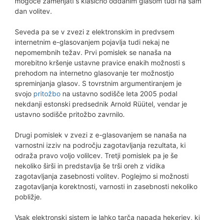
mogoče zamenjati s klasično oddanim glasom tudi na sam
dan volitev.
Seveda pa se v zvezi z elektronskim in predvsem
internetnim e-glasovanjem pojavlja tudi nekaj ne
nepomembnih težav. Prvi pomislek se nanaša na
morebitno kršenje ustavne pravice enakih možnosti s
prehodom na internetno glasovanje ter možnostjo
spreminjanja glasov. S tovrstnim argumentiranjem je
svojo
pritožbo
na ustavno sodišče leta 2005 podal
nekdanji estonski predsednik Arnold Rüütel, vendar je
ustavno sodišče pritožbo zavrnilo.
Drugi pomislek v zvezi z e-glasovanjem se nanaša na
varnostni izziv na področju zagotavljanja rezultata, ki
odraža pravo voljo volilcev. Tretji pomislek pa je še
nekoliko širši in predstavlja še trši oreh z vidika
zagotavljanja zasebnosti volitev. Poglejmo si možnosti
zagotavljanja korektnosti, varnosti in zasebnosti nekoliko
pobližje.
Vsak elektronski sistem je lahko tarča napada hekerjev, ki