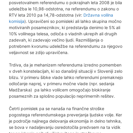
posvetovalnem referendumu o pokrajinah leta 2008 je bila
udeležba le 10,98-odstotna, na referendumu o zakonu o
RTV leta 2010 pa 14,78-odstotna (vir:
Državna volilna
komisija
). Upravičeni so pomisleki ali lahko skupina močno
motiviranih posameznikov, ki predstavlja denimo le 5% ali
10% volilnega telesa, odloča o vladnih ukrepih ali drugih
zadevah, ki zadevajo večino ljudi. Razmišljanja o
potrebnem kvorumu udeležbe na referendumu za njegovo
veljavnost se zdijo upravičena.
Trdiva, da je mehanizem referenduma izredno pomemben
v dveh konstelacijah, ki so današnji situaciji v Sloveniji zelo
blizu. V primeru šibke vlade lahko referendumi premaknejo
odločanje naprej, v primeru močne vlade (npr. sedanja
Madžarska) pa lahko volilcem omogočajo blokiranje
posameznih za splošno populacijo neprimernih rešitev.
Četrti pomislek pa se nanaša na finančne stroške
pogostega referendumskega preverjanja ljudske volje. Ker
je področje najinega delovanja ekonomija in delno tehnika,
se bova v nadaljevanju osredotočila predvsem na ta vidik