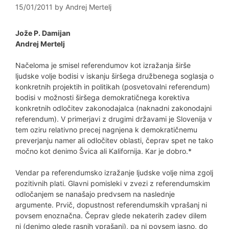
15/01/2011
by
Andrej Mertelj
Jože P. Damijan
Andrej Mertelj
Načeloma je smisel referendumov kot izražanja širše
ljudske volje bodisi v iskanju širšega družbenega soglasja o
konkretnih projektih in politikah (posvetovalni referendum)
bodisi v možnosti širšega demokratičnega korektiva
konkretnih odločitev zakonodajalca (naknadni zakonodajni
referendum). V primerjavi z drugimi državami je Slovenija v
tem oziru relativno precej nagnjena k demokratičnemu
preverjanju namer ali odločitev oblasti, čeprav spet ne tako
močno kot denimo Švica ali Kalifornija. Kar je dobro.*
Vendar pa referendumsko izražanje ljudske volje nima zgolj
pozitivnih plati. Glavni pomisleki v zvezi z referendumskim
odločanjem se nanašajo predvsem na naslednje
argumente. Prvič, dopustnost referendumskih vprašanj ni
povsem enoznačna. Čeprav glede nekaterih zadev dilem
ni (denimo glede rasnih vprašanj), pa ni povsem jasno, do