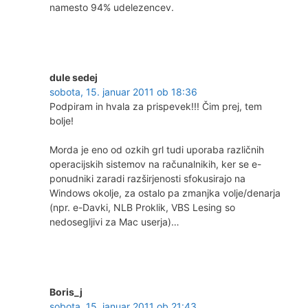
namesto 94% udelezencev.
dule sedej
sobota, 15. januar 2011 ob 18:36
Podpiram in hvala za prispevek!!! Čim prej, tem
bolje!
Morda je eno od ozkih grl tudi uporaba različnih
operacijskih sistemov na računalnikih, ker se e-
ponudniki zaradi razširjenosti sfokusirajo na
Windows okolje, za ostalo pa zmanjka volje/denarja
(npr. e-Davki, NLB Proklik, VBS Lesing so
nedosegljivi za Mac userja)…
Boris_j
sobota, 15. januar 2011 ob 21:43