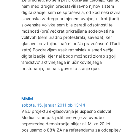
nam med drugim predstavili ravno njihov sistem
digitalizacije, sem se spraševala, od kod neki izvira
slovenska zadrega pri njenem uvajanju – kot (tudi)
slovenska volivka sem bila zaradi odsotnosti te
možnosti (pre)večkrat prikrajšana sodelovati na
volitvah (sem uradno protestirala, seveda), ker
glasovnica v tujino ‘pač ni prišla pravočasno’. (Tudi
zato) Pozdravljam vsak razmislek v smeri večje
digitalizacije, kjer naj bodo možnosti zlorab zgolj
‘sredstvo’ aktivnejšega in učinkovitejšega
pristopanja, ne pa izgovor ta stanje quo.
MMM
sobota, 15. januar 2011 ob 13:44
V EU projektu e-glasovanja je uspesno deloval
Medius.si ampak politicne volje za uvedbo
neposredne demokracije nikjer ni. Mi ze 20 let
poslusamo o 88% ZA na referendumu za odcepitev