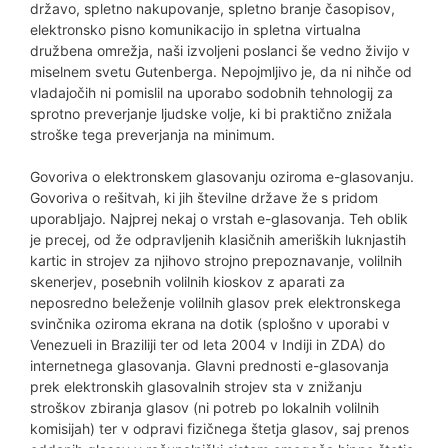
državo, spletno nakupovanje, spletno branje časopisov,
elektronsko pisno komunikacijo in spletna virtualna
družbena omrežja, naši izvoljeni poslanci še vedno živijo v
miselnem svetu Gutenberga. Nepojmljivo je, da ni nihče od
vladajočih ni pomislil na uporabo sodobnih tehnologij za
sprotno preverjanje ljudske volje, ki bi praktično znižala
stroške tega preverjanja na minimum.
Govoriva o elektronskem glasovanju oziroma e-glasovanju.
Govoriva o rešitvah, ki jih številne države že s pridom
uporabljajo. Najprej nekaj o vrstah e-glasovanja. Teh oblik
je precej, od že odpravljenih klasičnih ameriških luknjastih
kartic in strojev za njihovo strojno prepoznavanje, volilnih
skenerjev, posebnih volilnih kioskov z aparati za
neposredno beleženje volilnih glasov prek elektronskega
svinčnika oziroma ekrana na dotik (splošno v uporabi v
Venezueli in Braziliji ter od leta 2004 v Indiji in ZDA) do
internetnega glasovanja. Glavni prednosti e-glasovanja
prek elektronskih glasovalnih strojev sta v znižanju
stroškov zbiranja glasov (ni potreb po lokalnih volilnih
komisijah) ter v odpravi fizičnega štetja glasov, saj prenos