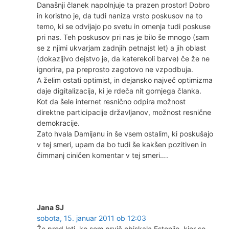
Današnji članek napolnjuje ta prazen prostor! Dobro
in koristno je, da tudi naniza vrsto poskusov na to
temo, ki se odvijajo po svetu in omenja tudi poskuse
pri nas. Teh poskusov pri nas je bilo še mnogo (sam
se z njimi ukvarjam zadnjih petnajst let) a jih oblast
(dokazljivo dejstvo je, da katerekoli barve) če že ne
ignorira, pa preprosto zagotovo ne vzpodbuja.
A želim ostati optimist, in dejansko največ optimizma
daje digitalizacija, ki je rdeča nit gornjega članka.
Kot da šele internet resnično odpira možnost
direktne participacije državljanov, možnost resnične
demokracije.
Zato hvala Damijanu in še vsem ostalim, ki poskušajo
v tej smeri, upam da bo tudi še kakšen pozitiven in
čimmanj ciničen komentar v tej smeri….
Jana SJ
sobota, 15. januar 2011 ob 12:03
Že pred leti, ko sem prvič obiskala Estonijo, kjer so