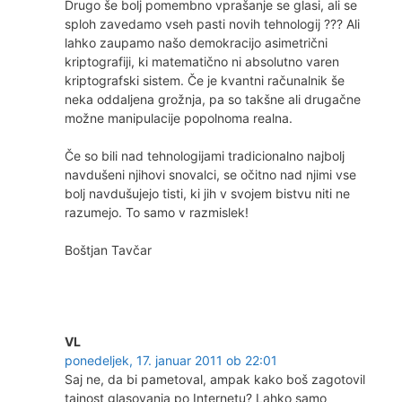
Drugo še bolj pomembno vprašanje se glasi, ali se
sploh zavedamo vseh pasti novih tehnologij ??? Ali
lahko zaupamo našo demokracijo asimetrični
kriptografiji, ki matematično ni absolutno varen
kriptografski sistem. Če je kvantni računalnik še
neka oddaljena grožnja, pa so takšne ali drugačne
možne manipulacije popolnoma realna.
Če so bili nad tehnologijami tradicionalno najbolj
navdušeni njihovi snovalci, se očitno nad njimi vse
bolj navdušujejo tisti, ki jih v svojem bistvu niti ne
razumejo. To samo v razmislek!
Boštjan Tavčar
VL
ponedeljek, 17. januar 2011 ob 22:01
Saj ne, da bi pametoval, ampak kako boš zagotovil
tajnost glasovanja po Internetu? Lahko samo