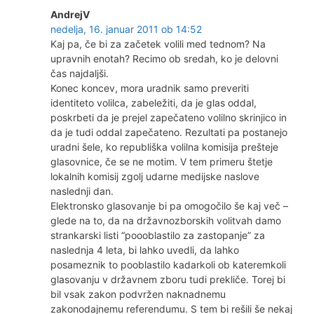
AndrejV
nedelja, 16. januar 2011 ob 14:52
Kaj pa, če bi za začetek volili med tednom? Na
upravnih enotah? Recimo ob sredah, ko je delovni
čas najdaljši.
Konec koncev, mora uradnik samo preveriti
identiteto volilca, zabeležiti, da je glas oddal,
poskrbeti da je prejel zapečateno volilno skrinjico in
da je tudi oddal zapečateno. Rezultati pa postanejo
uradni šele, ko republiška volilna komisija prešteje
glasovnice, če se ne motim. V tem primeru štetje
lokalnih komisij zgolj udarne medijske naslove
naslednji dan.
Elektronsko glasovanje bi pa omogočilo še kaj več –
glede na to, da na državnozborskih volitvah damo
strankarski listi “poooblastilo za zastopanje” za
naslednja 4 leta, bi lahko uvedli, da lahko
posameznik to pooblastilo kadarkoli ob kateremkoli
glasovanju v državnem zboru tudi prekliče. Torej bi
bil vsak zakon podvržen naknadnemu
zakonodajnemu referendumu. S tem bi rešili še nekaj