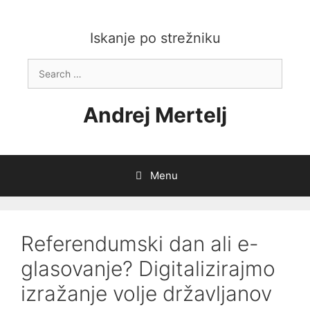
Skip
to
content
Iskanje po strežniku
Search
for:
Andrej Mertelj
Menu
Referendumski dan ali e-
glasovanje? Digitalizirajmo
izražanje volje državljanov