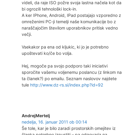
videli, da raje ISO požre svoja lastna načela kot da
bi ogrozili tehnološki lock-in.
A ker IPhone, Android, IPad postajajo vzporedno z
omreženimi PC-ji temelji naše komunikacije bo z
naraščajočim številom uporabnikov pritisk vedno
večji.
Vsekakor pa ena od kljukic, ki jo je potrebno
upoštevati ko/če bo volja.
Hej, mogoče pa svojo podporo taki iniciativi
sporočite vašemu voljenemu poslancu (z linkom na
ta članek?) po emailu. Seznam naslovov najdete
tule
http://www.dz-rs.si/index.php?id=92
AndrejMertelj
nedelja, 16. januar 2011 ob 00:14
Še tole, kar je bilo zaradi prostorskih omejitev iz
članka potrebno izpustiti – pa odgovarja na