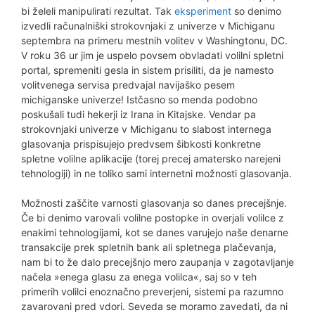
bi želeli manipulirati rezultat. Tak
eksperiment
so denimo
izvedli računalniški strokovnjaki z univerze v Michiganu
septembra na primeru mestnih volitev v Washingtonu, DC.
V roku 36 ur jim je uspelo povsem obvladati volilni spletni
portal, spremeniti gesla in sistem prisiliti, da je namesto
volitvenega servisa predvajal navijaško pesem
michiganske univerze! Istčasno so menda podobno
poskušali tudi hekerji iz Irana in Kitajske. Vendar pa
strokovnjaki univerze v Michiganu to slabost internega
glasovanja prispisujejo predvsem šibkosti konkretne
spletne volilne aplikacije (torej precej amatersko narejeni
tehnologiji) in ne toliko sami internetni možnosti glasovanja.
Možnosti zaščite varnosti glasovanja so danes precejšnje.
Če bi denimo varovali volilne postopke in overjali volilce z
enakimi tehnologijami, kot se danes varujejo naše denarne
transakcije prek spletnih bank ali spletnega plačevanja,
nam bi to že dalo precejšnjo mero zaupanja v zagotavljanje
načela »enega glasu za enega volilca«, saj so v teh
primerih volilci enoznačno preverjeni, sistemi pa razumno
zavarovani pred vdori. Seveda se moramo zavedati, da ni