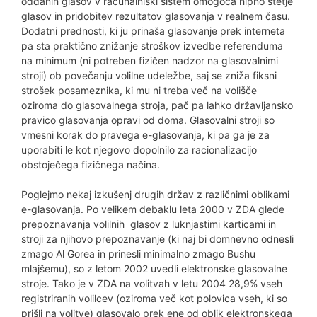
oddanih glasov v računalniški sistem omogoča hipno štetje
glasov in pridobitev rezultatov glasovanja v realnem času.
Dodatni prednosti, ki ju prinaša glasovanje prek interneta
pa sta praktično znižanje stroškov izvedbe referenduma
na minimum (ni potreben fizičen nadzor na glasovalnimi
stroji) ob povečanju volilne udeležbe, saj se zniža fiksni
strošek posameznika, ki mu ni treba več na volišče
oziroma do glasovalnega stroja, pač pa lahko državljansko
pravico glasovanja opravi od doma. Glasovalni stroji so
vmesni korak do pravega e-glasovanja, ki pa ga je za
uporabiti le kot njegovo dopolnilo za racionalizacijo
obstoječega fizičnega načina.
Poglejmo nekaj izkušenj drugih držav z različnimi oblikami
e-glasovanja. Po velikem debaklu leta 2000 v ZDA glede
prepoznavanja volilnih glasov z luknjastimi karticami in
stroji za njihovo prepoznavanje (ki naj bi domnevno odnesli
zmago Al Gorea in prinesli minimalno zmago Bushu
mlajšemu), so z letom 2002 uvedli elektronske glasovalne
stroje. Tako je v ZDA na volitvah v letu 2004 28,9% vseh
registriranih volilcev (oziroma več kot polovica vseh, ki so
prišli na volitve) glasovalo prek ene od oblik elektronskega