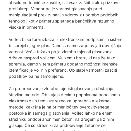
absolutne tehnične zaščite, saj vsak zaščitni ukrep izzove
protiukrep. Vendar pa je varnost glasovanja pred
manipulacijami prek zunanjih vdorov z uporabo podobnih
tehnologij kot v primeru spletnega bančništva razumno
visoka in primerna.
Volilec bi se torej izkazal z elektronskim podpisom in sistem
bi sprejel njegov glas. Danes znamo zagotavljati dovoljšnjo
varnost. Večja težava pa je zloraba tajnosti glasovanja
države nasproti volilcem. Velikemu bratu, ki nas že tako
spremlja, damo v tem primeru dodatno možnost imenske
identifikacije volilnih preferenc. Ob slabi varnostni zaščiti
podatkov pa ne samo njemu.
Za preprečevanje zlorabe tajnosti glasovanja obstajajo
številne metode. Obstajajo denimo popolnoma popolnoma
elektronske (in temu ustrezno za uporabnika ležerne)
metode, kakršna je na primer ločitev overovitvenega
postopka in samega glasovanja. Volilec lahko na enem
strežniku pridobi anonimen žeton, na drugem pa z njim
glasuje. Če so strežniki za pridobivanje žetonov še