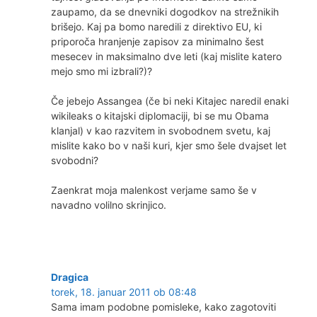
zaupamo, da se dnevniki dogodkov na strežnikih
brišejo. Kaj pa bomo naredili z direktivo EU, ki
priporoča hranjenje zapisov za minimalno šest
mesecev in maksimalno dve leti (kaj mislite katero
mejo smo mi izbrali?)?
Če jebejo Assangea (če bi neki Kitajec naredil enaki
wikileaks o kitajski diplomaciji, bi se mu Obama
klanjal) v kao razvitem in svobodnem svetu, kaj
mislite kako bo v naši kuri, kjer smo šele dvajset let
svobodni?
Zaenkrat moja malenkost verjame samo še v
navadno volilno skrinjico.
Dragica
torek, 18. januar 2011 ob 08:48
Sama imam podobne pomisleke, kako zagotoviti