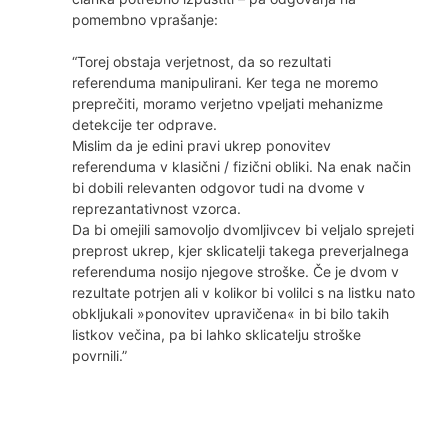
pomembno vprašanje:
“Torej obstaja verjetnost, da so rezultati
referenduma manipulirani. Ker tega ne moremo
preprečiti, moramo verjetno vpeljati mehanizme
detekcije ter odprave.
Mislim da je edini pravi ukrep ponovitev
referenduma v klasični / fizični obliki. Na enak način
bi dobili relevanten odgovor tudi na dvome v
reprezantativnost vzorca.
Da bi omejili samovoljo dvomljivcev bi veljalo sprejeti
preprost ukrep, kjer sklicatelji takega preverjalnega
referenduma nosijo njegove stroške. Če je dvom v
rezultate potrjen ali v kolikor bi volilci s na listku nato
obkljukali »ponovitev upravičena« in bi bilo takih
listkov večina, pa bi lahko sklicatelju stroške
povrnili.”