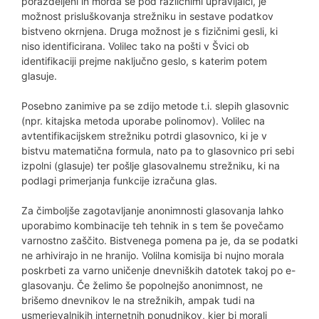
porazdeljeni in morda še pod različnimi upravljalci, je
možnost prisluškovanja strežniku in sestave podatkov
bistveno okrnjena. Druga možnost je s fizičnimi gesli, ki
niso identificirana. Volilec tako na pošti v Švici ob
identifikaciji prejme naključno geslo, s katerim potem
glasuje.
Posebno zanimive pa se zdijo metode t.i. slepih glasovnic
(npr. kitajska metoda uporabe polinomov). Volilec na
avtentifikacijskem strežniku potrdi glasovnico, ki je v
bistvu matematična formula, nato pa to glasovnico pri sebi
izpolni (glasuje) ter pošlje glasovalnemu strežniku, ki na
podlagi primerjanja funkcije izračuna glas.
Za čimboljše zagotavljanje anonimnosti glasovanja lahko
uporabimo kombinacije teh tehnik in s tem še povečamo
varnostno zaščito. Bistvenega pomena pa je, da se podatki
ne arhivirajo in ne hranijo. Volilna komisija bi nujno morala
poskrbeti za varno uničenje dnevniških datotek takoj po e-
glasovanju. Če želimo še popolnejšo anonimnost, ne
brišemo dnevnikov le na strežnikih, ampak tudi na
usmerjevalnikih internetnih ponudnikov, kjer bi morali