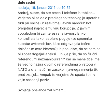
dule sedej
nedelja, 16. januar 2011 ob 10:51
Andrej, super, da ste omenili telefone in tablice…
Verjetno bi se dalo predlagano tehnologijo uporabiti
tudi pri online (in real-time) javnih naročilih kot
(verjetno) največjemu viru korupcije. Z javnim
vpogledom bi zainteresirana javnost lahko
kontrolirala tako razpisne pogoje (se spomnite
kubatur avtomobilov, ki so odgovarjala točno
določenim avto hlevom?) in ponudbe, da se nam ne
bi zopet dogajali aneksi… In kje piše, da so fizični
referendumi nezmanipulirani? Kar se mene tiče, me
še vedno nažira dvom o referendumu o vstopu v
NATO z dramatičnim zasukom javnega mnenja tik
pred zdajci… Ampak to verjetno že spada tudi v
vajin sosednji poziv…
Svojega poslanca žal nimam…