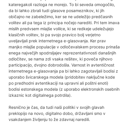
kateregakoli razloga ne morejo. To bi seveda omogočilo,
da bi lahko zbrali tudi glasove posameznikov, ki jih
običajno ne zabeležimo, ker se ne udeležijo predčasnih
volitev ali pa tega iz principa nočejo narediti. Pri tem imava
mislih predvsem mlajše volilce, ki se redkeje udeležujejo
klasičnih volitev, bi pa svojo pravico bolj verjetno
uveljavljali prek internetnega e-glasovanja. Ker prav
manjko mlajše populacije v odločevalskem procesu prinaša
enega največjih spodrsljajev reprezentativnosti današnjih
odločitev, se nama zdi vsaka rešitev, ki poveča njihovo
participacijo, dvojno dobrodošla. Varnost in avtentičnost
internetnega e-glasovanja pa bi lahko zagotavljali bodisi z
uporabo švicarskega modela (pridobitev naključne kode
po predhodni avtentikaciji na upravni ali poštni enoti)
bodisi estonskega modela (z uporabo elektronskih osebnih
izkaznic kot digitalnega potrdila).
Resnično je čas, da tudi naši politiki v svojih glavah
preklopijo na novo, digitalno dobo, državljani smo v
vsakdanjem življenju to že zdavnaj naredili.