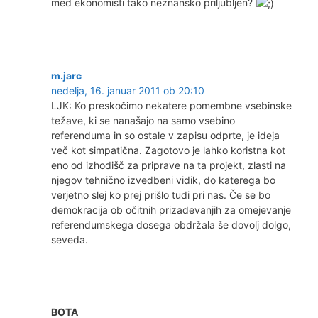
med ekonomisti tako neznansko priljubljen?
m.jarc
nedelja, 16. januar 2011 ob 20:10
LJK: Ko preskočimo nekatere pomembne vsebinske
težave, ki se nanašajo na samo vsebino
referenduma in so ostale v zapisu odprte, je ideja
več kot simpatična. Zagotovo je lahko koristna kot
eno od izhodišč za priprave na ta projekt, zlasti na
njegov tehnično izvedbeni vidik, do katerega bo
verjetno slej ko prej prišlo tudi pri nas. Če se bo
demokracija ob očitnih prizadevanjih za omejevanje
referendumskega dosega obdržala še dovolj dolgo,
seveda.
BOTA