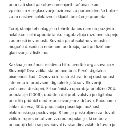
pobrisati sledi paketov namenjenih računalnikom,
vpletenim v e-glasovanje oziroma za paranoidne še bolje –
za te naslove selektivno izključiti beleženje prometa.
Torej, stanje tehnologije in tehnik danes nam ob pazljivi in
nelahkomiselni uporabi lahko zagotavljajo razumne stopnje
zaupnosti in varnosti. Seveda pa absolutne varnosti ni
mogoče doseči na nobenem področju, tudi pri fizičnem
glasovanju z listki ne.
Kakšna je možnost relativno hitre uvedbe e-glasovanja v
Sloveniji? Dva vidika sta pomembna. Prvič, digitalna
pismenost ljudi. Osnovna infrastruktura, torej dostopnost
interneta in predvsem digitalni ključi so v Sloveniji
večinoma dostopni. E-bančništvo uporablja približno 20%
populacije (2009), dodaten del prebivalstva je digitalna
potrdila pridobil med e-poslovanjem z državo. Računamo
lahko, da vsaj 30% populacije poseduje možnost
elektronskega poslovanja. S tem je poskrbljeno za dovolj
velik in reprezentativen vzorec populacije, ki se bo v
prihodnjih letih še povečeval (v skandinavskih državah je