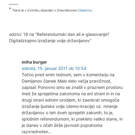
_____
*
Tekst je v izvirniku objavljen v
Dnevnikovem
Objektivu
odzivi: 19 na “Referendumski dan ali e-glasovanje?
Digitalizirajmo izražanje volje državljanov”
miha burger
sobota, 15. januar 2011 ob 10:54
Točno pred enim tednom, sem v komentarju na
Damijanov članek Malo delo večja pravičnost,
zapisal: Ponovno smo se znašli v praznem prostoru
med že sprejetima zakonoma na eni strani in in na
drugi strani edinim orodjem, ki zaenkrat omogoča
izražanje ljudske volje (demo-kracije) oz. mnenje
državljanov o teh dveh sprejetih zakonih, to je,
splošnim referendumom, ki prekleto veliko stane, in
je danes v očeh širše javnosti popolnoma
razvrednoten…