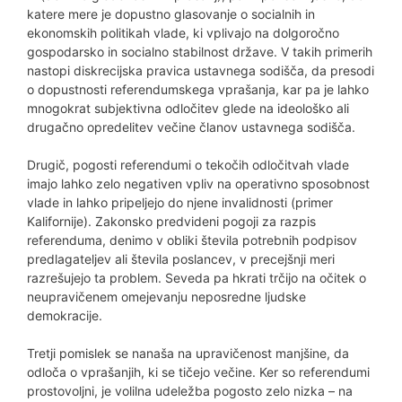
katere mere je dopustno glasovanje o socialnih in
ekonomskih politikah vlade, ki vplivajo na dolgoročno
gospodarsko in socialno stabilnost države. V takih primerih
nastopi diskrecijska pravica ustavnega sodišča, da presodi
o dopustnosti referendumskega vprašanja, kar pa je lahko
mnogokrat subjektivna odločitev glede na ideološko ali
drugačno opredelitev večine članov ustavnega sodišča.
Drugič, pogosti referendumi o tekočih odločitvah vlade
imajo lahko zelo negativen vpliv na operativno sposobnost
vlade in lahko pripeljejo do njene invalidnosti (primer
Kalifornije). Zakonsko predvideni pogoji za razpis
referenduma, denimo v obliki števila potrebnih podpisov
predlagateljev ali števila poslancev, v precejšnji meri
razrešujejo ta problem. Seveda pa hkrati trčijo na očitek o
neupravičenem omejevanju neposredne ljudske
demokracije.
Tretji pomislek se nanaša na upravičenost manjšine, da
odloča o vprašanjih, ki se tičejo večine. Ker so referendumi
prostovoljni, je volilna udeležba pogosto zelo nizka – na