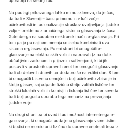
uporablja na srednji rok.
Na podlagi prikazanega lahko mirno skleneva, da je čas,
da tudi v Sloveniji – času primerno in v luči večje
učinkovitosti in racionalizacije stroškov uveljavljanja ljudske
volje – preidemo z arhaičnega sistema glasovanja iz časa
Gutenberga na sodoben elektronski način e-glasovanja. Pri
tem pa je po najinem mnenju smiselno kombinirati dva
sistema e-glasovanja. Po eni strani bi omogočili e-
glasovanje na elektronskih volilnih napravah (z na dotik
občutljivim zaslonom in prijaznim softverjem), ki bi jih
postavili v prostorih upravnih enot ter omogočili glasovanje
tudi ob delovnih dnevih ter dodatno še na volilni dan. S tem
bi omogočili bistveno cenejše in bolj učinkovito zbiranje in
štetje glasov, saj odpade fizično štetje volilnih lističev ter
stroški lokalnih volilnih komisij in tiskanja lističev ter seveda
tudi bolj pogosto uporabo tega mehanizma preverjanja
ljudske volje.
Na drugi strani pa bi uvedli tudi možnost internetnega e-
galsovanja, ki omogoča oddaljeno glasovanje vsem tistim,
ki bodisi ne morejo priti fizično do upravne enote ali tega iz