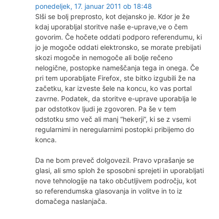
ponedeljek, 17. januar 2011 ob 18:48
Slši se bolj preprosto, kot dejansko je. Kdor je že
kdaj uporabljal storitve naše e-uprave,ve o čem
govorim. Če hočete oddati podporo referendumu, ki
jo je mogoče oddati elektronsko, se morate prebijati
skozi mogoče in nemogoče ali bolje rečeno
nelogične, postopke nameščanja tega in onega. Če
pri tem uporabljate Firefox, ste bitko izgubili že na
začetku, kar izveste šele na koncu, ko vas portal
zavrne. Podatek, da storitve e-uprave uporablja le
par odstotkov ljudi je zgovoren. Pa še v tem
odstotku smo več ali manj “hekerji”, ki se z vsemi
regularnimi in neregularnimi postopki pribijemo do
konca.
Da ne bom preveč dolgovezil. Pravo vprašanje se
glasi, ali smo sploh že sposobni sprejeti in uporabljati
nove tehnologije na tako občutljivem področju, kot
so referendumska glasovanja in volitve in to iz
domačega naslanjača.