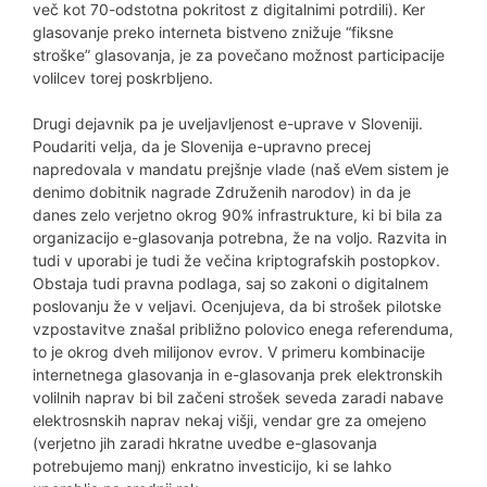
več kot 70-odstotna pokritost z digitalnimi potrdili). Ker
glasovanje preko interneta bistveno znižuje “fiksne
stroške” glasovanja, je za povečano možnost participacije
volilcev torej poskrbljeno.
Drugi dejavnik pa je uveljavljenost e-uprave v Sloveniji.
Poudariti velja, da je Slovenija e-upravno precej
napredovala v mandatu prejšnje vlade (naš eVem sistem je
denimo dobitnik nagrade Združenih narodov) in da je
danes zelo verjetno okrog 90% infrastrukture, ki bi bila za
organizacijo e-glasovanja potrebna, že na voljo. Razvita in
tudi v uporabi je tudi že večina kriptografskih postopkov.
Obstaja tudi pravna podlaga, saj so zakoni o digitalnem
poslovanju že v veljavi. Ocenjujeva, da bi strošek pilotske
vzpostavitve znašal približno polovico enega referenduma,
to je okrog dveh milijonov evrov. V primeru kombinacije
internetnega glasovanja in e-glasovanja prek elektronskih
volilnih naprav bi bil začeni strošek seveda zaradi nabave
elektrosnskih naprav nekaj višji, vendar gre za omejeno
(verjetno jih zaradi hkratne uvedbe e-glasovanja
potrebujemo manj) enkratno investicijo, ki se lahko